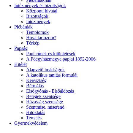
Plébániáknak
Intézmények és bizottságok
Központi hivatal
Bizottságok
Intézmények
Plébániák
Templomok
Hova tartozom?
Térkép
Papság
Papi címek és kitüntetések
A Főegyházmegye papjai 1892-2006
Hitélet
Alapvető imádságok
A katolikus tanítás formulái
Keresztség
Bérmálás
Elsőgyónás - Elsőáldozás
Betegek szentsége
Házasság szentsége
Szentmise, miserend
Hitoktatás
Temetés
Gyermekvédelem