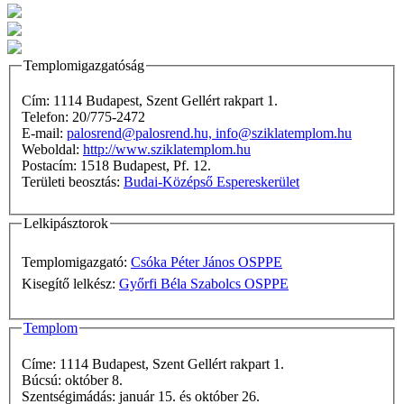
Templomigazgatóság
Cím: 1114 Budapest, Szent Gellért rakpart 1.
Telefon: 20/775-2472
E-mail:
palosrend@palosrend.hu, info@sziklatemplom.hu
Weboldal:
http://www.sziklatemplom.hu
Postacím: 1518 Budapest, Pf. 12.
Területi beosztás:
Budai-Középső Espereskerület
Lelkipásztorok
Templomigazgató:
Csóka Péter János OSPPE
Kisegítő lelkész:
Győrfi Béla Szabolcs OSPPE
Templom
Címe: 1114 Budapest, Szent Gellért rakpart 1.
Búcsú: október 8.
Szentségimádás: január 15. és október 26.