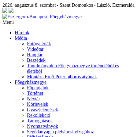
2026. augusztus 8. szombat
Szent Domonkos
László, Eszmeralda
•
•
Menü
Híreink
Média
Fotógalériák
Videótár
Hangtár
Beszédek
Tanulmányok a Főegyházmegye történetéből és
életéből
Montázs Erdő Péter bíboros atyának
Főegyházmegye
Főpapjaink
Történet
Névtár
Körlevelek
Gyászjelentések
Rekollekció
Támogatások
Nyomtatványok
Segédanyag a plébánosi vizsgához