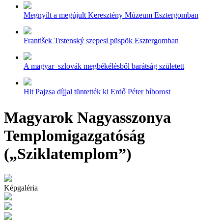
Megnyílt a megújult Keresztény Múzeum Esztergomban
František Trstenský szepesi püspök Esztergomban
A magyar–szlovák megbékélésből barátság született
Hit Pajzsa díjjal tüntették ki Erdő Péter bíborost
Magyarok Nagyasszonya
Templomigazgatóság
(„Sziklatemplom”)
Képgaléria