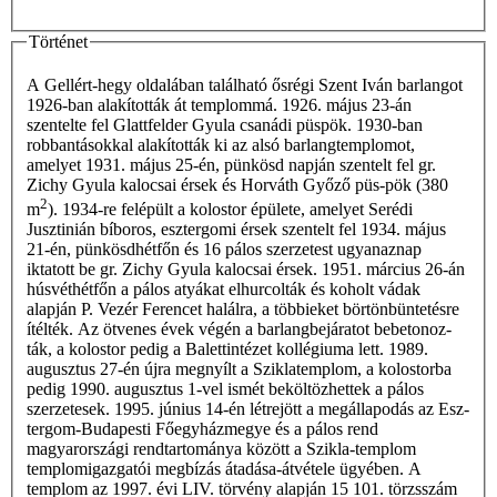
Történet
A Gellért-hegy oldalában található ősrégi Szent Iván barlangot
1926-ban alakították át templommá. 1926. május 23-án
szentelte fel Glattfelder Gyula csanádi püspök. 1930-ban
robbantásokkal alakították ki az alsó barlangtemplomot,
amelyet 1931. május 25-én, pünkösd napján szentelt fel gr.
Zichy Gyula kalocsai érsek és Horváth Győző püs-pök (380
2
m
). 1934-re felépült a kolostor épülete, amelyet Serédi
Jusztinián bíboros, esztergomi érsek szentelt fel 1934. május
21-én, pünkösdhétfőn és 16 pálos szerzetest ugyanaznap
iktatott be gr. Zichy Gyula kalocsai érsek. 1951. március 26-án
húsvéthétfőn a pálos atyákat elhurcolták és koholt vádak
alapján P. Vezér Ferencet halálra, a többieket börtönbüntetésre
ítélték. Az ötvenes évek végén a barlangbejáratot bebetonoz-
ták, a kolostor pedig a Balettintézet kollégiuma lett. 1989.
augusztus 27-én újra megnyílt a Sziklatemplom, a kolostorba
pedig 1990. augusztus 1-vel ismét beköltözhettek a pálos
szerzetesek. 1995. június 14-én létrejött a megállapodás az Esz­
tergom-Budapesti Főegyházmegye és a pálos rend
magyarországi rendtartománya között a Szikla-templom
templomigazgatói megbízás átadása-átvétele ügyében. A
templom az 1997. évi LIV. törvény alapján 15 101. törzsszám