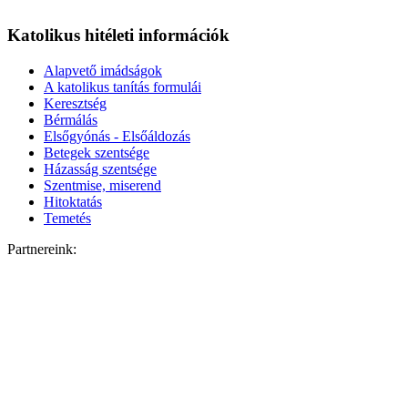
Katolikus hitéleti információk
Alapvető imádságok
A katolikus tanítás formulái
Keresztség
Bérmálás
Elsőgyónás - Elsőáldozás
Betegek szentsége
Házasság szentsége
Szentmise, miserend
Hitoktatás
Temetés
Partnereink: