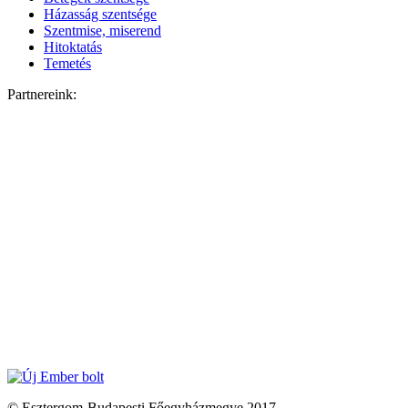
Házasság szentsége
Szentmise, miserend
Hitoktatás
Temetés
Partnereink:
© Esztergom-Budapesti Főegyházmegye 2017