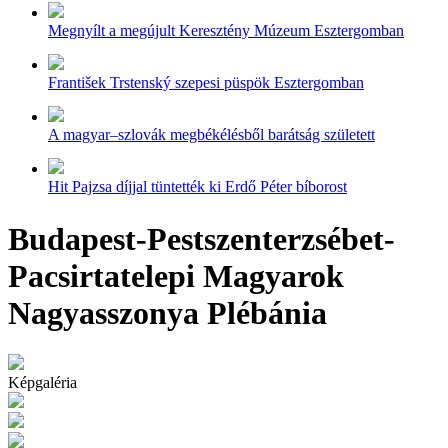
Megnyílt a megújult Keresztény Múzeum Esztergomban
František Trstenský szepesi püspök Esztergomban
A magyar–szlovák megbékélésből barátság született
Hit Pajzsa díjjal tüntették ki Erdő Péter bíborost
Budapest-Pestszenterzsébet-
Pacsirtatelepi Magyarok
Nagyasszonya Plébánia
Képgaléria