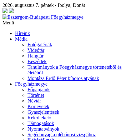
2026. augusztus 7. péntek
Ibolya, Donát
•
Menü
Híreink
Média
Fotógalériák
Videótár
Hangtár
Beszédek
Tanulmányok a Főegyházmegye történetéből és
életéből
Montázs Erdő Péter bíboros atyának
Főegyházmegye
Főpapjaink
Történet
Névtár
Körlevelek
Gyászjelentések
Rekollekció
Támogatások
Nyomtatványok
Segédanyag a plébánosi vizsgához