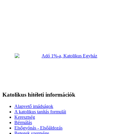
Katolikus hitéleti információk
Alapvető imádságok
A katolikus tanítás formulái
Keresztség
Bérmálás
Elsőgyónás - Elsőáldozás
Betegek szentsége