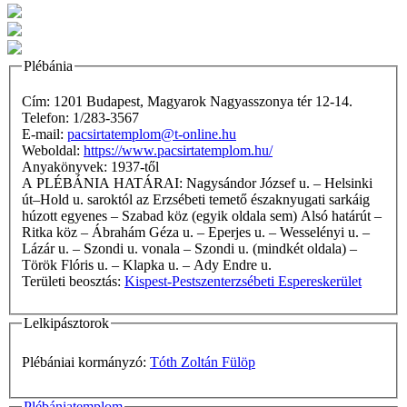
Plébánia
Cím: 1201 Budapest, Magyarok Nagyasszonya tér 12-14.
Telefon: 1/283-3567
E-mail:
pacsirtatemplom@t-online.hu
Weboldal:
https://www.pacsirtatemplom.hu/
Anyakönyvek: 1937-től
A PLÉBÁNIA HATÁRAI: Nagysándor József u. – Helsinki
út–Hold u. saroktól az Erzsébeti temető északnyugati sarkáig
húzott egyenes – Szabad köz (egyik oldala sem) Alsó határút –
Ritka köz – Ábrahám Géza u. – Eperjes u. – Wesselényi u. –
Lázár u. – Szondi u. vonala – Szondi u. (mindkét oldala) –
Török Flóris u. – Klapka u. – Ady Endre u.
Területi beosztás:
Kispest-Pestszenterzsébeti Espereskerület
Lelkipásztorok
Plébániai kormányzó:
Tóth Zoltán Fülöp
Plébániatemplom