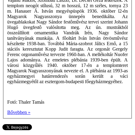
Vajand Miklós, Szombati László, Dr. Décsei Géza lelkészek. A
templom neogót stílusú, 32 m hosszú, 12 m széles, tornya 23
m. Hanauer Á. István megyéspüspök 1936. október l2-én
Magyarok Nagyasszonya ünnepén benedikálta. Az
üvegablakokat Nagy Sándor festôművész tervei szerint Johann
Hugó üvegfestô valósította meg. Az ún. mustrákból
összeállított ornamentika Vandrák Irén, Nagy Sándor
tanítványának munkája. A fôoltárt Iván István ötvösművész
készítette 1938-ban. Továbbá Mária-szobrot Jálics Ernô, a 15
stációs keresztutat Kopp Judit faragta. Az orgonát Gergely
Ferenc orgonaművész tervezte 1960-ban. A mellékoltár Nuofer
Lajos adománya. Az emeletes plébánia 1939-ben épült. A
városi közgyűlés 1940. október 17-én a templomteret
Magyarok Nagyasszonyának nevezte el. A plébánia az 1993-as
egyházmegyei határrendezés során került a váci
egyházmegyétôl az esztergom-budapesti főegyházmegyéhez.
Fotó: Thaler Tamás
Bővebben »