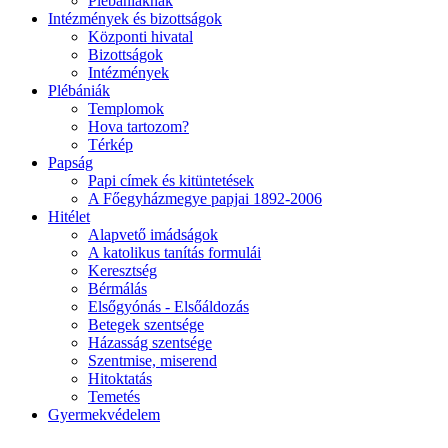
Plébániáknak
Intézmények és bizottságok
Központi hivatal
Bizottságok
Intézmények
Plébániák
Templomok
Hova tartozom?
Térkép
Papság
Papi címek és kitüntetések
A Főegyházmegye papjai 1892-2006
Hitélet
Alapvető imádságok
A katolikus tanítás formulái
Keresztség
Bérmálás
Elsőgyónás - Elsőáldozás
Betegek szentsége
Házasság szentsége
Szentmise, miserend
Hitoktatás
Temetés
Gyermekvédelem