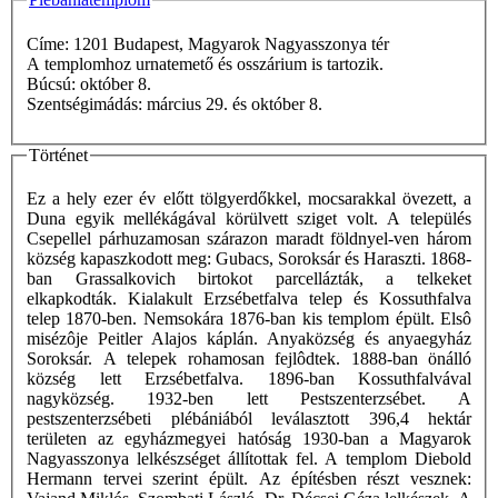
Címe: 1201 Budapest, Magyarok Nagyasszonya tér
A templomhoz urnatemető és osszárium is tartozik.
Búcsú: október 8.
Szentségimádás: március 29. és október 8.
Történet
Ez a hely ezer év előtt tölgyerdőkkel, mocsarakkal övezett, a
Duna egyik mellékágával körülvett sziget volt. A település
Csepellel párhuzamosan szárazon maradt földnyel-ven három
község kapaszkodott meg: Gubacs, Soroksár és Haraszti. 1868-
ban Grassalkovich birtokot parcellázták, a telkeket
elkapkodták. Kialakult Erzsébetfalva telep és Kossuthfalva
telep 1870-ben. Nemsokára 1876-ban kis templom épült. Elsô
misézôje Peitler Alajos káplán. Anyaközség és anyaegyház
Soroksár. A telepek rohamosan fejlôdtek. 1888-ban önálló
község lett Erzsébetfalva. 1896-ban Kossuthfalvával
nagyközség. 1932-ben lett Pestszenterzsébet. A
pestszenterzsébeti plébániából leválasztott 396,4 hektár
területen az egyházmegyei hatóság 1930-ban a Magyarok
Nagyasszonya lelkészséget állítottak fel. A templom Diebold
Hermann tervei szerint épült. Az építésben részt vesznek: