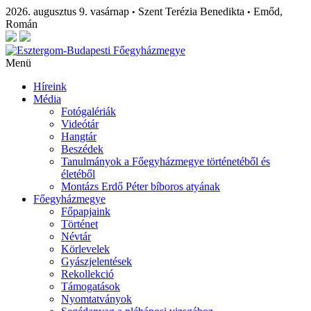
2026. augusztus 9. vasárnap
Szent Terézia Benedikta
Emőd,
•
•
Román
Menü
Híreink
Média
Fotógalériák
Videótár
Hangtár
Beszédek
Tanulmányok a Főegyházmegye történetéből és
életéből
Montázs Erdő Péter bíboros atyának
Főegyházmegye
Főpapjaink
Történet
Névtár
Körlevelek
Gyászjelentések
Rekollekció
Támogatások
Nyomtatványok