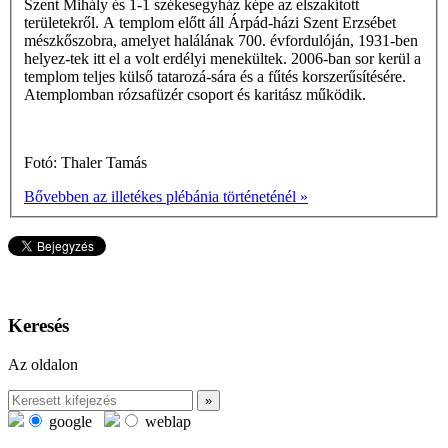
Szent Mihály és 1-1 székesegyház képe az elszakított
területekről. A templom előtt áll Árpád-házi Szent Erzsébet
mészkőszobra, amelyet halálának 700. évfordulóján, 1931-ben
helyez-tek itt el a volt erdélyi menekültek. 2006-ban sor kerül a
templom teljes külső tatarozá-sára és a fűtés korszerűsítésére.
Atemplomban rózsafüzér csoport és karitász működik.
Fotó: Thaler Tamás
Bővebben az illetékes plébánia történeténél »
Keresés
Az oldalon
google
weblap