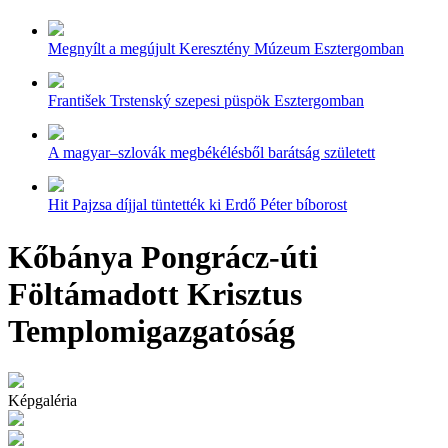
Megnyílt a megújult Keresztény Múzeum Esztergomban
František Trstenský szepesi püspök Esztergomban
A magyar–szlovák megbékélésből barátság született
Hit Pajzsa díjjal tüntették ki Erdő Péter bíborost
Kőbánya Pongrácz-úti
Föltámadott Krisztus
Templomigazgatóság
Képgaléria