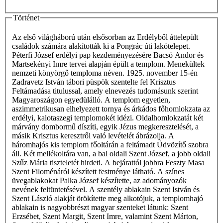
Történet
Az első világháború után elsősorban az Erdélyből áttelepült
családok számára alakították ki a Pongrác úti lakótelepet.
Péterfi József erdélyi pap kezdeményezésére Bacsó Andor és
Martsekényi Imre tervei alapján épült a templom. Menekültek
nemzeti könyörgő temploma néven. 1925. november 15-én
Zadravetz István tábori püspök szentelte fel Krisztus
Feltámadása titulussal, amely elnevezés tudomásunk szerint
Magyaroszágon egyedülálló. A templom egyetlen,
aszimmetrikusan elhelyezett tornya és árkádos főhomlokzata az
erdélyi, kalotaszegi templomokét idézi. Oldalhomlokzatát két
márvány dombormű díszíti, egyik Jézus megkeresztelését, a
másik Krisztus keresztről való levételét ábrázolja. A
háromhajós kis templom főoltárán a feltámadt Üdvözítő szobra
áll. Két mellékoltára van, a bal oldali Szent József, a jobb oldali
Szűz Mária tiszteletét hirdeti. A bejárattól jobbra Feszty Masa
Szent Filoménáról készített festménye látható. A színes
üvegablakokat Palka József készítette, az adományozók
nevének feltüntetésével. A szentély ablakain Szent István és
Szent László alakját örökítette meg alkotójuk, a templomhajó
ablakain is nagyobbrészt magyar szenteket látunk: Szent
Erzsébet, Szent Margit, Szent Imre, valamint Szent Márton,