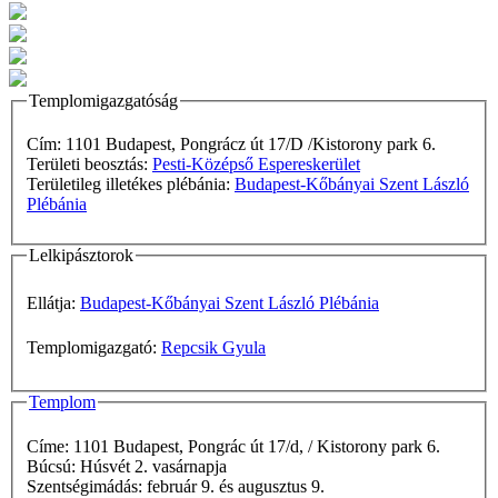
Templomigazgatóság
Cím: 1101 Budapest, Pongrácz út 17/D /Kistorony park 6.
Területi beosztás:
Pesti-Középső Espereskerület
Területileg illetékes plébánia:
Budapest-Kőbányai Szent László
Plébánia
Lelkipásztorok
Ellátja:
Budapest-Kőbányai Szent László Plébánia
Templomigazgató:
Repcsik Gyula
Templom
Címe: 1101 Budapest, Pongrác út 17/d, / Kistorony park 6.
Búcsú: Húsvét 2. vasárnapja
Szentségimádás: február 9. és augusztus 9.