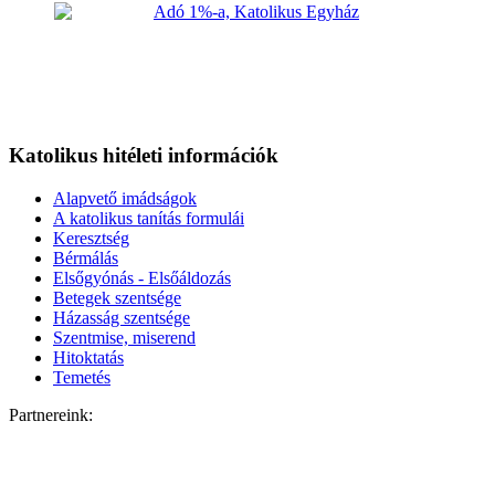
Katolikus hitéleti információk
Alapvető imádságok
A katolikus tanítás formulái
Keresztség
Bérmálás
Elsőgyónás - Elsőáldozás
Betegek szentsége
Házasság szentsége
Szentmise, miserend
Hitoktatás
Temetés
Partnereink: