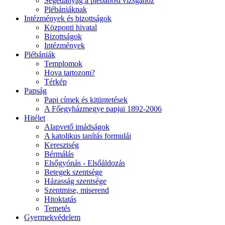
Segédanyag a plébánosi vizsgához
Plébániáknak
Intézmények és bizottságok
Központi hivatal
Bizottságok
Intézmények
Plébániák
Templomok
Hova tartozom?
Térkép
Papság
Papi címek és kitüntetések
A Főegyházmegye papjai 1892-2006
Hitélet
Alapvető imádságok
A katolikus tanítás formulái
Keresztség
Bérmálás
Elsőgyónás - Elsőáldozás
Betegek szentsége
Házasság szentsége
Szentmise, miserend
Hitoktatás
Temetés
Gyermekvédelem