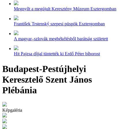
Megnyílt a megújult Keresztény Múzeum Esztergomban
František Trstenský szepesi püspök Esztergomban
A magyar–szlovák megbékélésből barátság született
Hit Pajzsa díjjal tüntették ki Erdő Péter bíborost
Budapest-Pestújhelyi
Keresztelő Szent János
Plébánia
Képgaléria