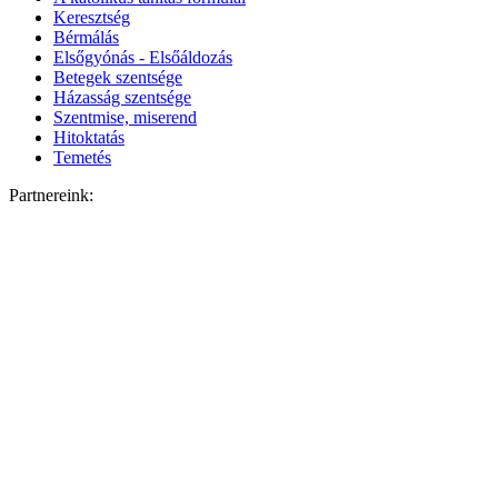
Keresztség
Bérmálás
Elsőgyónás - Elsőáldozás
Betegek szentsége
Házasság szentsége
Szentmise, miserend
Hitoktatás
Temetés
Partnereink: