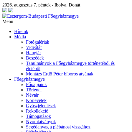
2026. augusztus 7. péntek
Ibolya, Donát
•
Menü
Híreink
Média
Fotógalériák
Videótár
Hangtár
Beszédek
Tanulmányok a Főegyházmegye történetéből és
életéből
Montázs Erdő Péter bíboros atyának
Főegyházmegye
Főpapjaink
Történet
Névtár
Körlevelek
Gyászjelentések
Rekollekció
Támogatások
Nyomtatványok
Segédanyag a plébánosi vizsgához