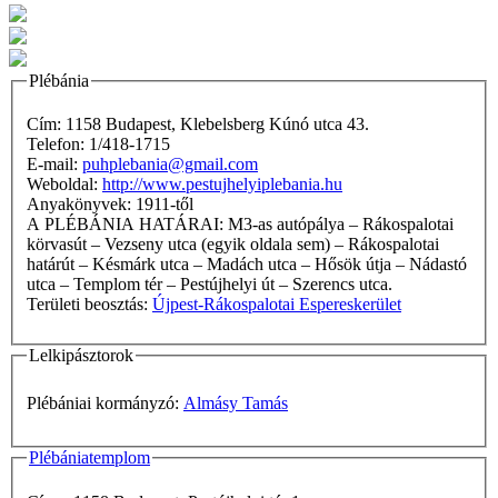
Plébánia
Cím: 1158 Budapest, Klebelsberg Kúnó utca 43.
Telefon: 1/418-1715
E-mail:
puhplebania@gmail.com
Weboldal:
http://www.pestujhelyiplebania.hu
Anyakönyvek: 1911-től
A PLÉBÁNIA HATÁRAI: M3-as autópálya – Rákospalotai
körvasút – Vezseny utca (egyik oldala sem) – Rákospalotai
határút – Késmárk utca – Madách utca – Hősök útja – Nádastó
utca – Templom tér – Pestújhelyi út – Szerencs utca.
Területi beosztás:
Újpest-Rákospalotai Espereskerület
Lelkipásztorok
Plébániai kormányzó:
Almásy Tamás
Plébániatemplom