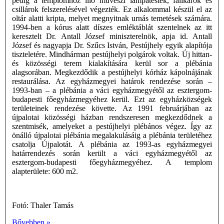
pedig a templomhoz illô művészi lámpatestek, falikarok és
csillárok felszerelésével végezték. Ez alkalommal készül el az
oltár alatti kripta, melyet megnyitnak urnás temetések számára.
1994-ben a kórus alatt díszes emléktáblát szentelnek az itt
keresztelt Dr. Antall József miniszterelnök, apja id. Antall
József és nagyapja Dr. Szűcs István, Pestújhely egyik alapítója
tiszteletére. Mindhárman pestújhelyi polgárok voltak. Új hittan-
és közösségi terem kialakítására kerül sor a plébánia
alagsorában. Megkezdődik a pestújhelyi kórház kápolnájának
restaurálása. Az egyházmegyei határok rendezése során –
1993-ban – a plébánia a váci egyházmegyétől az esztergom-
budapesti főegyházmegyéhez kerül. Ezt az egyházközségek
területeinek rendezése követte. Az 1991 februárjában az
újpalotai közösségi házban rendszeresen megkezdődnek a
szentmisék, amelyeket a pestújhelyi plébános végez. Így az
önálló újpalotai plébánia megalakulásáig a plébánia területéhez
csatolja Újpalotát. A plébánia az 1993-as egyházmegyei
határrendezés során került a váci egyházmegyétől az
esztergom-budapesti főegyházmegyéhez. A templom
alapterülete: 600 m2.
Fotó: Thaler Tamás
Bővebben »