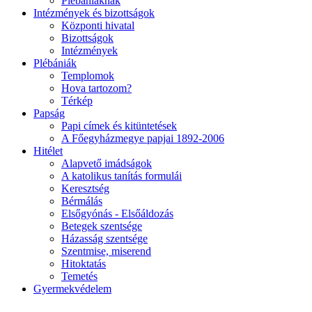
Plébániáknak
Intézmények és bizottságok
Központi hivatal
Bizottságok
Intézmények
Plébániák
Templomok
Hova tartozom?
Térkép
Papság
Papi címek és kitüntetések
A Főegyházmegye papjai 1892-2006
Hitélet
Alapvető imádságok
A katolikus tanítás formulái
Keresztség
Bérmálás
Elsőgyónás - Elsőáldozás
Betegek szentsége
Házasság szentsége
Szentmise, miserend
Hitoktatás
Temetés
Gyermekvédelem