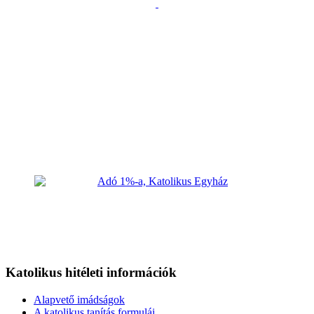
Katolikus hitéleti információk
Alapvető imádságok
A katolikus tanítás formulái