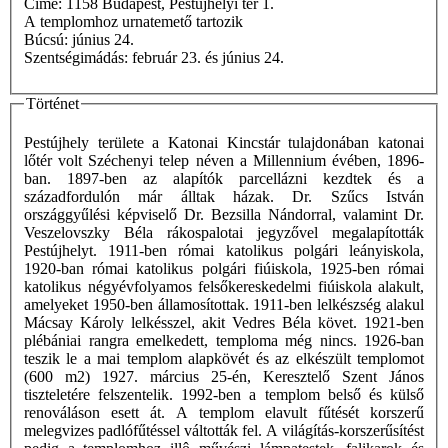
Címe: 1158 Budapest, Pestújhelyi tér 1.
A templomhoz urnatemető tartozik
Búcsú: június 24.
Szentségimádás: február 23. és június 24.
Történet
Pestújhely területe a Katonai Kincstár tulajdonában katonai
lőtér volt Széchenyi telep néven a Millennium évében, 1896-
ban. 1897-ben az alapítók parcellázni kezdtek és a
századfordulón már álltak házak. Dr. Szűcs István
országgyűlési képviselő Dr. Bezsilla Nándorral, valamint Dr.
Veszelovszky Béla rákospalotai jegyzővel megalapították
Pestújhelyt. 1911-ben római katolikus polgári leányiskola,
1920-ban római katolikus polgári fiúiskola, 1925-ben római
katolikus négyévfolyamos felsőkereskedelmi fiúiskola alakult,
amelyeket 1950-ben államosítottak. 1911-ben lelkészség alakul
Mácsay Károly lelkésszel, akit Vedres Béla követ. 1921-ben
plébániai rangra emelkedett, temploma még nincs. 1926-ban
teszik le a mai templom alapkövét és az elkészült templomot
(600 m2) 1927. március 25-én, Keresztelő Szent János
tiszteletére felszentelik. 1992-ben a templom belső és külső
renováláson esett át. A templom elavult fűtését korszerű
melegvizes padlófűtéssel váltották fel. A világítás-korszerűsítést