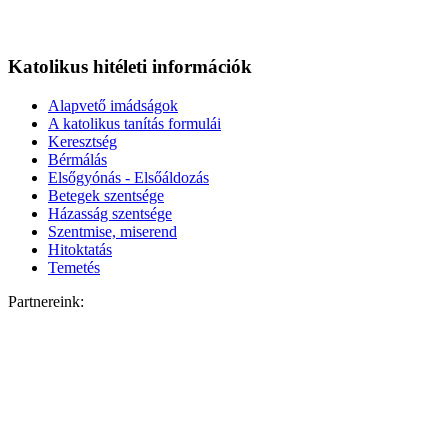
Katolikus hitéleti információk
Alapvető imádságok
A katolikus tanítás formulái
Keresztség
Bérmálás
Elsőgyónás - Elsőáldozás
Betegek szentsége
Házasság szentsége
Szentmise, miserend
Hitoktatás
Temetés
Partnereink: