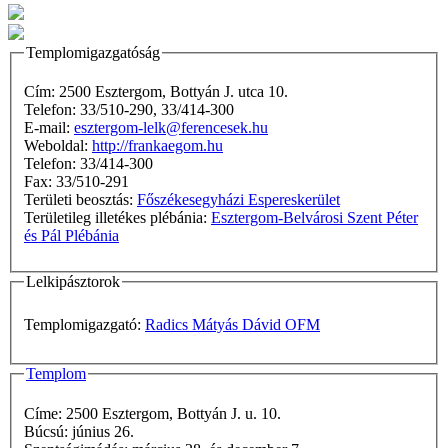
Templomigazgatóság
Cím: 2500 Esztergom, Bottyán J. utca 10.
Telefon: 33/510-290, 33/414-300
E-mail:
esztergom-lelk@ferencesek.hu
Weboldal:
http://frankaegom.hu
Telefon: 33/414-300
Fax: 33/510-291
Területi beosztás:
Főszékesegyházi Espereskerület
Területileg illetékes plébánia:
Esztergom-Belvárosi Szent Péter
és Pál Plébánia
Lelkipásztorok
Templomigazgató:
Radics Mátyás Dávid OFM
Templom
Címe: 2500 Esztergom, Bottyán J. u. 10.
Búcsú: június 26.