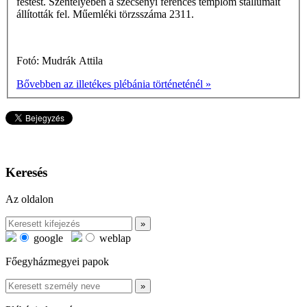
festést. Szentélyében a szécsényi ferences templom stallumait
állították fel. Műemléki törzsszáma 2311.
Fotó: Mudrák Attila
Bővebben az illetékes plébánia történeténél »
Keresés
Az oldalon
google
weblap
Főegyházmegyei papok