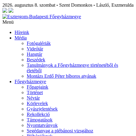
2026. augusztus 8. szombat
Szent Domonkos
László, Eszmeralda
•
•
Menü
Híreink
Média
Fotógalériák
Videótár
Hangtár
Beszédek
Tanulmányok a Főegyházmegye történetéből és
életéből
Montázs Erdő Péter bíboros atyának
Főegyházmegye
Főpapjaink
Történet
Névtár
Körlevelek
Gyászjelentések
Rekollekció
Támogatások
Nyomtatványok
Segédanyag a plébánosi vizsgához