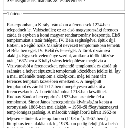
Szentségimádás: március 28. és december 7.
Történet
Esztergomban, a Királyi városban a ferencesek 1224-ben
telepednek le. Valószínűleg ez az első magyarországi ferences
zárda és egyben a korai magyar rendtartomány központja. Első
templomukat a tatár felégeti. IV. Béla segítségével építik újjá.
Ebben, a Segítő Szűz Máriáról nevezett templomukban temetik
el Béla herceget, IV. Bélát és feleségét. A török dzsámivá
alakítja. Egyesek véleménye szerint, amikor a török kiűzése
után, 1687-ben a Királyi város letelepülésre meghívta a
Vízivárosból a ferenceseket, építendő templomuk és zárdájuk
számára a helyet elpusztult templomuk közelében jelölte ki. Így
a mai, műemlék templom a középkori, még fel nem tárt
ferences templom közelében emelkedik. A megépült
templomot és zárdát 1717-ben ünnepélyesen adták át a
ferenceseknek. A Lorettói-kápolna 1718-ban készült el.
Rudnay Sándor hercegprímás 1823-ban szentelte fel a
templomot. Simor János hercegprímás kívánságára kapta a
toronysisak 1886-ban mai alakját. – 1950-től főegyházmegyei
temp-lomigazgatóság. A második világháború kárait 1962-re
2
teljesen eltüntetik a temp-lomon (1103 m
). 1967-ben új
liturgikus teret alakítanak ki, 1978-ban pedig felújítják a belső