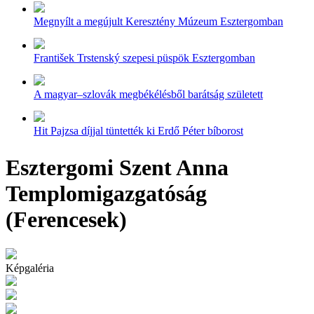
Megnyílt a megújult Keresztény Múzeum Esztergomban
František Trstenský szepesi püspök Esztergomban
A magyar–szlovák megbékélésből barátság született
Hit Pajzsa díjjal tüntették ki Erdő Péter bíborost
Esztergomi Szent Anna
Templomigazgatóság
(Ferencesek)
Képgaléria