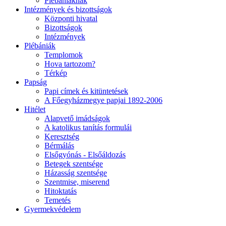
Plébániáknak
Intézmények és bizottságok
Központi hivatal
Bizottságok
Intézmények
Plébániák
Templomok
Hova tartozom?
Térkép
Papság
Papi címek és kitüntetések
A Főegyházmegye papjai 1892-2006
Hitélet
Alapvető imádságok
A katolikus tanítás formulái
Keresztség
Bérmálás
Elsőgyónás - Elsőáldozás
Betegek szentsége
Házasság szentsége
Szentmise, miserend
Hitoktatás
Temetés
Gyermekvédelem