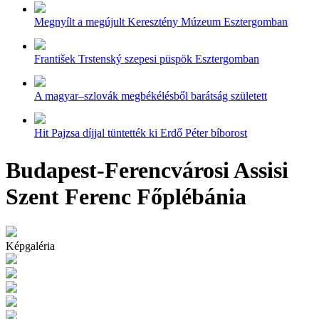
Megnyílt a megújult Keresztény Múzeum Esztergomban
František Trstenský szepesi püspök Esztergomban
A magyar–szlovák megbékélésből barátság született
Hit Pajzsa díjjal tüntették ki Erdő Péter bíborost
Budapest-Ferencvárosi Assisi
Szent Ferenc Főplébánia
Képgaléria