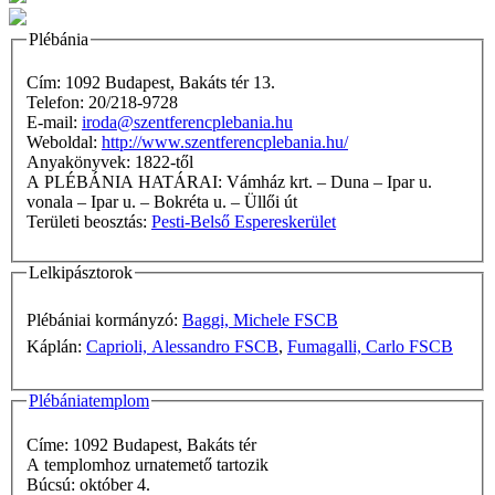
Plébánia
Cím: 1092 Budapest, Bakáts tér 13.
Telefon: 20/218-9728
E-mail:
iroda@szentferencplebania.hu
Weboldal:
http://www.szentferencplebania.hu/
Anyakönyvek: 1822-től
A PLÉBÁNIA HATÁRAI: Vámház krt. – Duna – Ipar u.
vonala – Ipar u. – Bokréta u. – Üllői út
Területi beosztás:
Pesti-Belső Espereskerület
Lelkipásztorok
Plébániai kormányzó:
Baggi, Michele FSCB
Káplán:
Caprioli, Alessandro FSCB
,
Fumagalli, Carlo FSCB
Plébániatemplom
Címe: 1092 Budapest, Bakáts tér
A templomhoz urnatemető tartozik
Búcsú: október 4.