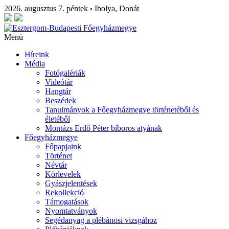
2026. augusztus 7. péntek
Ibolya, Donát
•
Menü
Híreink
Média
Fotógalériák
Videótár
Hangtár
Beszédek
Tanulmányok a Főegyházmegye történetéből és
életéből
Montázs Erdő Péter bíboros atyának
Főegyházmegye
Főpapjaink
Történet
Névtár
Körlevelek
Gyászjelentések
Rekollekció
Támogatások
Nyomtatványok
Segédanyag a plébánosi vizsgához