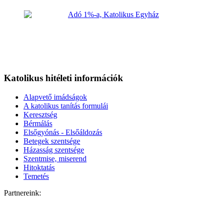
Katolikus hitéleti információk
Alapvető imádságok
A katolikus tanítás formulái
Keresztség
Bérmálás
Elsőgyónás - Elsőáldozás
Betegek szentsége
Házasság szentsége
Szentmise, miserend
Hitoktatás
Temetés
Partnereink: