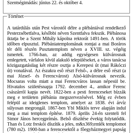
Szentségimádás: június 22. és október 4.
Történet
A tatárdúlás után Pest várostól délre a plébániával rendelkező
Pesterzsébetfalva, későbbi néven Szentfalva fekszik. Plébánosa
iktatja be a Szent Mihály kápolna rektorát 1491-ben. A török
időben elpusztul. Plébániatemplomának romjai a mai Boráros
tér déli részén Pusztatemplom néven a XVIII. sz. végéig
ismertek. 1766-ban, az addig egységesen külvárosnak
emlegetett, várfalon kívül alakuló településeket, a város tanácsa
közigazgatásilag két részre osztja a Kerepesi út (mai Rákóczi
út) vonalával. Az északra esô részt Felsô-, a délre eső részt (a
mai József- és Ferencvárost) Alsó-külvárosnak nevezik.
Mocsaras volta miatt a mai Ferencváros lassan népesül be.
Hivatalos születésnapja 1792. december 4., amikor Ferenc
császárról kapja nevét. 1822-ben a pesti ferenceseket bízzák
meg e területen plébánia megszervezésével. Még ez évben
felépül az ideiglenes templom, amelyet az 1838. évi árvíz
súlyosan megrongál. 1867-ben Ybl Miklós terve alapján indul
meg a mai templom építése. 1879. április 24-én szenteli fel
Simor János hercegprímás. Belsô díszítése évekig folytatódik.
Than és Lotz freskói díszítik a jeles, m&x369;emlék templomot
(780 m2). 1900-ban a ferencesektôl a fôegyházmegyei papság