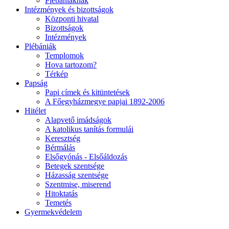
Plébániáknak
Intézmények és bizottságok
Központi hivatal
Bizottságok
Intézmények
Plébániák
Templomok
Hova tartozom?
Térkép
Papság
Papi címek és kitüntetések
A Főegyházmegye papjai 1892-2006
Hitélet
Alapvető imádságok
A katolikus tanítás formulái
Keresztség
Bérmálás
Elsőgyónás - Elsőáldozás
Betegek szentsége
Házasság szentsége
Szentmise, miserend
Hitoktatás
Temetés
Gyermekvédelem