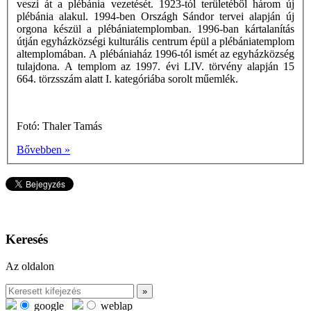
veszi át a plébánia vezetését. 1923-tól területéből három új
plébánia alakul. 1994-ben Országh Sándor tervei alapján új
orgona készül a plébániatemplomban. 1996-ban kártalanítás
útján egyházközségi kulturális centrum épül a plébániatemplom
altemplomában. A plébániaház 1996-tól ismét az egyházközség
tulajdona. A templom az 1997. évi LIV. törvény alapján 15
664. törzsszám alatt I. kategóriába sorolt műemlék.
Fotó: Thaler Tamás
Bővebben »
Keresés
Az oldalon
google
weblap