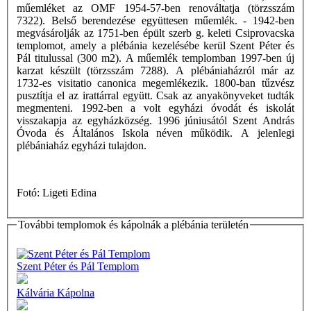
műemléket az OMF 1954-57-ben renováltatja (törzsszám
7322). Belső berendezése együttesen műemlék. - 1942-ben
megvásárolják az 1751-ben épült szerb g. keleti Csiprovacska
templomot, amely a plébánia kezelésébe kerül Szent Péter és
Pál titulussal (300 m2). A műemlék templomban 1997-ben új
karzat készült (törzsszám 7288). A plébániaházról már az
1732-es visitatio canonica megemlékezik. 1800-ban tűzvész
pusztítja el az irattárral együtt. Csak az anyakönyveket tudták
megmenteni. 1992-ben a volt egyházi óvodát és iskolát
visszakapja az egyházközség. 1996 júniusától Szent András
Óvoda és Általános Iskola néven működik. A jelenlegi
plébániaház egyházi tulajdon.
Fotó: Ligeti Edina
További templomok és kápolnák a plébánia területén
Szent Péter és Pál Templom
Kálvária Kápolna