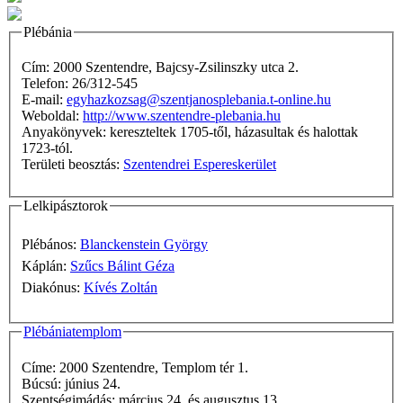
Plébánia
Cím: 2000 Szentendre, Bajcsy-Zsilinszky utca 2.
Telefon: 26/312-545
E-mail:
egyhazkozsag@szentjanosplebania.t-online.hu
Weboldal:
http://www.szentendre-plebania.hu
Anyakönyvek: kereszteltek 1705-től, házasultak és halottak
1723-tól.
Területi beosztás:
Szentendrei Espereskerület
Lelkipásztorok
Plébános:
Blanckenstein György
Káplán:
Szűcs Bálint Géza
Diakónus:
Kívés Zoltán
Plébániatemplom
Címe: 2000 Szentendre, Templom tér 1.
Búcsú: június 24.
Szentségimádás: március 24. és augusztus 13.