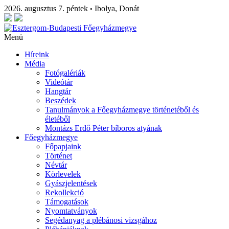
2026. augusztus 7. péntek
Ibolya, Donát
•
Menü
Híreink
Média
Fotógalériák
Videótár
Hangtár
Beszédek
Tanulmányok a Főegyházmegye történetéből és
életéből
Montázs Erdő Péter bíboros atyának
Főegyházmegye
Főpapjaink
Történet
Névtár
Körlevelek
Gyászjelentések
Rekollekció
Támogatások
Nyomtatványok
Segédanyag a plébánosi vizsgához