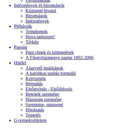
Plébániáknak
Intézmények és bizottságok
Központi hivatal
Bizottságok
Intézmények
Plébániák
Templomok
Hova tartozom?
Térkép
Papság
Papi címek és kitüntetések
A Főegyházmegye papjai 1892-2006
Hitélet
Alapvető imádságok
A katolikus tanítás formulái
Keresztség
Bérmálás
Elsőgyónás - Elsőáldozás
Betegek szentsége
Házasság szentsége
Szentmise, miserend
Hitoktatás
Temetés
Gyermekvédelem