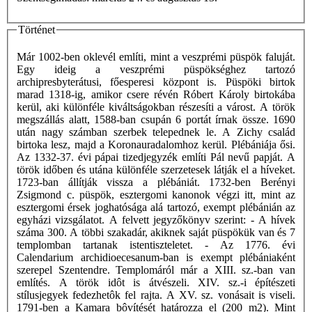
Történet
Már 1002-ben oklevél említi, mint a veszprémi püspök faluját.
Egy ideig a veszprémi püspökséghez tartozó
archipresbyterátusi, főesperesi központ is. Püspöki birtok
marad 1318-ig, amikor csere révén Róbert Károly birtokába
kerül, aki különféle kiváltságokban részesíti a várost. A török
megszállás alatt, 1588-ban csupán 6 portát írnak össze. 1690
után nagy számban szerbek telepednek le. A Zichy család
birtoka lesz, majd a Koronauradalomhoz kerül. Plébániája ősi.
Az 1332-37. évi pápai tizedjegyzék említi Pál nevű papját. A
török időben és utána különféle szerzetesek látják el a híveket.
1723-ban állítják vissza a plébániát. 1732-ben Berényi
Zsigmond c. püspök, esztergomi kanonok végzi itt, mint az
esztergomi érsek joghatósága alá tartozó, exempt plébánián az
egyházi vizsgálatot. A felvett jegyzőkönyv szerint: - A hívek
száma 300. A többi szakadár, akiknek saját püspökük van és 7
templomban tartanak istentiszteletet. - Az 1776. évi
Calendarium archidioecesanum-ban is exempt plébániaként
szerepel Szentendre. Templomáról már a XIII. sz.-ban van
említés. A török idôt is átvészeli. XIV. sz.-i építészeti
stílusjegyek fedezhetôk fel rajta. A XV. sz. vonásait is viseli.
1791-ben a Kamara bôvítését határozza el (200 m2). Mint