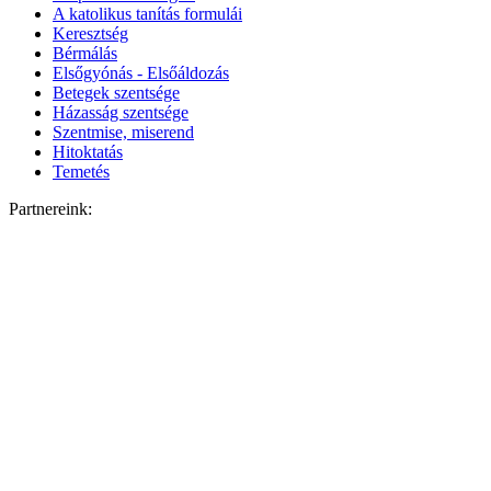
A katolikus tanítás formulái
Keresztség
Bérmálás
Elsőgyónás - Elsőáldozás
Betegek szentsége
Házasság szentsége
Szentmise, miserend
Hitoktatás
Temetés
Partnereink: