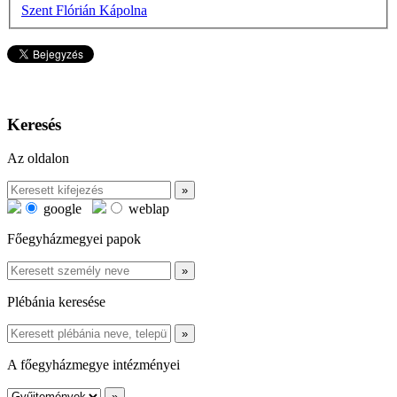
Szent Flórián Kápolna
Keresés
Az oldalon
google
weblap
Főegyházmegyei papok
Plébánia keresése
A főegyházmegye intézményei