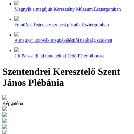
Megnyílt a megújult Keresztény Múzeum Esztergomban
František Trstenský szepesi püspök Esztergomban
A magyar–szlovák megbékélésből barátság született
Hit Pajzsa díjjal tüntették ki Erdő Péter bíborost
Szentendrei Keresztelő Szent
János Plébánia
Képgaléria