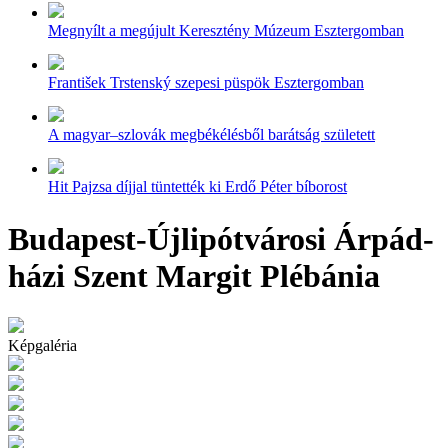
Megnyílt a megújult Keresztény Múzeum Esztergomban
František Trstenský szepesi püspök Esztergomban
A magyar–szlovák megbékélésből barátság született
Hit Pajzsa díjjal tüntették ki Erdő Péter bíborost
Budapest-Újlipótvárosi Árpád-
házi Szent Margit Plébánia
Képgaléria