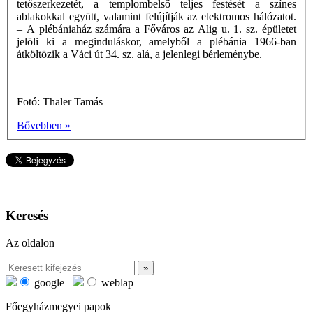
tetőszerkezetét, a templombelső teljes festését a színes
ablakokkal együtt, valamint felújítják az elektromos hálózatot.
– A plébániaház számára a Főváros az Alig u. 1. sz. épületet
jelöli ki a meginduláskor, amelyből a plébánia 1966-ban
átköltözik a Váci út 34. sz. alá, a jelenlegi bérleménybe.
Fotó: Thaler Tamás
Bővebben »
Keresés
Az oldalon
google
weblap
Főegyházmegyei papok