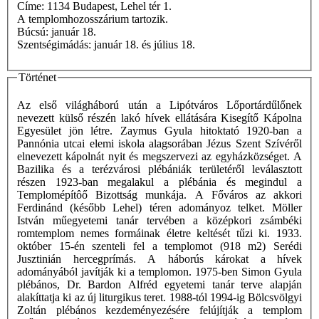
Címe: 1134 Budapest, Lehel tér 1.
A templomhozosszárium tartozik.
Búcsú: január 18.
Szentségimádás: január 18. és július 18.
Történet
Az első világháború után a Lipótváros Lőportárdűlőnek
nevezett külső részén lakó hívek ellátására Kisegítő Kápolna
Egyesület jön létre. Zaymus Gyula hitoktató 1920-ban a
Pannónia utcai elemi iskola alagsorában Jézus Szent Szívéről
elnevezett kápolnát nyit és megszervezi az egyházközséget. A
Bazilika és a terézvárosi plébániák területéről leválasztott
részen 1923-ban megalakul a plébánia és megindul a
Templomépítôő Bizottság munkája. A Főváros az akkori
Ferdinánd (később Lehel) téren adományoz telket. Möller
István műegyetemi tanár tervében a középkori zsámbéki
romtemplom nemes formáinak életre keltését tűzi ki. 1933.
október 15-én szenteli fel a templomot (918 m2) Serédi
Jusztinián hercegprímás. A háborús károkat a hívek
adományából javítják ki a templomon. 1975-ben Simon Gyula
plébános, Dr. Bardon Alfréd egyetemi tanár terve alapján
alakíttatja ki az új liturgikus teret. 1988-tól 1994-ig Bölcsvölgyi
Zoltán plébános kezdeményezésére felújítják a templom