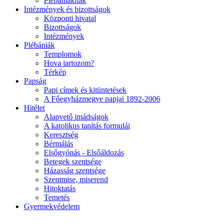
Plébániáknak
Intézmények és bizottságok
Központi hivatal
Bizottságok
Intézmények
Plébániák
Templomok
Hova tartozom?
Térkép
Papság
Papi címek és kitüntetések
A Főegyházmegye papjai 1892-2006
Hitélet
Alapvető imádságok
A katolikus tanítás formulái
Keresztség
Bérmálás
Elsőgyónás - Elsőáldozás
Betegek szentsége
Házasság szentsége
Szentmise, miserend
Hitoktatás
Temetés
Gyermekvédelem