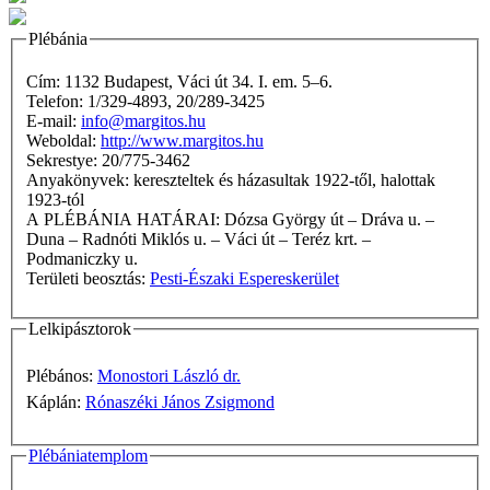
Plébánia
Cím: 1132 Budapest, Váci út 34. I. em. 5–6.
Telefon: 1/329-4893, 20/289-3425
E-mail:
info@margitos.hu
Weboldal:
http://www.margitos.hu
Sekrestye: 20/775-3462
Anyakönyvek: kereszteltek és házasultak 1922-től, halottak
1923-tól
A PLÉBÁNIA HATÁRAI: Dózsa György út – Dráva u. –
Duna – Radnóti Miklós u. – Váci út – Teréz krt. –
Podmaniczky u.
Területi beosztás:
Pesti-Északi Espereskerület
Lelkipásztorok
Plébános:
Monostori László dr.
Káplán:
Rónaszéki János Zsigmond
Plébániatemplom