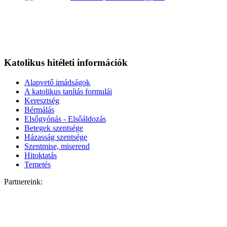
Katolikus hitéleti információk
Alapvető imádságok
A katolikus tanítás formulái
Keresztség
Bérmálás
Elsőgyónás - Elsőáldozás
Betegek szentsége
Házasság szentsége
Szentmise, miserend
Hitoktatás
Temetés
Partnereink: