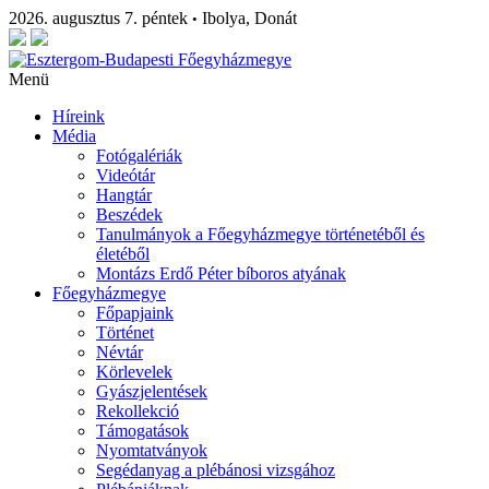
2026. augusztus 7. péntek
Ibolya, Donát
•
Menü
Híreink
Média
Fotógalériák
Videótár
Hangtár
Beszédek
Tanulmányok a Főegyházmegye történetéből és
életéből
Montázs Erdő Péter bíboros atyának
Főegyházmegye
Főpapjaink
Történet
Névtár
Körlevelek
Gyászjelentések
Rekollekció
Támogatások
Nyomtatványok
Segédanyag a plébánosi vizsgához