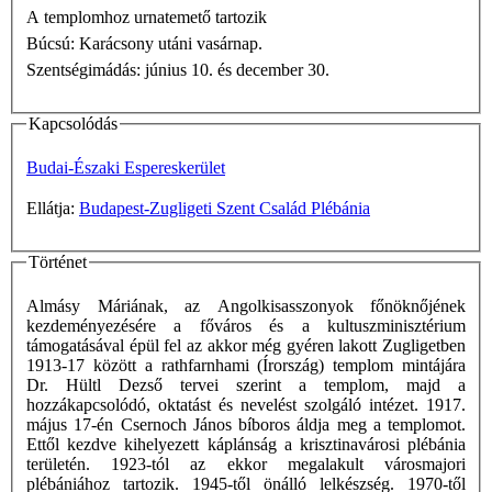
A templomhoz urnatemető tartozik
Búcsú: Karácsony utáni vasárnap.
Szentségimádás: június 10. és december 30.
Kapcsolódás
Budai-Északi Espereskerület
Ellátja:
Budapest-Zugligeti Szent Család Plébánia
Történet
Almásy Máriának, az Angolkisasszonyok főnöknőjének
kezdeményezésére a főváros és a kultuszminisztérium
támogatásával épül fel az akkor még gyéren lakott Zugligetben
1913-17 között a rathfarnhami (Írország) templom mintájára
Dr. Hültl Dezső tervei szerint a templom, majd a
hozzákapcsolódó, oktatást és nevelést szolgáló intézet. 1917.
május 17-én Csernoch János bíboros áldja meg a templomot.
Ettől kezdve kihelyezett káplánság a krisztinavárosi plébánia
területén. 1923-tól az ekkor megalakult városmajori
plébániához tartozik. 1945-től önálló lelkészség. 1970-től