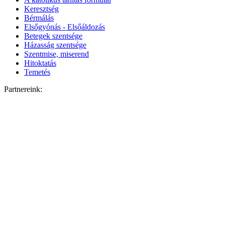
Keresztség
Bérmálás
Elsőgyónás - Elsőáldozás
Betegek szentsége
Házasság szentsége
Szentmise, miserend
Hitoktatás
Temetés
Partnereink: