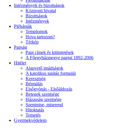
Plébániáknak
Intézmények és bizottságok
Központi hivatal
Bizottságok
Intézmények
Plébániák
Templomok
Hova tartozom?
Térkép
Papság
Papi címek és kitüntetések
A Főegyházmegye papjai 1892-2006
Hitélet
Alapvető imádságok
A katolikus tanítás formulái
Keresztség
Bérmálás
Elsőgyónás - Elsőáldozás
Betegek szentsége
Házasság szentsége
Szentmise, miserend
Hitoktatás
Temetés
Gyermekvédelem