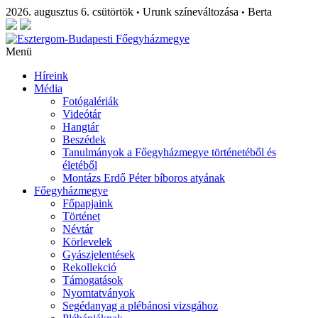
2026. augusztus 6. csütörtök
Urunk színeváltozása
Berta
•
•
Menü
Híreink
Média
Fotógalériák
Videótár
Hangtár
Beszédek
Tanulmányok a Főegyházmegye történetéből és
életéből
Montázs Erdő Péter bíboros atyának
Főegyházmegye
Főpapjaink
Történet
Névtár
Körlevelek
Gyászjelentések
Rekollekció
Támogatások
Nyomtatványok
Segédanyag a plébánosi vizsgához