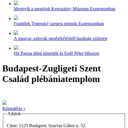
Megnyílt a megújult Keresztény Múzeum Esztergomban
František Trstenský szepesi püspök Esztergomban
A magyar–szlovák megbékélésből barátság született
Hit Pajzsa díjjal tüntették ki Erdő Péter bíborost
Budapest-Zugligeti Szent
Család plébániatemplom
Képgaléria »
Adatok
Címe: 1125 Budapest, Szarvas Gábor u. 52.