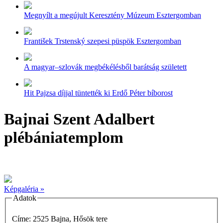
Megnyílt a megújult Keresztény Múzeum Esztergomban
František Trstenský szepesi püspök Esztergomban
A magyar–szlovák megbékélésből barátság született
Hit Pajzsa díjjal tüntették ki Erdő Péter bíborost
Bajnai Szent Adalbert
plébániatemplom
Képgaléria »
Adatok
Címe: 2525 Bajna, Hősök tere