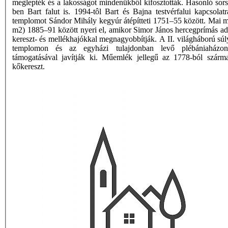
meglepték és a lakosságot mindenükből kifosztották. Hasonló sors
ben Bart falut is. 1994-tôl Bart és Bajna testvérfalui kapcsolatr
templomot Sándor Mihály kegyúr átépítteti 1751–55 között. Mai m
m2) 1885–91 között nyeri el, amikor Simor János hercegprímás 
kereszt- és mellékhajókkal megnagyobbítják. A II. világháború súly
templomon és az egyházi tulajdonban levő plébániaházo
támogatásával javítják ki. Műemlék jellegű az 1778-ból szárm
kőkereszt.