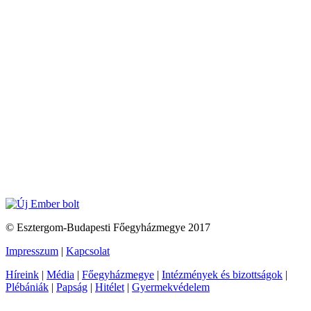
© Esztergom-Budapesti Főegyházmegye 2017
Impresszum
|
Kapcsolat
Híreink
|
Média
|
Főegyházmegye
|
Intézmények és bizottságok
|
Plébániák
|
Papság
|
Hitélet
|
Gyermekvédelem