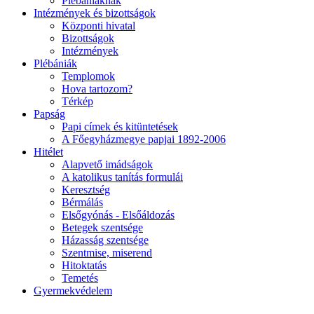
Plébániáknak
Intézmények és bizottságok
Központi hivatal
Bizottságok
Intézmények
Plébániák
Templomok
Hova tartozom?
Térkép
Papság
Papi címek és kitüntetések
A Főegyházmegye papjai 1892-2006
Hitélet
Alapvető imádságok
A katolikus tanítás formulái
Keresztség
Bérmálás
Elsőgyónás - Elsőáldozás
Betegek szentsége
Házasság szentsége
Szentmise, miserend
Hitoktatás
Temetés
Gyermekvédelem