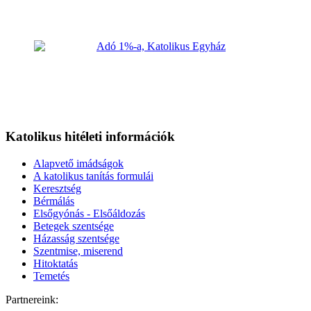
Katolikus hitéleti információk
Alapvető imádságok
A katolikus tanítás formulái
Keresztség
Bérmálás
Elsőgyónás - Elsőáldozás
Betegek szentsége
Házasság szentsége
Szentmise, miserend
Hitoktatás
Temetés
Partnereink: