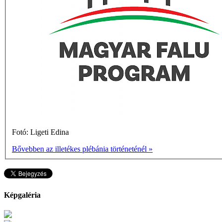
Fotó: Ligeti Edina
Bővebben az illetékes plébánia történeténél »
Képgaléria