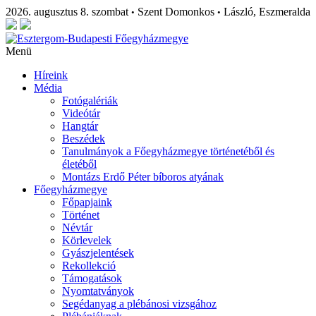
2026. augusztus 8. szombat
Szent Domonkos
László, Eszmeralda
•
•
Menü
Híreink
Média
Fotógalériák
Videótár
Hangtár
Beszédek
Tanulmányok a Főegyházmegye történetéből és
életéből
Montázs Erdő Péter bíboros atyának
Főegyházmegye
Főpapjaink
Történet
Névtár
Körlevelek
Gyászjelentések
Rekollekció
Támogatások
Nyomtatványok
Segédanyag a plébánosi vizsgához