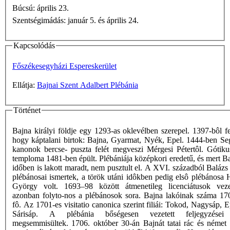
Búcsú: április 23.
Szentségimádás: január 5. és április 24.
Kapcsolódás
Főszékesegyházi Espereskerület
Ellátja:
Bajnai Szent Adalbert Plébánia
Történet
Bajna királyi földje egy 1293-as oklevélben szerepel. 1397-bôl fe
hogy káptalani birtok: Bajna, Gyarmat, Nyék, Epel. 1444-ben Se
kanonok bercse- puszta felét megveszi Mérgesi Pétertôl. Góti
temploma 1481-ben épült. Plébániája középkori eredetű, és mert Ba
időben is lakott maradt, nem pusztult el. A XVI. századból Balázs
plébánosai ismertek, a török utáni idôkben pedig elsô plébánosa 
György volt. 1693–98 között átmenetileg licenciátusok veze
azonban folyto-nos a plébánosok sora. Bajna lakóinak száma 1
fô. Az 1701-es visitatio canonica szerint filiái: Tokod, Nagysáp, 
Sárisáp. A plébánia bőségesen vezetett feljegyzései
megsemmisültek. 1706. október 30-án Bajnát tatai rác és német 