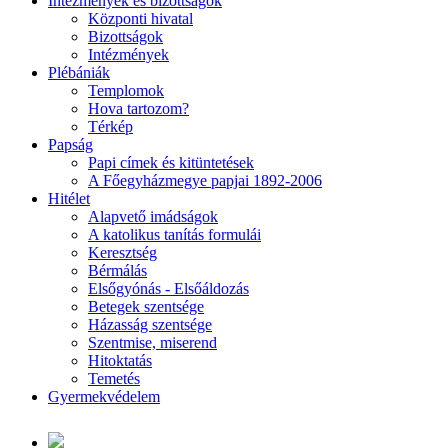
Intézmények és bizottságok
Központi hivatal
Bizottságok
Intézmények
Plébániák
Templomok
Hova tartozom?
Térkép
Papság
Papi címek és kitüntetések
A Főegyházmegye papjai 1892-2006
Hitélet
Alapvető imádságok
A katolikus tanítás formulái
Keresztség
Bérmálás
Elsőgyónás - Elsőáldozás
Betegek szentsége
Házasság szentsége
Szentmise, miserend
Hitoktatás
Temetés
Gyermekvédelem