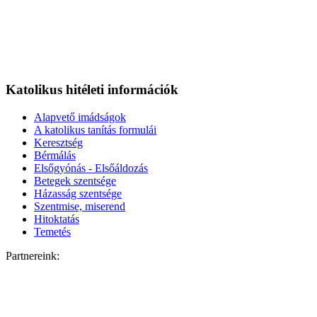
Katolikus hitéleti információk
Alapvető imádságok
A katolikus tanítás formulái
Keresztség
Bérmálás
Elsőgyónás - Elsőáldozás
Betegek szentsége
Házasság szentsége
Szentmise, miserend
Hitoktatás
Temetés
Partnereink: