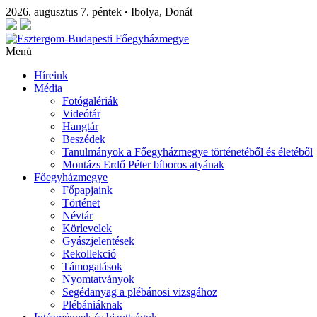
2026. augusztus 7. péntek
Ibolya, Donát
•
Menü
Híreink
Média
Fotógalériák
Videótár
Hangtár
Beszédek
Tanulmányok a Főegyházmegye történetéből és életéből
Montázs Erdő Péter bíboros atyának
Főegyházmegye
Főpapjaink
Történet
Névtár
Körlevelek
Gyászjelentések
Rekollekció
Támogatások
Nyomtatványok
Segédanyag a plébánosi vizsgához
Plébániáknak