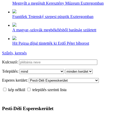
Megnyílt a megújult Keresztény Múzeum Esztergomban
František Trstenský szepesi püspök Esztergomban
A magyar–szlovák megbékélésből barátság született
Hit Pajzsa díjjal tüntették ki Erdő Péter bíborost
Szűrés, keresés
Kulcsszó:
Település:
Esperes kerület:
kép nélkül
település szerinti lista
Pesti-Déli Espereskerület