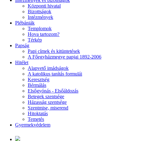
Intézmények és bizottságok
Központi hivatal
Bizottságok
Intézmények
Plébániák
Templomok
Hova tartozom?
Térkép
Papság
Papi címek és kitüntetések
A Főegyházmegye papjai 1892-2006
Hitélet
Alapvető imádságok
A katolikus tanítás formulái
Keresztség
Bérmálás
Elsőgyónás - Elsőáldozás
Betegek szentsége
Házasság szentsége
Szentmise, miserend
Hitoktatás
Temetés
Gyermekvédelem