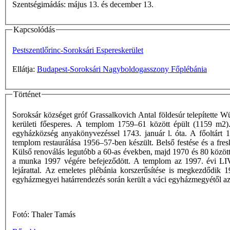
Szentségimádás: május 13. és december 13.
Kapcsolódás
Pestszentlőrinc-Soroksári Espereskerület
Ellátja:
Budapest-Soroksári Nagyboldogasszony Főplébánia
Történet
Soroksár községet gróf Grassalkovich Antal földesúr telepítette 
kerületi főesperes. A templom 1759–61 között épült (1159 m2).
egyházközség anyakönyvezéssel 1743. január l. óta. A főoltárt 19
templom restaurálása 1956–57-ben készült. Belső festése és a fre
Külső renoválás legutóbb a 60-as években, majd 1970 és 80 között t
a munka 1997 végére befejeződött. A templom az 1997. évi LIV. 
lejárattal. Az emeletes plébánia korszerűsítése is megkezdődik 
egyházmegyei határrendezés során került a váci egyházmegyétől 
Fotó: Thaler Tamás