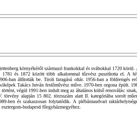
Württenberg környékéről származó frankokkal és svábokkal 1720 körül.
 1781 és 1872 között több alkalommal tűzvész pusztította el. A hí
06-ban állították be. Tiroli faragású oltár. 1956-ban a földrengés 
skóképek Takács István festőművész műve. 1970-ben orgona épült. 1982-
örtént, végül 1991-ben indult meg az általános külső renoválás: sisak,
törvény alapján 15 802. törzsszám alatt II. kategóriába sorolt mű
1989-ben és szakaszosan folytatódik. A plébániaudvari raktárhelyis
az esztergom-budapesti főegyházmegyéhez.