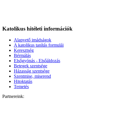
Katolikus hitéleti információk
Alapvető imádságok
A katolikus tanítás formulái
Keresztség
Bérmálás
Elsőgyónás - Elsőáldozás
Betegek szentsége
Házasság szentsége
Szentmise, miserend
Hitoktatás
Temetés
Partnereink: