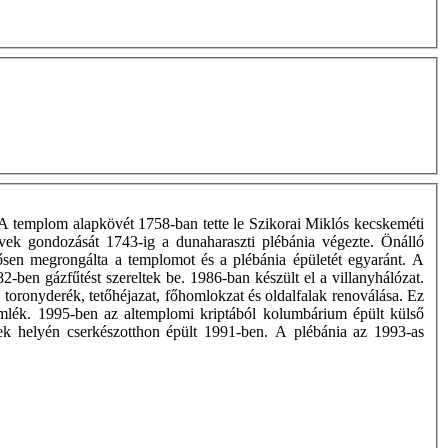
 A templom alapkövét 1758-ban tette le Szikorai Miklós kecskeméti
vek gondozását 1743-ig a dunaharaszti plébánia végezte. Önálló
erősen megrongálta a templomot és a plébánia épületét egyaránt. A
ben gázfűtést szereltek be. 1986-ban készült el a villanyhálózat.
 toronyderék, tetőhéjazat, főhomlokzat és oldalfalak renoválása. Ez
emlék. 1995-ben az altemplomi kriptából kolumbárium épült külső
égek helyén cserkészotthon épült 1991-ben. A plébánia az 1993-as