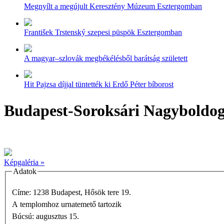
Megnyílt a megújult Keresztény Múzeum Esztergomban
František Trstenský szepesi püspök Esztergomban
A magyar–szlovák megbékélésből barátság született
Hit Pajzsa díjjal tüntették ki Erdő Péter bíborost
Budapest-Soroksári Nagyboldo
Képgaléria »
Adatok
Címe: 1238 Budapest, Hősök tere 19.
A templomhoz urnatemető tartozik
Búcsú: augusztus 15.