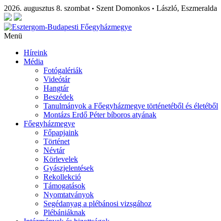
2026. augusztus 8. szombat
Szent Domonkos
László, Eszmeralda
•
•
Menü
Híreink
Média
Fotógalériák
Videótár
Hangtár
Beszédek
Tanulmányok a Főegyházmegye történetéből és életéből
Montázs Erdő Péter bíboros atyának
Főegyházmegye
Főpapjaink
Történet
Névtár
Körlevelek
Gyászjelentések
Rekollekció
Támogatások
Nyomtatványok
Segédanyag a plébánosi vizsgához
Plébániáknak