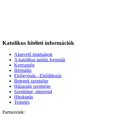
Katolikus hitéleti információk
Alapvető imádságok
A katolikus tanítás formulái
Keresztség
Bérmálás
Elsőgyónás - Elsőáldozás
Betegek szentsége
Házasság szentsége
Szentmise, miserend
Hitoktatás
Temetés
Partnereink: