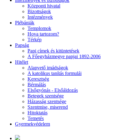
Intézmények és bizottságok
Központi hivatal
Bizottságok
Intézmények
Plébániák
Templomok
Hova tartozom?
Térkép
Papság
Papi címek és kitüntetések
A Főegyházmegye papjai 1892-2006
Hitélet
Alapvető imádságok
A katolikus tanítás formulái
Keresztség
Bérmálás
Elsőgyónás - Elsőáldozás
Betegek szentsége
Házasság szentsége
Szentmise, miserend
Hitoktatás
Temetés
Gyermekvédelem