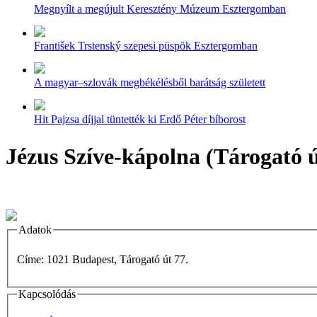
Megnyílt a megújult Keresztény Múzeum Esztergomban
František Trstenský szepesi püspök Esztergomban
A magyar–szlovák megbékélésből barátság született
Hit Pajzsa díjjal tüntették ki Erdő Péter bíborost
Jézus Szíve-kápolna (Tárogató ú
Adatok
Címe: 1021 Budapest, Tárogató út 77.
Kapcsolódás