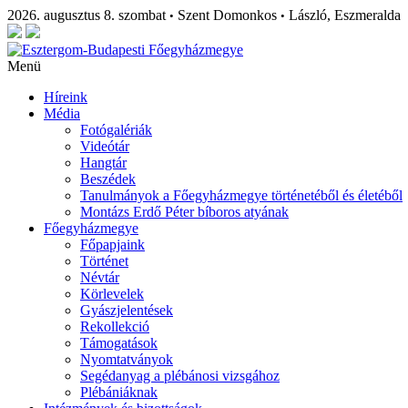
2026. augusztus 8. szombat
Szent Domonkos
László, Eszmeralda
•
•
Menü
Híreink
Média
Fotógalériák
Videótár
Hangtár
Beszédek
Tanulmányok a Főegyházmegye történetéből és életéből
Montázs Erdő Péter bíboros atyának
Főegyházmegye
Főpapjaink
Történet
Névtár
Körlevelek
Gyászjelentések
Rekollekció
Támogatások
Nyomtatványok
Segédanyag a plébánosi vizsgához
Plébániáknak