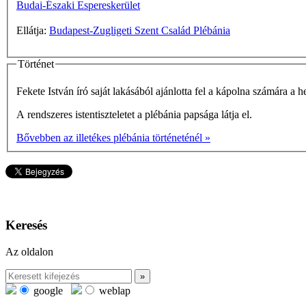
Budai-Északi Espereskerület
Ellátja:
Budapest-Zugligeti Szent Család Plébánia
Történet
Fekete István író saját lakásából ajánlotta fel a kápolna számára
A rendszeres istentiszteletet a plébánia papsága látja el.
Bővebben az illetékes plébánia történeténél »
Keresés
Az oldalon
google
weblap