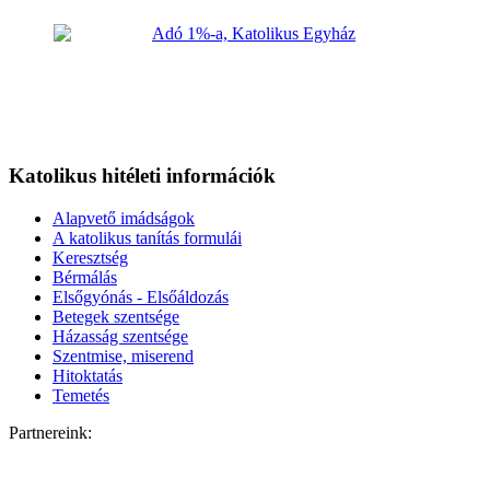
Katolikus hitéleti információk
Alapvető imádságok
A katolikus tanítás formulái
Keresztség
Bérmálás
Elsőgyónás - Elsőáldozás
Betegek szentsége
Házasság szentsége
Szentmise, miserend
Hitoktatás
Temetés
Partnereink: