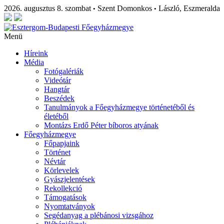
2026. augusztus 8. szombat
Szent Domonkos
László, Eszmeralda
•
•
Menü
Híreink
Média
Fotógalériák
Videótár
Hangtár
Beszédek
Tanulmányok a Főegyházmegye történetéből és
életéből
Montázs Erdő Péter bíboros atyának
Főegyházmegye
Főpapjaink
Történet
Névtár
Körlevelek
Gyászjelentések
Rekollekció
Támogatások
Nyomtatványok
Segédanyag a plébánosi vizsgához