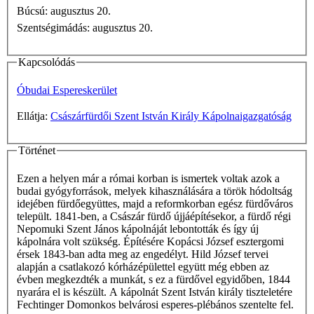
Búcsú: augusztus 20.
Szentségimádás: augusztus 20.
Kapcsolódás
Óbudai Espereskerület
Ellátja:
Császárfürdői Szent István Király Kápolnaigazgatóság
Történet
Ezen a helyen már a római korban is ismertek voltak azok a
budai gyógyforrások, melyek kihasználására a török hódoltság
idejében fürdőegyüttes, majd a reformkorban egész fürdőváros
települt. 1841-ben, a Császár fürdő újjáépítésekor, a fürdő régi
Nepomuki Szent János kápolnáját lebontották és így új
kápolnára volt szükség. Építésére Kopácsi József esztergomi
érsek 1843-ban adta meg az engedélyt. Hild József tervei
alapján a csatlakozó kórházépülettel együtt még ebben az
évben megkezdték a munkát, s ez a fürdővel egyidőben, 1844
nyarára el is készült. A kápolnát Szent István király tiszteletére
Fechtinger Domonkos belvárosi esperes-plébános szentelte fel.