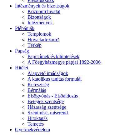
Plébániáknak
Intézmények és bizottságok
Központi hivatal
Bizottságok
Intézmények
Plébániák
Templomok
Hova tartozom?
Térkép
Papság
Papi címek és kitüntetések
A Főegyházmegye papjai 1892-2006
Hitélet
Alapvető imádságok
A katolikus tanítás formulái
Keresztség
Bérmálás
Elsőgyónás - Elsőáldozás
Betegek szentsége
Házasság szentsége
Szentmise, miserend
Hitoktatás
Temetés
Gyermekvédelem