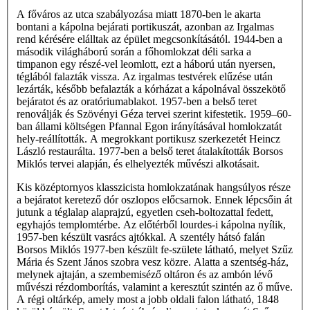
A főváros az utca szabályozása miatt 1870-ben le akarta
bontani a kápolna bejárati portikuszát, azonban az Irgalmas
rend kérésére elálltak az épület megcsonkításától. 1944-ben a
második világháború során a főhomlokzat déli sarka a
timpanon egy részé-vel leomlott, ezt a háború után nyersen,
téglából falazták vissza. Az irgalmas testvérek elűzése után
lezárták, később befalazták a kórházat a kápolnával összekötő
bejáratot és az oratóriumablakot. 1957-ben a belső teret
renoválják és Szövényi Géza tervei szerint kifestetik. 1959–60-
ban állami költségen Pfannal Egon irányításával homlokzatát
hely-reállították. A megrokkant portikusz szerkezetét Heincz
László restaurálta. 1977-ben a belső teret átalakították Borsos
Miklós tervei alapján, és elhelyezték művészi alkotásait.
Kis középtornyos klasszicista homlokzatának hangsúlyos része
a bejáratot keretező dór oszlopos előcsarnok. Ennek lépcsőin át
jutunk a téglalap alaprajzú, egyetlen cseh-boltozattal fedett,
egyhajós templomtérbe. Az előtérből lourdes-i kápolna nyílik,
1957-ben készült vasrács ajtókkal. A szentély hátsó falán
Borsos Miklós 1977-ben készült fe-születe látható, melyet Szűz
Mária és Szent János szobra vesz közre. Alatta a szentség-ház,
melynek ajtaján, a szembemiséző oltáron és az ambón lévő
művészi rézdomborítás, valamint a keresztút szintén az ő műve.
A régi oltárkép, amely most a jobb oldali falon látható, 1848