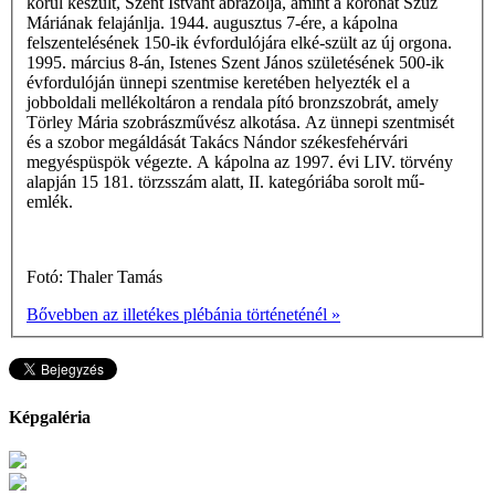
körül készült, Szent Istvánt ábrázolja, amint a koronát Szűz
Máriának felajánlja. 1944. augusztus 7-ére, a kápolna
felszentelésének 150-ik évfordulójára elké-szült az új orgona.
1995. március 8-án, Istenes Szent János születésének 500-ik
évfordulóján ünnepi szentmise keretében helyezték el a
jobboldali mellékoltáron a rendala­ pító bronzszobrát, amely
Törley Mária szob­rászművész alkotása. Az ünnepi szentmisét
és a szobor megáldását Takács Nándor székesfehérvári
megyéspüspök végezte. A kápolna az 1997. évi LIV. törvény
alapján 15 181. törzsszám alatt, II. kategóriába sorolt mű­
emlék.
Fotó: Thaler Tamás
Bővebben az illetékes plébánia történeténél »
Képgaléria