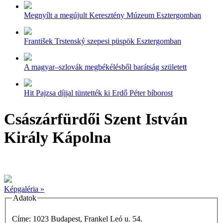
Megnyílt a megújult Keresztény Múzeum Esztergomban
František Trstenský szepesi püspök Esztergomban
A magyar–szlovák megbékélésből barátság született
Hit Pajzsa díjjal tüntették ki Erdő Péter bíborost
Császárfürdői Szent István
Király Kápolna
Képgaléria »
Adatok
Címe: 1023 Budapest, Frankel Leó u. 54.