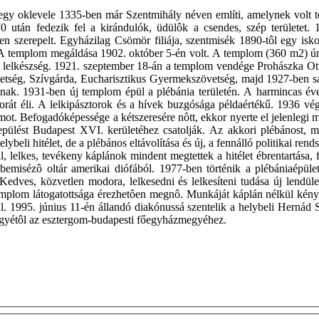
egy oklevele 1335-ben már Szentmihály néven említi, amelynek volt tem
70 után fedezik fel a kirándulók, üdülôk a csendes, szép területet
ven szerepelt. Egyházilag Csömör filiája, szentmisék 1890-tôl egy is
A templom megáldása 1902. október 5-én volt. A templom (360 m2) ún. 
ó lelkészség. 1921. szeptember 18-án a templom vendége Prohászka Ott
övetség, Szívgárda, Eucharisztikus Gyermekszövetség, majd 1927-ben sa
ynak. 1931-ben új templom épül a plébánia területén. A harmincas é
át éli. A lelkipásztorok és a hívek buzgósága példaértékű. 1936 vé
mot. Befogadóképessége a kétszeresére nôtt, ekkor nyerte el jelenlegi m
ülést Budapest XVI. kerületéhez csatolják. Az akkori plébánost, miv
elybeli hitélet, de a plébános eltávolítása és új, a fennálló politikai r
tal, lelkes, tevékeny káplánok mindent megtettek a hitélet ébrentartása
bemisézô oltár amerikai diófából. 1977-ben történik a plébániaépül
edves, közvetlen modora, lelkesedni és lelkesíteni tudása új lendüle
emplom látogatottsága érezhetôen megnô. Munkáját káplán nélkül kényt
. 1995. június 11-én állandó diakónussá szentelik a helybeli Hernád
egyétôl az esztergom-budapesti főegyházmegyéhez.