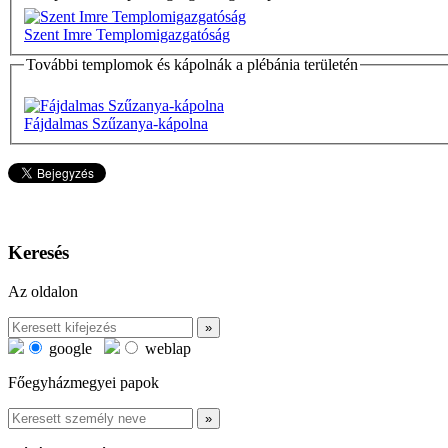
Szent Imre Templomigazgatóság
További templomok és kápolnák a plébánia területén
Fájdalmas Szűzanya-kápolna
Keresés
Az oldalon
google
weblap
Főegyházmegyei papok