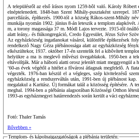
A településről az első írásos nyom 1259-bôl való. Károly Róbert 
elnéptelenedett. 1848-ban Szent Mihály-pusztaként szerepel. 18
parcellázás, építkezés. 1900-tól a község Rákos-szent-Mihály né
munkája nyomán 1902. június 8-án leteszik a templom alapkövét. 
m, a torony magassága 37 m. Módl Lajos tervezte. 1915-tôl önáll
alatt leány,- és fiúkongregáció, Credo Egyesület, Jézus Szíve Sz
Az egyházközség ingatlanokat vásárol, különféle építkezések fol
rendelkezô Nagy Géza plébánossága alatt az egyházközség fénykor
elkészültekor, 1937. október 17-én szentelik fel a kibôvített templo
helyükre a ma is meglevô művészi üvegablakok. 1950-ben a telep
eltávolítják. Már a háború alatti orosz jelenlét miatt meggyengül a h
‘60-as évek végétôl a hitélet a fôvárosi átlagnak megfelelô. A fia
végezték. 1976-ban készül el a végleges, szép kivitelezésű szem
egyházközség a rendszerváltás után, 1991-ben új plébánost kap. K
megalakul a Karitász. Új formákat talál a közösség építésére. A t
meghal. 1994-ben a plébánia alagsorában Közösségi Otthon létesül
1993-as egyházmegyei határrendezés során került a váci egyházm
Fotó: Thaler Tamás
Bővebben »
Templom- és kápolnaigazgatóságok a plébánia területén: