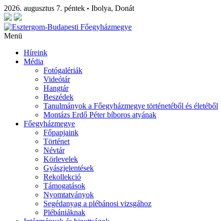
2026. augusztus 7. péntek
Ibolya, Donát
•
Menü
Híreink
Média
Fotógalériák
Videótár
Hangtár
Beszédek
Tanulmányok a Főegyházmegye történetéből és életéből
Montázs Erdő Péter bíboros atyának
Főegyházmegye
Főpapjaink
Történet
Névtár
Körlevelek
Gyászjelentések
Rekollekció
Támogatások
Nyomtatványok
Segédanyag a plébánosi vizsgához
Plébániáknak