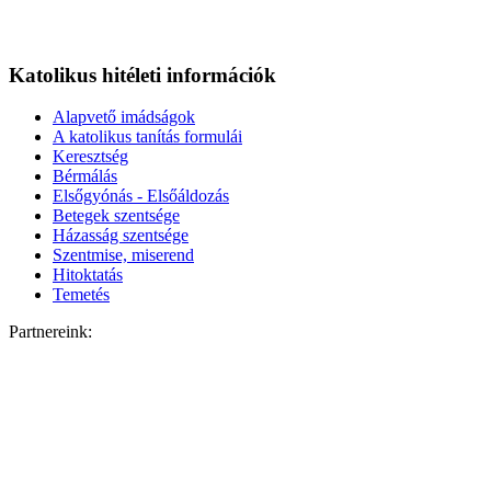
Katolikus hitéleti információk
Alapvető imádságok
A katolikus tanítás formulái
Keresztség
Bérmálás
Elsőgyónás - Elsőáldozás
Betegek szentsége
Házasság szentsége
Szentmise, miserend
Hitoktatás
Temetés
Partnereink: