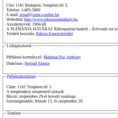
Cím: 1161 Budapest, Templom tér 3.
Telefon: 1/405-5869
E-mail:
arpad@szmi.t-online.hu
Weboldal:
http://www.rakosszentmihaly.hu
Anyakönyvek: 1904-től
A PLÉBÁNIA HATÁRAI: Rákospalotai határút – Kö
Területi beosztás:
Rákosi Espereskerület
Lelkipásztorok
Plébániai kormányzó:
Mahimai Raj Anthony
Diakónus:
Hernád Sándor
Plébániatemplom
Címe: 1161 Templom tér 3.
A templomhoz urnatemető tartozik
Búcsú: szeptember 29-ét követő vasárnap.
Szentségimádás: február 15. és szeptember 29.
Történet