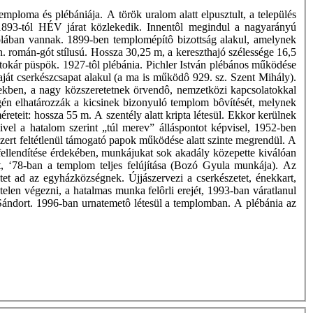
ploma és plébániája. A török uralom alatt elpusztult, a település
. 1893-tól HÉV járat közlekedik. Innentôl megindul a nagyarányú
kolában vannak. 1899-ben templomépítô bizottság alakul, amelynek
román-gót stílusú. Hossza 30,25 m, a kereszthajó szélessége 16,5
okár püspök. 1927-tôl plébánia. Pichler István plébános működése
ját cserkészcsapat alakul (a ma is működô 929. sz. Szent Mihály).
vekben, a nagy közszeretetnek örvendô, nemzetközi kapcsolatokkal
gén elhatározzák a kicsinek bizonyuló templom bôvítését, melynek
éreteit: hossza 55 m. A szentély alatt kripta létesül. Ekkor kerülnek
el a hatalom szerint „túl merev” álláspontot képvisel, 1952-ben
endszert feltétlenül támogató papok működése alatt szinte megrendül. A
, fellendítése érdekében, munkájukat sok akadály közepette kiválóan
et, ‘78-ban a templom teljes felújítása (Bozó Gyula munkája). Az
tet ad az egyházközségnek. Újjászervezi a cserkészetet, énekkart,
elen végezni, a hatalmas munka felôrli erejét, 1993-ban váratlanul
 Sándort. 1996-ban urnatemetô létesül a templomban. A plébánia az