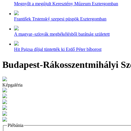
Megnyílt a megújult Keresztény Múzeum Esztergomban
František Trstenský szepesi püspök Esztergomban
A magyar–szlovák megbékélésből barátság született
Hit Pajzsa díjjal tüntették ki Erdő Péter bíborost
Budapest-Rákosszentmihályi Sz
Képgaléria
Plébánia