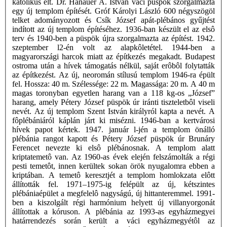
katolikus élt. Dr. Hanauer Á. István váci püspök szorgalmazta
egy új templom építését. Gróf Károlyi László 600 négyszögöl
telket adományozott és Csík József apát-plébános gyűjtést
indított az új templom építéséhez. 1936-ban készült el az elsô
terv és 1940-ben a püspök újra szorgalmazta az építést. 1942.
szeptember l2-én volt az alapkôletétel. 1944-ben a
magyarországi harcok miatt az építkezés megakadt. Budapest
ostroma után a hívek támogatás nélkül, saját erôbôl folytatták
az építkezést. Az új, neoromán stílusú templom 1946-ra épült
fel. Hossza: 40 m. Szélessége: 22 m. Magassága: 20 m. A 40 m
magas toronyban egyetlen harang van a 118 kg-os „József”
harang, amely Pétery József püspök úr iránti tiszteletbôl viseli
nevét. Az új templom Szent István királyról kapta a nevét. A
fôplébániáról káplán járt ki misézni. 1946-ban a kertvárosi
hívek papot kértek. 1947. január l-jén a templom önálló
plébánia rangot kapott és Pétery József püspök úr Brunáry
Ferencet nevezte ki elsô plébánosnak. A templom alatt
kriptatemetô van. Az 1960-as évek elején felszámolták a régi
pesti temetôt, innen kerültek sokan örök nyugalomra ebben a
kriptában. A temetô keresztjét a templom homlokzata elôtt
állították fel. 1971–1975-ig felépült az új, kétszintes
plébániaépület a megfelelô nagyságú, új hittanteremmel. 1991-
ben a kiszolgált régi harmónium helyett új villanyorgonát
állítottak a kóruson. A plébánia az 1993-as egyházmegyei
határrendezés során került a váci egyházmegyétôl az