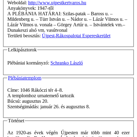
Weboldal:
http://www.ujpestkertvaros.hu
Anyakönyvek: 1947-től
A PLÉBÁNIA HATÁRAI: Szilas-patak – Baross u. –
Mildenberg u. – Türr István u. – Nádor u. – Lázár Vilmos u. –
Lázár Vilmos u. vonala – Görgey Artúr u. – Istvántelek vm.–
Dunakeszi alsó vm. vasútvonal
Területi beosztás:
Újpest-Rákospalotai Espereskerület
Lelkipásztorok
Plébániai kormányzó:
Schranko László
Plébániatemplom
Címe: 1046 Rákóczi tér 4–8.
A templomhoz urnatemető tartozik
Búcsú: augusztus 20.
Szentségimádás: január 26. és augusztus 8.
Történet
Az 1920-as évek végén Újpesten már több mint 40 ezer