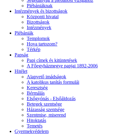
Segédanyag a plébánosi vizsgához
Plébániáknak
Intézmények és bizottságok
Központi hivatal
Bizottságok
Intézmények
Plébániák
Templomok
Hova tartozom?
Térkép
Papság
Papi címek és kitüntetések
A Főegyházmegye papjai 1892-2006
Hitélet
Alapvető imádságok
A katolikus tanítás formulái
Keresztség
Bérmálás
Elsőgyónás - Elsőáldozás
Betegek szentsége
Házasság szentsége
Szentmise, miserend
Hitoktatás
Temetés
Gyermekvédelem