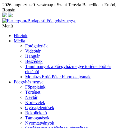
2026. augusztus 9. vasárnap
Szent Terézia Benedikta
Emőd,
•
•
Román
Menü
Híreink
Média
Fotógalériák
Videótár
Hangtár
Beszédek
Tanulmányok a Főegyházmegye történetéből és
életéből
Montázs Erdő Péter bíboros atyának
Főegyházmegye
Főpapjaink
Történet
Névtár
Körlevelek
Gyászjelentések
Rekollekció
Támogatások
Nyomtatványok