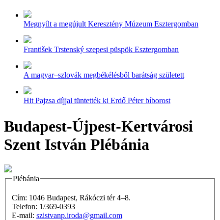
Megnyílt a megújult Keresztény Múzeum Esztergomban
František Trstenský szepesi püspök Esztergomban
A magyar–szlovák megbékélésből barátság született
Hit Pajzsa díjjal tüntették ki Erdő Péter bíborost
Budapest-Újpest-Kertvárosi
Szent István Plébánia
Plébánia
Cím: 1046 Budapest, Rákóczi tér 4–8.
Telefon: 1/369-0393
E-mail:
szistvanp.iroda@gmail.com