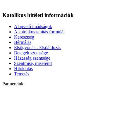
Katolikus hitéleti információk
Alapvető imádságok
A katolikus tanítás formulái
Keresztség
Bérmálás
Elsőgyónás - Elsőáldozás
Betegek szentsége
Házasság szentsége
Szentmise, miserend
Hitoktatás
Temetés
Partnereink: