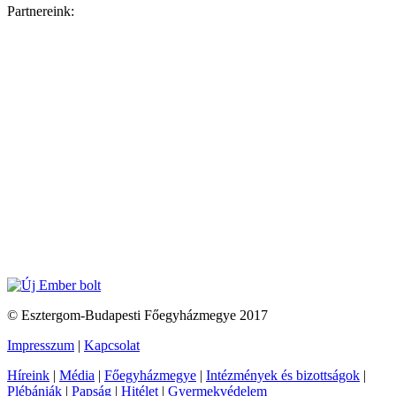
Partnereink:
© Esztergom-Budapesti Főegyházmegye 2017
Impresszum
|
Kapcsolat
Híreink
|
Média
|
Főegyházmegye
|
Intézmények és bizottságok
|
Plébániák
|
Papság
|
Hitélet
|
Gyermekvédelem