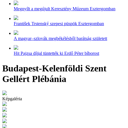
Megnyílt a megújult Keresztény Múzeum Esztergomban
František Trstenský szepesi püspök Esztergomban
A magyar–szlovák megbékélésből barátság született
Hit Pajzsa díjjal tüntették ki Erdő Péter bíborost
Budapest-Kelenföldi Szent
Gellért Plébánia
Képgaléria