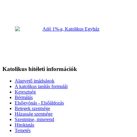
Katolikus hitéleti információk
Alapvető imádságok
A katolikus tanítás formulái
Keresztség
Bérmálás
Elsőgyónás - Elsőáldozás
Betegek szentsége
Házasság szentsége
Szentmise, miserend
Hitoktatás
Temetés