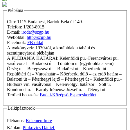
Plébánia
Cím: 1115 Budapest, Bartók Béla út 149.
Telefon: 1/203-8915
E-mail:
iroda@szgp.hu
Weboldal:
http://szgp.hu
Facebook:
FB oldal
Anyakönyvek: 1930-tól, a korábbiak a tabáni és
szentimrevárosi plébánián
A PLÉBÁNIA HATÁRAI: Kelenföldi pu.–Ferencvárosi pu.
vasútvonal – Budaörsi út – Töhötöm u. (egyik oldala sem) –
Őrség u. – Beregszász út – Budaörsi út – Kőérberki út –
Repülőtéri út – Városhatár – Kőérberki dűlő – az erdő határa –
Balatoni út – Péterhegyi lejtő – Péterhegyi út – Kelenföldi pu.–
Budaörs vm. vasútvonal – Kelenvölgyi határsor – Solt u. –
Kondorosi u. – Károly Iréneusz József u. – Tétényi út
Területi beosztás:
Budai-Középső Espereskerület
Lelkipásztorok
Plébános:
Kelemen Imre
Káplán:
Piukovics Dániel