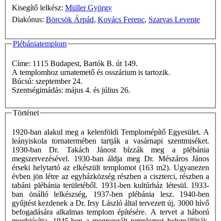
Kisegítő lelkész:
Müller György
Diakónus:
Börcsök Árpád
,
Kovács Ferenc
,
Szarvas Levente
Plébániatemplom
Címe: 1115 Budapest, Bartók B. út 149.
A templomhoz urnatemető és osszárium is tartozik.
Búcsú: szeptember 24.
Szentségimádás: május 4. és július 26.
Történet
1920-ban alakul meg a kelenföldi Templomépítő Egyesület. A
leányiskola tornatermében tartják a vasárnapi szentmiséket.
1930-ban Dr. Takách Jánost bízzák meg a plébánia
megszervezésével. 1930-ban áldja meg Dr. Mészáros János
érseki helytartó az elkészült templomot (163 m2). Ugyanezen
évben jön létre az egyházközség részben a ciszterci, részben a
tabáni plébánia területéből. 1931-ben kultúrház létesül. 1933-
ban önálló lelkészség, 1937-ben plébánia lesz. 1940-ben
gyűjtést kezdenek a Dr. Irsy László által tervezett új, 3000 hívő
befogadására alkalmas templom építésére. A tervet a háború
meghiúsítja. 1945-ben a megrongált templomot helyreállítják.