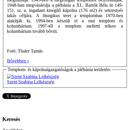
1948-ban megvásárolja a plébánia a XI., Bartók Béla út 149-
151. sz. a. ingatlant kisegítő kápolna (176 m2) és sekrestyés
lakás céljára. A liturgikus teret a templomban 1970-ben
alakítják ki. 1994-ben készült el a mai templom és
kolumbárium. 1997-től a templom melletti telken a
kolumbárium tovább bővül.
Fotó: Thaler Tamás
Bővebben »
Templom- és kápolnaigazgatóságok a plébánia területén:
Szent Szabina Lelkészség
Keresés