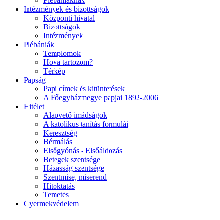
Plébániáknak
Intézmények és bizottságok
Központi hivatal
Bizottságok
Intézmények
Plébániák
Templomok
Hova tartozom?
Térkép
Papság
Papi címek és kitüntetések
A Főegyházmegye papjai 1892-2006
Hitélet
Alapvető imádságok
A katolikus tanítás formulái
Keresztség
Bérmálás
Elsőgyónás - Elsőáldozás
Betegek szentsége
Házasság szentsége
Szentmise, miserend
Hitoktatás
Temetés
Gyermekvédelem