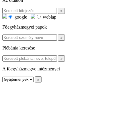
Az oldalon
google
weblap
Főegyházmegyei papok
Plébánia keresése
A főegyházmegye intézményei