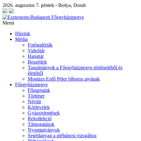
2026. augusztus 7. péntek
Ibolya, Donát
•
Menü
Híreink
Média
Fotógalériák
Videótár
Hangtár
Beszédek
Tanulmányok a Főegyházmegye történetéből és
életéből
Montázs Erdő Péter bíboros atyának
Főegyházmegye
Főpapjaink
Történet
Névtár
Körlevelek
Gyászjelentések
Rekollekció
Támogatások
Nyomtatványok
Segédanyag a plébánosi vizsgához