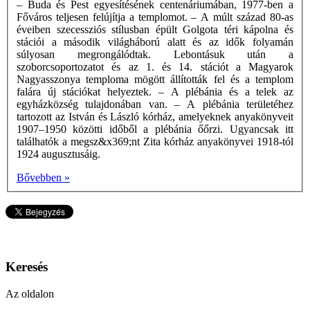
– Buda és Pest egyesítésének centenáriumában, 1977-ben a
Főváros teljesen felújítja a templomot. – A múlt század 80-as
éveiben szecessziós stílusban épült Golgota téri kápolna és
stációi a második világháború alatt és az idők folyamán
súlyosan megrongálódtak. Lebontásuk után a
szoborcsoportozatot és az 1. és 14. stációt a Magyarok
Nagyasszonya temploma mögött állították fel és a templom
falára új stációkat helyeztek. – A plébánia és a telek az
egyházközség tulajdonában van. – A plébánia területéhez
tartozott az István és László kórház, amelyeknek anyakönyveit
1907–1950 közötti időből a plébánia őőrzi. Ugyancsak itt
találhatók a megsz&x369;nt Zita kórház anyakönyvei 1918-tól
1924 augusztusáig.
Bővebben »
Keresés
Az oldalon