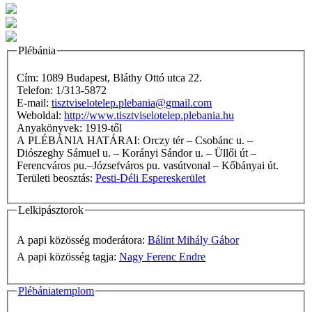
Plébánia
Cím: 1089 Budapest, Bláthy Ottó utca 22.
Telefon: 1/313-5872
E-mail:
tisztviselotelep.plebania@gmail.com
Weboldal:
http://www.tisztviselotelep.plebania.hu
Anyakönyvek: 1919-től
A PLÉBÁNIA HATÁRAI: Orczy tér – Csobánc u. –
Diószeghy Sámuel u. – Korányi Sándor u. – Üllői út –
Ferencváros pu.–Józsefváros pu. vasútvonal – Kőbányai út.
Területi beosztás:
Pesti-Déli Espereskerület
Lelkipásztorok
A papi közösség moderátora:
Bálint Mihály Gábor
A papi közösség tagja:
Nagy Ferenc Endre
Plébániatemplom