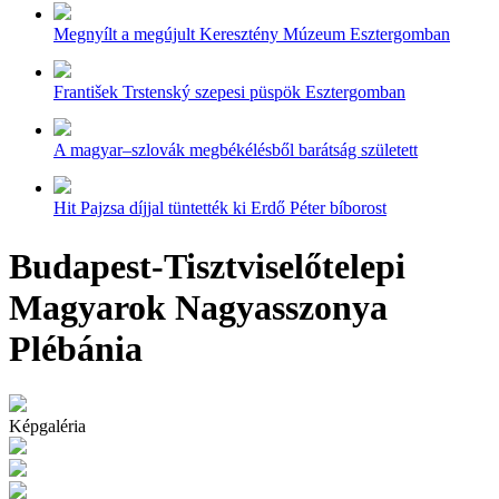
Megnyílt a megújult Keresztény Múzeum Esztergomban
František Trstenský szepesi püspök Esztergomban
A magyar–szlovák megbékélésből barátság született
Hit Pajzsa díjjal tüntették ki Erdő Péter bíborost
Budapest-Tisztviselőtelepi
Magyarok Nagyasszonya
Plébánia
Képgaléria