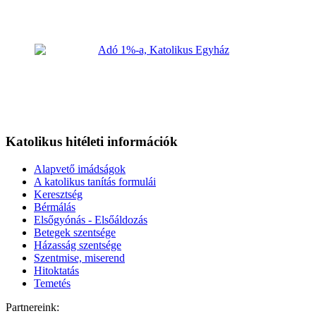
Katolikus hitéleti információk
Alapvető imádságok
A katolikus tanítás formulái
Keresztség
Bérmálás
Elsőgyónás - Elsőáldozás
Betegek szentsége
Házasság szentsége
Szentmise, miserend
Hitoktatás
Temetés
Partnereink: