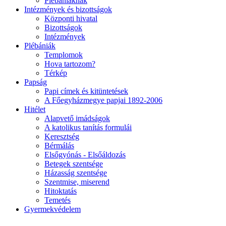
Plébániáknak
Intézmények és bizottságok
Központi hivatal
Bizottságok
Intézmények
Plébániák
Templomok
Hova tartozom?
Térkép
Papság
Papi címek és kitüntetések
A Főegyházmegye papjai 1892-2006
Hitélet
Alapvető imádságok
A katolikus tanítás formulái
Keresztség
Bérmálás
Elsőgyónás - Elsőáldozás
Betegek szentsége
Házasság szentsége
Szentmise, miserend
Hitoktatás
Temetés
Gyermekvédelem