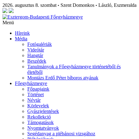
2026. augusztus 8. szombat
Szent Domonkos
László, Eszmeralda
•
•
Menü
Híreink
Média
Fotógalériák
Videótár
Hangtár
Beszédek
Tanulmányok a Főegyházmegye történetéből és
életéből
Montázs Erdő Péter bíboros atyának
Főegyházmegye
Főpapjaink
Történet
Névtár
Körlevelek
Gyászjelentések
Rekollekció
Támogatások
Nyomtatványok
Segédanyag a plébánosi vizsgához