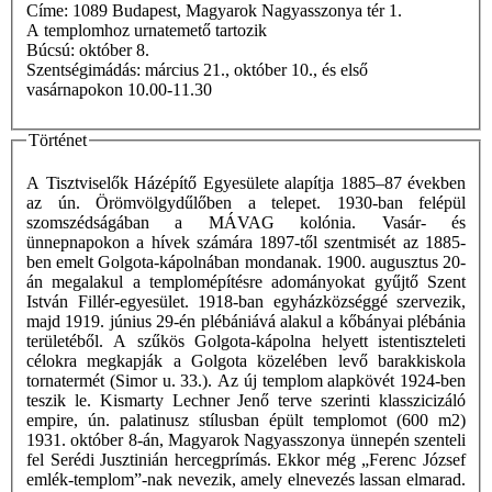
Címe: 1089 Budapest, Magyarok Nagyasszonya tér 1.
A templomhoz urnatemető tartozik
Búcsú: október 8.
Szentségimádás: március 21., október 10., és első
vasárnapokon 10.00-11.30
Történet
A Tisztviselők Házépítő Egyesülete alapítja 1885–87 években
az ún. Örömvölgydűlőben a telepet. 1930-ban felépül
szomszédságában a MÁVAG kolónia. Vasár- és
ünnepnapokon a hívek számára 1897-től szentmisét az 1885-
ben emelt Golgota-kápolnában mondanak. 1900. augusztus 20-
án megalakul a templomépítésre adományokat gyűjtő Szent
István Fillér-egyesület. 1918-ban egyházközséggé szervezik,
majd 1919. június 29-én plébániává alakul a kőbányai plébánia
területéből. A szűkös Golgota-kápolna helyett istentiszteleti
célokra megkapják a Golgota közelében levő barakkiskola
tornatermét (Simor u. 33.). Az új templom alapkövét 1924-ben
teszik le. Kismarty Lechner Jenő terve szerinti klasszicizáló
empire, ún. palatinusz stílusban épült templomot (600 m2)
1931. október 8-án, Magyarok Nagyasszonya ünnepén szenteli
fel Serédi Jusztinián hercegprímás. Ekkor még „Ferenc József
emlék-templom”-nak nevezik, amely elnevezés lassan elmarad.