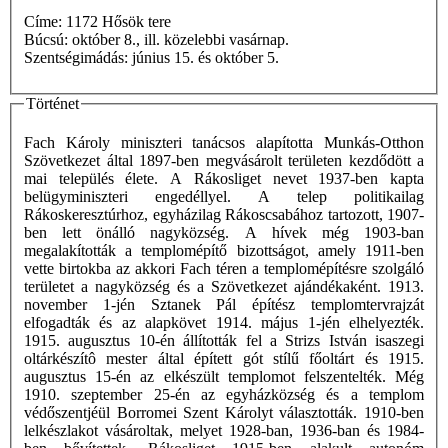
Címe: 1172 Hősök tere
Búcsú: október 8., ill. közelebbi vasárnap.
Szentségimádás: június 15. és október 5.
Történet
Fach Károly miniszteri tanácsos alapította Munkás-Otthon
Szövetkezet által 1897-ben megvásárolt területen kezdődött a
mai település élete. A Rákosliget nevet 1937-ben kapta
belügyminiszteri engedéllyel. A telep politikailag
Rákoskeresztúrhoz, egyházilag Rákoscsabához tartozott, 1907-
ben lett önálló nagyközség. A hívek még 1903-ban
megalakították a templomépítő bizottságot, amely 1911-ben
vette birtokba az akkori Fach téren a templomépítésre szolgáló
területet a nagyközség és a Szövetkezet ajándékaként. 1913.
november 1-jén Sztanek Pál építész templomtervrajzát
elfogadták és az alapkövet 1914. május 1-jén elhelyezték.
1915. augusztus 10-én állították fel a Strizs István isaszegi
oltárkészítô mester által épített gót stílű főoltárt és 1915.
augusztus 15-én az elkészült templomot felszentelték. Még
1910. szeptember 25-én az egyházközség és a templom
védőszentjéül Borromei Szent Károlyt választották. 1910-ben
lelkészlakot vásároltak, melyet 1928-ban, 1936-ban és 1984-