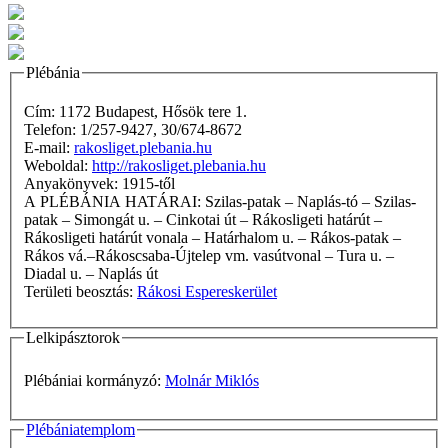
Plébánia
Cím: 1172 Budapest, Hősök tere 1.
Telefon: 1/257-9427, 30/674-8672
E-mail:
rakosliget.plebania.hu
Weboldal:
http://rakosliget.plebania.hu
Anyakönyvek: 1915-től
A PLÉBÁNIA HATÁRAI: Szilas-patak – Naplás-tó – Szilas-
patak – Simongát u. – Cinkotai út – Rákosligeti határút –
Rákosligeti határút vonala – Határhalom u. – Rákos-patak –
Rákos vá.–Rákoscsaba-Újtelep vm. vasútvonal – Tura u. –
Diadal u. – Naplás út
Területi beosztás:
Rákosi Espereskerület
Lelkipásztorok
Plébániai kormányzó:
Molnár Miklós
Plébániatemplom