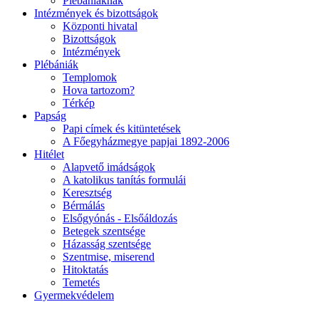
Plébániáknak
Intézmények és bizottságok
Központi hivatal
Bizottságok
Intézmények
Plébániák
Templomok
Hova tartozom?
Térkép
Papság
Papi címek és kitüntetések
A Főegyházmegye papjai 1892-2006
Hitélet
Alapvető imádságok
A katolikus tanítás formulái
Keresztség
Bérmálás
Elsőgyónás - Elsőáldozás
Betegek szentsége
Házasság szentsége
Szentmise, miserend
Hitoktatás
Temetés
Gyermekvédelem