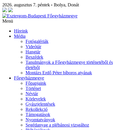
2026. augusztus 7. péntek
Ibolya, Donát
•
Menü
Híreink
Média
Fotógalériák
Videótár
Hangtár
Beszédek
Tanulmányok a Főegyházmegye történetéből és
életéből
Montázs Erdő Péter bíboros atyának
Főegyházmegye
Főpapjaink
Történet
Névtár
Körlevelek
Gyászjelentések
Rekollekció
Támogatások
Nyomtatványok
Segédanyag a plébánosi vizsgához