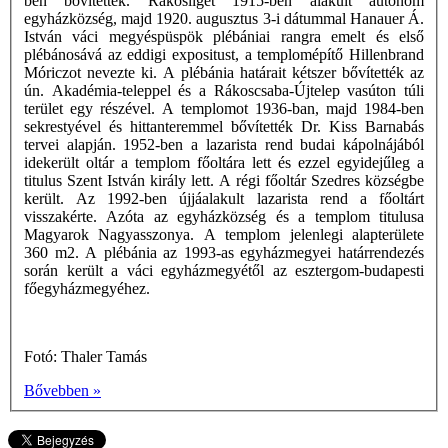
ben bővítettek. Rákosliget 1915-ben alakult autonóm
egyházközség, majd 1920. augusztus 3-i dátummal Hanauer Á.
István váci megyéspüspök plébániai rangra emelt és első
plébánosává az eddigi expositust, a templomépítő Hillenbrand
Móriczot nevezte ki. A plébánia határait kétszer bővítették az
ún. Akadémia-teleppel és a Rákoscsaba-Újtelep vasúton túli
terület egy részével. A templomot 1936-ban, majd 1984-ben
sekrestyével és hittanteremmel bővítették Dr. Kiss Barnabás
tervei alapján. 1952-ben a lazarista rend budai kápolnájából
idekerült oltár a templom főoltára lett és ezzel egyidejűleg a
titulus Szent István király lett. A régi főoltár Szedres községbe
került. Az 1992-ben újjáalakult lazarista rend a főoltárt
visszakérte. Azóta az egyházközség és a templom titulusa
Magyarok Nagyasszonya. A templom jelenlegi alapterülete
360 m2. A plébánia az 1993-as egyházmegyei határrendezés
során került a váci egyházmegyétől az esztergom-budapesti
főegyházmegyéhez.
Fotó: Thaler Tamás
Bővebben »