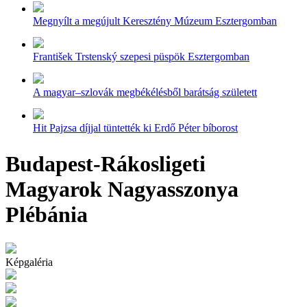
Megnyílt a megújult Keresztény Múzeum Esztergomban
František Trstenský szepesi püspök Esztergomban
A magyar–szlovák megbékélésből barátság született
Hit Pajzsa díjjal tüntették ki Erdő Péter bíborost
Budapest-Rákosligeti
Magyarok Nagyasszonya
Plébánia
Képgaléria