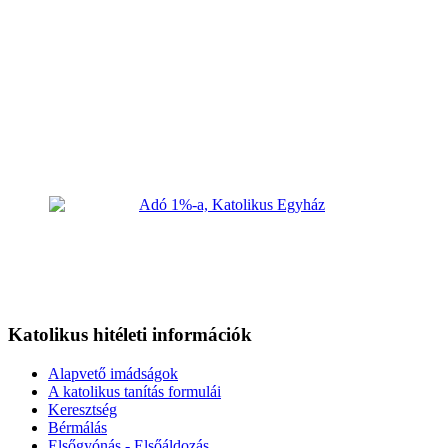
Katolikus hitéleti információk
Alapvető imádságok
A katolikus tanítás formulái
Keresztség
Bérmálás
Elsőgyónás - Elsőáldozás