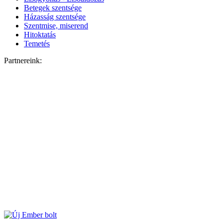
Betegek szentsége
Házasság szentsége
Szentmise, miserend
Hitoktatás
Temetés
Partnereink: