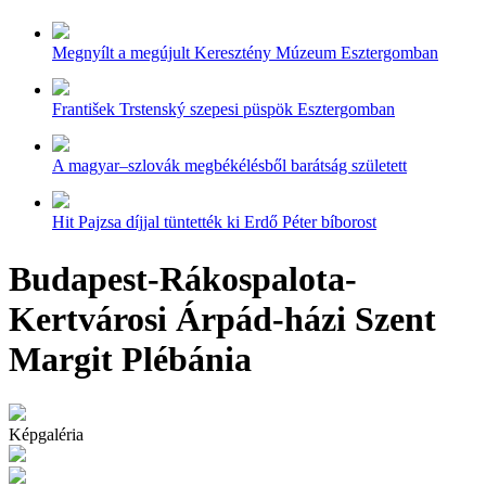
Megnyílt a megújult Keresztény Múzeum Esztergomban
František Trstenský szepesi püspök Esztergomban
A magyar–szlovák megbékélésből barátság született
Hit Pajzsa díjjal tüntették ki Erdő Péter bíborost
Budapest-Rákospalota-
Kertvárosi Árpád-házi Szent
Margit Plébánia
Képgaléria