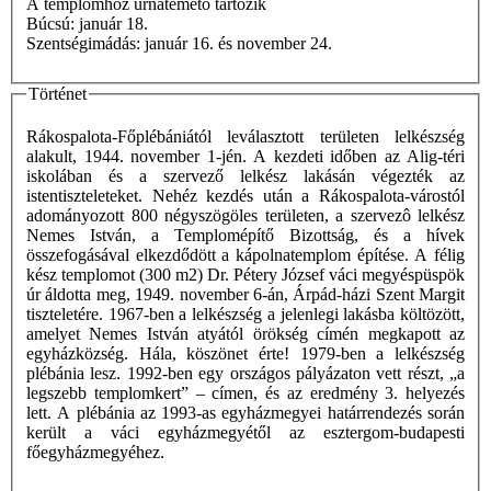
A templomhoz urnatemető tartozik
Búcsú: január 18.
Szentségimádás: január 16. és november 24.
Történet
Rákospalota-Főplébániától leválasztott területen lelkészség
alakult, 1944. november 1-jén. A kezdeti időben az Alig-téri
iskolában és a szervező lelkész lakásán végezték az
istentiszteleteket. Nehéz kezdés után a Rákospalota-várostól
adományozott 800 négyszögöles területen, a szervezô lelkész
Nemes István, a Templomépítő Bizottság, és a hívek
összefogásával elkezdődött a kápolnatemplom építése. A félig
kész templomot (300 m2) Dr. Pétery József váci megyéspüspök
úr áldotta meg, 1949. november 6-án, Árpád-házi Szent Margit
tiszteletére. 1967-ben a lelkészség a jelenlegi lakásba költözött,
amelyet Nemes István atyától örökség címén megkapott az
egyházközség. Hála, köszönet érte! 1979-ben a lelkészség
plébánia lesz. 1992-ben egy országos pályázaton vett részt, „a
legszebb templomkert” – címen, és az eredmény 3. helyezés
lett. A plébánia az 1993-as egyházmegyei határrendezés során
került a váci egyházmegyétől az esztergom-budapesti
főegyházmegyéhez.