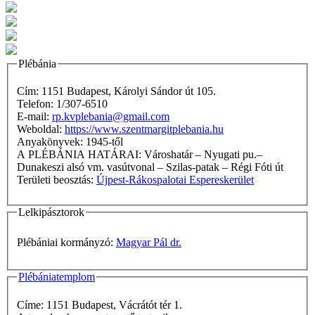
Plébánia
Cím: 1151 Budapest, Károlyi Sándor út 105.
Telefon: 1/307-6510
E-mail:
rp.kvplebania@gmail.com
Weboldal:
https://www.szentmargitplebania.hu
Anyakönyvek: 1945-től
A PLÉBÁNIA HATÁRAI: Városhatár – Nyugati pu.–
Dunakeszi alsó vm. vasútvonal – Szilas-patak – Régi Fóti út
Területi beosztás:
Újpest-Rákospalotai Espereskerület
Lelkipásztorok
Plébániai kormányzó:
Magyar Pál dr.
Plébániatemplom
Címe: 1151 Budapest, Vácrátót tér 1.