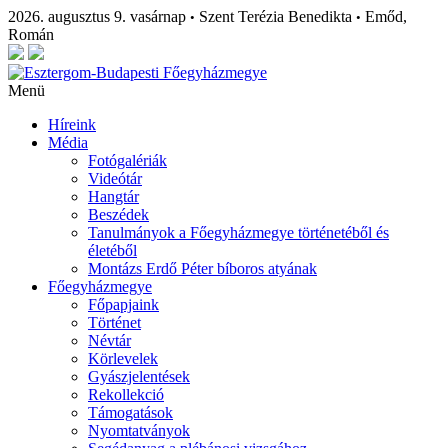
2026. augusztus 9. vasárnap
Szent Terézia Benedikta
Emőd,
•
•
Román
Menü
Híreink
Média
Fotógalériák
Videótár
Hangtár
Beszédek
Tanulmányok a Főegyházmegye történetéből és
életéből
Montázs Erdő Péter bíboros atyának
Főegyházmegye
Főpapjaink
Történet
Névtár
Körlevelek
Gyászjelentések
Rekollekció
Támogatások
Nyomtatványok