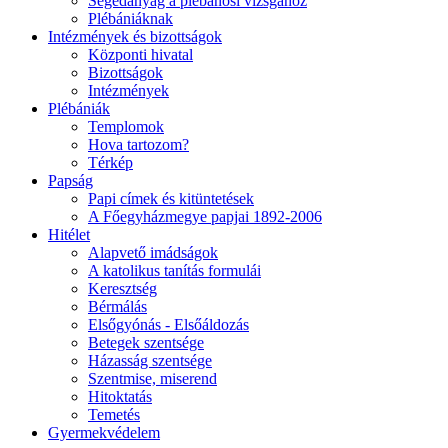
Segédanyag a plébánosi vizsgához
Plébániáknak
Intézmények és bizottságok
Központi hivatal
Bizottságok
Intézmények
Plébániák
Templomok
Hova tartozom?
Térkép
Papság
Papi címek és kitüntetések
A Főegyházmegye papjai 1892-2006
Hitélet
Alapvető imádságok
A katolikus tanítás formulái
Keresztség
Bérmálás
Elsőgyónás - Elsőáldozás
Betegek szentsége
Házasság szentsége
Szentmise, miserend
Hitoktatás
Temetés
Gyermekvédelem