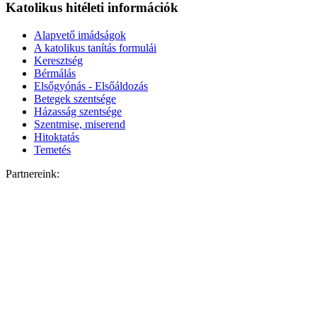
Katolikus hitéleti információk
Alapvető imádságok
A katolikus tanítás formulái
Keresztség
Bérmálás
Elsőgyónás - Elsőáldozás
Betegek szentsége
Házasság szentsége
Szentmise, miserend
Hitoktatás
Temetés
Partnereink: