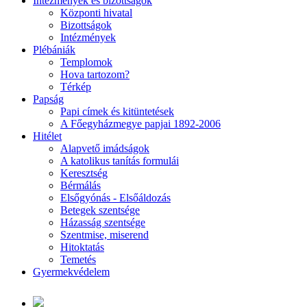
Intézmények és bizottságok
Központi hivatal
Bizottságok
Intézmények
Plébániák
Templomok
Hova tartozom?
Térkép
Papság
Papi címek és kitüntetések
A Főegyházmegye papjai 1892-2006
Hitélet
Alapvető imádságok
A katolikus tanítás formulái
Keresztség
Bérmálás
Elsőgyónás - Elsőáldozás
Betegek szentsége
Házasság szentsége
Szentmise, miserend
Hitoktatás
Temetés
Gyermekvédelem