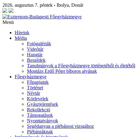
2026. augusztus 7. péntek
Ibolya, Donát
•
Menü
Híreink
Média
Fotógalériák
Videótár
Hangtár
Beszédek
Tanulmányok a Főegyházmegye történetéből és életéből
Montázs Erdő Péter bíboros atyának
Főegyházmegye
Főpapjaink
Történet
Névtár
Körlevelek
Gyászjelentések
Rekollekció
Támogatások
Nyomtatványok
Segédanyag a plébánosi vizsgához
Plébániáknak