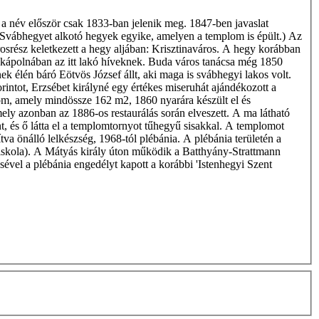
 a név először csak 1833-ban jelenik meg. 1847-ben javaslat
 a Svábhegyet alkotó hegyek egyike, amelyen a templom is épült.) Az
osrész keletkezett a hegy aljában: Krisztinaváros. A hegy korábban
ú fakápolnában az itt lakó híveknek. Buda város tanácsa még 1850
k élén báró Eötvös József állt, aki maga is svábhegyi lakos volt.
rintot, Erzsébet királyné egy értékes miseruhát ajándékozott a
lom, amely mindössze 162 m2, 1860 nyarára készült el és
mely azonban az 1886-os restaurálás során elveszett. A ma látható
int, és ő látta el a templomtornyot tűhegyű sisakkal. A templomot
tva önálló lelkészség, 1968-tól plébánia. A plébánia területén a
Főiskola). A Mátyás király úton működik a Batthyány-Strattmann
vel a plébánia engedélyt kapott a korábbi 'Istenhegyi Szent