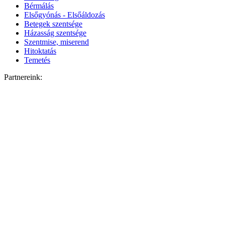
Bérmálás
Elsőgyónás - Elsőáldozás
Betegek szentsége
Házasság szentsége
Szentmise, miserend
Hitoktatás
Temetés
Partnereink: