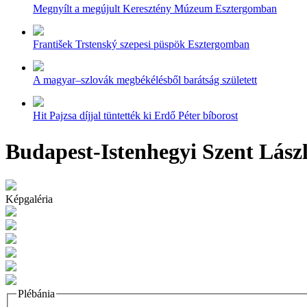
Megnyílt a megújult Keresztény Múzeum Esztergomban
František Trstenský szepesi püspök Esztergomban
A magyar–szlovák megbékélésből barátság született
Hit Pajzsa díjjal tüntették ki Erdő Péter bíborost
Budapest-Istenhegyi Szent Lász
Képgaléria
Plébánia