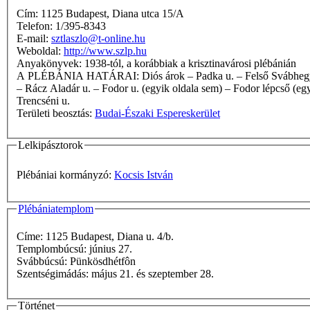
Cím: 1125 Budapest, Diana utca 15/A
Telefon: 1/395-8343
E-mail:
sztlaszlo@t-online.hu
Weboldal:
http://www.szlp.hu
Anyakönyvek: 1938-tól, a korábbiak a krisztinavárosi plébánián
A PLÉBÁNIA HATÁRAI: Diós árok – Padka u. – Felső Svábhegyi u. – Galgóczy u. – Kútvölgyi út – Csillagvölgyi u. – TVT határa – Eötvös út – Hegyhát út – Csíz u. – Hegyhát út – János Zsigmond u.
– Rácz Aladár u. – Fodor u. (egyik oldala sem) – Fodor lépcső (eg
Trencséni u.
Területi beosztás:
Budai-Északi Espereskerület
Lelkipásztorok
Plébániai kormányzó:
Kocsis István
Plébániatemplom
Címe: 1125 Budapest, Diana u. 4/b.
Templombúcsú: június 27.
Svábbúcsú: Pünkösdhétfôn
Szentségimádás: május 21. és szeptember 28.
Történet