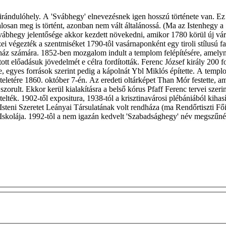
irándulóhely. A 'Svábhegy' elnevezésnek igen hosszú története van. Ez
talosan meg is történt, azonban nem vált általánossá. (Ma az Istenhegy
Svábhegy jelentősége akkor kezdett növekedni, amikor 1780 körül új vár
készei végezték a szentmiséket 1790-tôl vasárnaponként egy tiroli stílus
aház számára. 1852-ben mozgalom indult a templom felépítésére, amelyne
tt előadásuk jövedelmét e célra fordították. Ferenc József király 200 fo
, egyes források szerint pedig a kápolnát Ybl Miklós építette. A temp
zteletére 1860. október 7-én. Az eredeti oltárképet Than Mór festette, a
zorult. Ekkor kerül kialakításra a belső kórus Pfaff Ferenc tervei szer
lték. 1902-től expositura, 1938-tól a krisztinavárosi plébániából kihasí
z Isteni Szeretet Leányai Társulatának volt rendháza (ma Rendőrtiszti 
kolája. 1992-tôl a nem igazán kedvelt 'Szabadsághegy' név megszűnésé