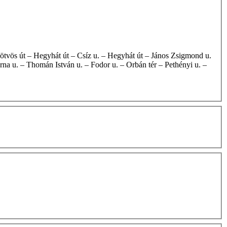
rna u. – Thomán István u. – Fodor u. – Orbán tér – Pethényi u. –