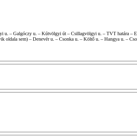
yik oldala sem) – Denevér u. – Csonka u. – Költő u. – Hangya u. – Cso