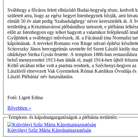
Svábhegy a főváros felett elhúzódó Budai-hegység része, kedvelt k
született arra, hogy az egész hegyet Istenhegynek hívják, ami hiva
elmúlt 50 év alatt pedig 'Szabadsághegy' névre keresztelték át. A 
területileg a Krisztinavárosi plébániához tartozott, e plébánia lel
előtt az Istenhegyen egy telket hagyott a valamikor felépítendő im
Gyűjtöttek a svábhegyi művészek, ill. a Fácánnál (ma Normafa) tarto
kápolnának. A terveket Romano von Ringe udvari építész készítette
Scitovszky János hercegprímás szentelte fel Szent László király tis
oltárképet Stetka Gyula festette. A templom 1886-ban restaurálásra s
belső mennyezettel 1913-ban látták el, majd 1914-ben újból felszente
Költő utcában telke volt a piarista rendnek, a Széchenyi-hegyen a
Lászlóról elnevezett Vak Gyermekek Római Katolikus Óvodája és Is
László Plébánia' név használatára.
Fotó: Ligeti Edina
Bővebben »
Templom- és kápolnaigazgatóságok a plébánia területén:
Kútvölgyi Szûz Mária Kápolnaigazgatóság