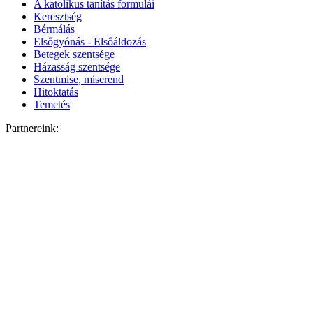
A katolikus tanítás formulái
Keresztség
Bérmálás
Elsőgyónás - Elsőáldozás
Betegek szentsége
Házasság szentsége
Szentmise, miserend
Hitoktatás
Temetés
Partnereink: