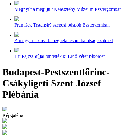
Megnyílt a megújult Keresztény Múzeum Esztergomban
František Trstenský szepesi püspök Esztergomban
A magyar–szlovák megbékélésből barátság született
Hit Pajzsa díjjal tüntették ki Erdő Péter bíborost
Budapest-Pestszentlőrinc-
Csákyligeti Szent József
Plébánia
Képgaléria