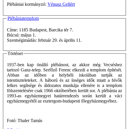
Plébániai kormányzó:
Vénusz Gellért
Plébániatemplom
Címe: 1185 Budapest, Barcika tér 7.
Búcsú: május 1.
Szentségimádás: február 29. és április 11.
Történet
1937-ben kap önálló plébánost, az akkor még Vecséshez
tartozó Ganz-telep. Serfőző Ferenc elkezdi a templom építését.
Abban az időben a helybéli iskolában tartják az
istentiszteleteket. A háború és az ínséges idők miatt a hívők
lelkes segítsége és áldozatos munkája ellenére is a templom
fölszentelésére csak 1966 októberében került sor. A plébánia az
1993-as egyházmegyei határrendezés során került a váci
egyházmegyétől az esztergom-budapesti főegyházmegyéhez.
Fotó: Thaler Tamás