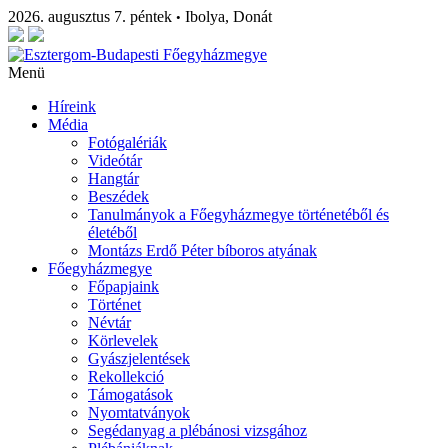
2026. augusztus 7. péntek
Ibolya, Donát
•
Menü
Híreink
Média
Fotógalériák
Videótár
Hangtár
Beszédek
Tanulmányok a Főegyházmegye történetéből és
életéből
Montázs Erdő Péter bíboros atyának
Főegyházmegye
Főpapjaink
Történet
Névtár
Körlevelek
Gyászjelentések
Rekollekció
Támogatások
Nyomtatványok
Segédanyag a plébánosi vizsgához