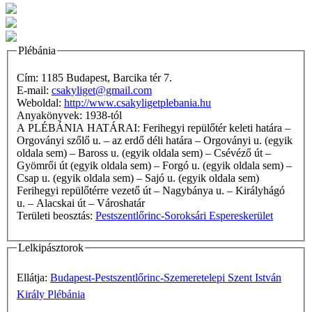
Plébánia
Cím: 1185 Budapest, Barcika tér 7.
E-mail:
csakyliget@gmail.com
Weboldal:
http://www.csakyligetplebania.hu
Anyakönyvek: 1938-tól
A PLÉBÁNIA HATÁRAI: Ferihegyi repülőtér keleti határa –
Orgoványi szőlő u. – az erdő déli határa – Orgoványi u. (egyik
oldala sem) – Baross u. (egyik oldala sem) – Csévéző út –
Gyömrői út (egyik oldala sem) – Forgó u. (egyik oldala sem) –
Csap u. (egyik oldala sem) – Sajó u. (egyik oldala sem)
Ferihegyi repülőtérre vezető út – Nagybánya u. – Királyhágó
u. – Alacskai út – Városhatár
Területi beosztás:
Pestszentlőrinc-Soroksári Espereskerület
Lelkipásztorok
Ellátja:
Budapest-Pestszentlőrinc-Szemeretelepi Szent István
Király Plébánia