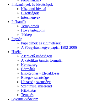
Plébániáknak
Intézmények és bizottságok
Központi hivatal
Bizottságok
Intézmények
Plébániák
Templomok
Hova tartozom?
Térkép
Papság
Papi címek és kitüntetések
A Főegyházmegye papjai 1892-2006
Hitélet
Alapvető imádságok
A katolikus tanítás formulái
Keresztség
Bérmálás
Elsőgyónás - Elsőáldozás
Betegek szentsége
Házasság szentsége
Szentmise, miserend
Hitoktatás
Temetés
Gyermekvédelem