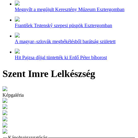
Megnyílt a megújult Keresztény Múzeum Esztergomban
František Trstenský szepesi püspök Esztergomban
A magyar–szlovák megbékélésből barátság született
Hit Pajzsa díjjal tüntették ki Erdő Péter bíborost
Szent Imre Lelkészség
Képgaléria
Kápolnaigazgatóság