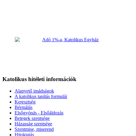
Katolikus hitéleti információk
Alapvető imádságok
A katolikus tanítás formulái
Keresztség
Bérmálás
Elsőgyónás - Elsőáldozás
Betegek szentsége
Házasság szentsége
Szentmise, miserend
Hitoktatás