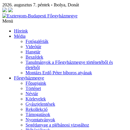
2026. augusztus 7. péntek
Ibolya, Donát
•
Menü
Híreink
Média
Fotógalériák
Videótár
Hangtár
Beszédek
Tanulmányok a Főegyházmegye történetéből és
életéből
Montázs Erdő Péter bíboros atyának
Főegyházmegye
Főpapjaink
Történet
Névtár
Körlevelek
Gyászjelentések
Rekollekció
Támogatások
Nyomtatványok
Segédanyag a plébánosi vizsgához