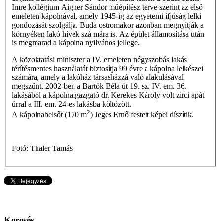
Imre kollégium Aigner Sándor műépítész terve szerint az első
emeleten kápolnával, amely 1945-ig az egyetemi ifjúság lelki
gondozását szolgálja. Buda ostromakor azonban megnyitják a
környéken lakó hívek szá­ mára is. Az épület államosítása után
is megmarad a kápolna nyilvános jellege.
A közoktatási miniszter a IV. emeleten négyszobás lakás
térítésmentes használatát biztosítja 99 évre a kápolna lelkészei
számára, amely a lakóház társasházzá való alakulásával
megszűnt. 2002-ben a Bartók Béla út 19. sz. IV. em. 36.
lakásából a kápolnaigazgató dr. Kerekes Károly volt zirci apát
úrral a III. em. 24-es lakásba költözött.
2
A kápolnabelsőt (170 m
) Jeges Ernő festett képei díszítik.
Fotó: Thaler Tamás
Keresés