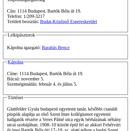
Cím: 1114 Budapest, Bartók Béla út 19.
Telefon: 1/209-3217
Területi beosztás:
Budai-Középső Espereskerület
Lelkipásztorok
Kápolna igazgató:
Barabás Bence
Kápolna
Címe: 1114 Budapest, Bartók Béla út 19.
Búcsú: november 5.
Szentségimádás: február 4. és július 5.
Történet
Glattfelder Gyula budapesti egyetemi tanár, későbbi csanádi
püspök alapítja az első Szent Imre kollégiumot egyetemi
hallgatók részére a Veres Pálné utca egyik bérházának néhány
utcai szobájában. 1908–10 között épül fel az akkori Fehérvári
út (mai Bartók Béla út) 17–19. sz. alatti telken a budai Szent