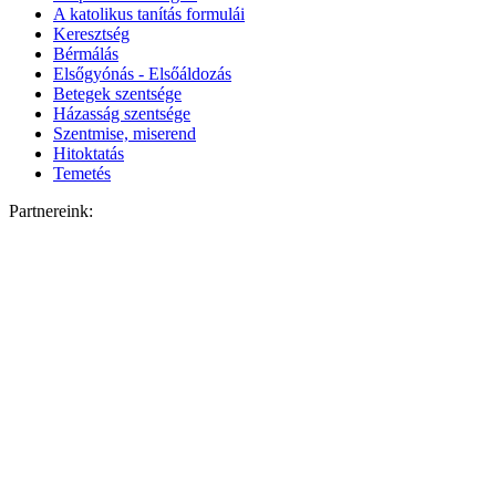
A katolikus tanítás formulái
Keresztség
Bérmálás
Elsőgyónás - Elsőáldozás
Betegek szentsége
Házasság szentsége
Szentmise, miserend
Hitoktatás
Temetés
Partnereink: