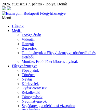
2026. augusztus 7. péntek
Ibolya, Donát
•
Menü
Híreink
Média
Fotógalériák
Videótár
Hangtár
Beszédek
Tanulmányok a Főegyházmegye történetéből és
életéből
Montázs Erdő Péter bíboros atyának
Főegyházmegye
Főpapjaink
Történet
Névtár
Körlevelek
Gyászjelentések
Rekollekció
Támogatások
Nyomtatványok
Segédanyag a plébánosi vizsgához