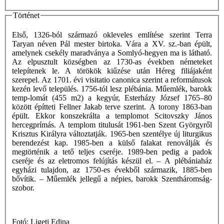
Történet
Első, 1326-ból származó okleveles említése szerint Terra
Taryan néven Pál mester birtoka. Vára a XV. sz.-ban épült,
amelynek csekély maradványa a Somlyó-hegyen ma is látható.
Az elpusztult községben az 1730-as években németeket
telepítenek le. A törökök kiűzése után Héreg filiájaként
szerepel. Az 1701. évi visitatio canonica szerint a reformátusok
kezén levő település. 1756-tól lesz plébánia. Műemlék, barokk
temp-lomát (455 m2) a kegyúr, Esterházy József 1765–80
között építteti Fellner Jakab terve szerint. A torony 1863-ban
épült. Ekkor konszekrálta a templomot Scitovszky János
hercegprímás. A templom titulusát 1961-ben Szent Györgyről
Krisztus Királyra változtatják. 1965-ben szentélye új liturgikus
berendezést kap. 1985-ben a külső falakat renoválják és
megtörténik a tető teljes cseréje. 1989-ben pedig a padok
cseréje és az eletromos felújítás készül el. – A plébániaház
egyházi tulajdon, az 1750-es évekből származik, 1885-ben
bővítik. – Műemlék jellegű a népies, barokk Szentháromság-
szobor.
Fotó: Ligeti Edina