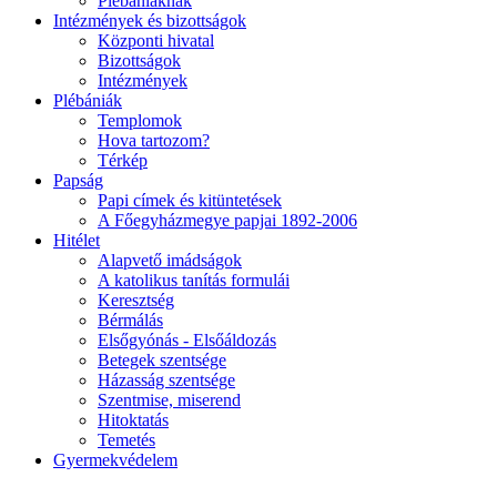
Plébániáknak
Intézmények és bizottságok
Központi hivatal
Bizottságok
Intézmények
Plébániák
Templomok
Hova tartozom?
Térkép
Papság
Papi címek és kitüntetések
A Főegyházmegye papjai 1892-2006
Hitélet
Alapvető imádságok
A katolikus tanítás formulái
Keresztség
Bérmálás
Elsőgyónás - Elsőáldozás
Betegek szentsége
Házasság szentsége
Szentmise, miserend
Hitoktatás
Temetés
Gyermekvédelem