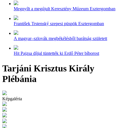
Megnyílt a megújult Keresztény Múzeum Esztergomban
František Trstenský szepesi püspök Esztergomban
A magyar–szlovák megbékélésből barátság született
Hit Pajzsa díjjal tüntették ki Erdő Péter bíborost
Tarjáni Krisztus Király
Plébánia
Képgaléria