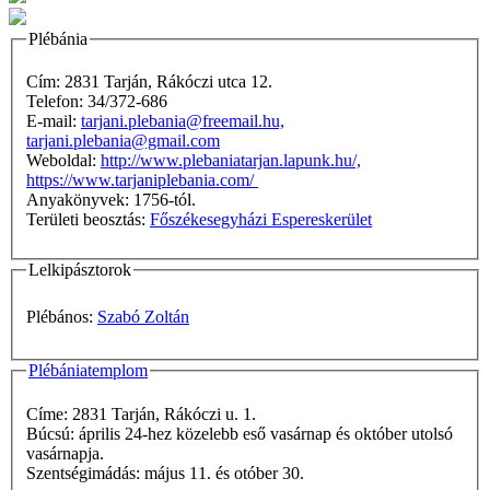
Plébánia
Cím: 2831 Tarján, Rákóczi utca 12.
Telefon: 34/372-686
E-mail:
tarjani.plebania@freemail.hu,
tarjani.plebania@gmail.com
Weboldal:
http://www.plebaniatarjan.lapunk.hu/,
https://www.tarjaniplebania.com/
Anyakönyvek: 1756-tól.
Területi beosztás:
Főszékesegyházi Espereskerület
Lelkipásztorok
Plébános:
Szabó Zoltán
Plébániatemplom
Címe: 2831 Tarján, Rákóczi u. 1.
Búcsú: április 24-hez közelebb eső vasárnap és október utolsó
vasárnapja.
Szentségimádás: május 11. és otóber 30.