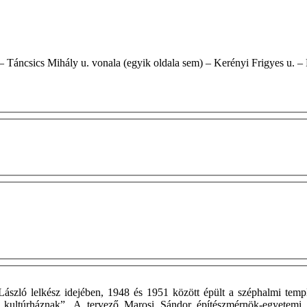
ászló lelkész idejében, 1948 és 1951 között épült a széphalmi te
 kultúrháznak”. A tervező Marosi Sándor építészmérnök-egyetemi 