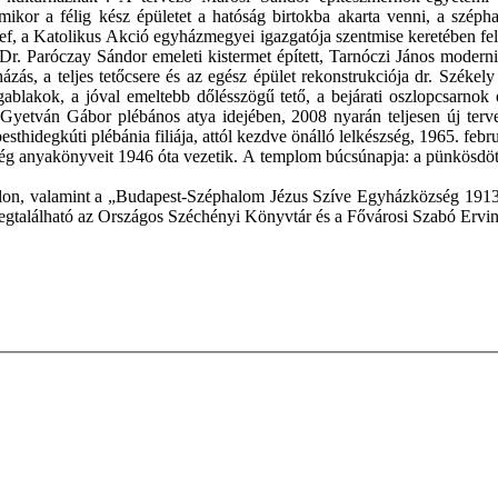
mikor a félig kész épületet a hatóság birtokba akarta venni, a széph
f, a Katolikus Akció egyházmegyei igazgatója szentmise keretében fels
. Dr. Paróczay Sándor emeleti kistermet épített, Tarnóczi János modern
zás, a teljes tetőcsere és az egész épület rekonstrukciója dr. Széke
blakok, a jóval emeltebb dőlésszögű tető, a bejárati oszlopcsarnok er
 Gyetván Gábor plébános atya idejében, 2008 nyarán teljesen új ter
esthidegkúti plébánia filiája, attól kezdve önálló lelkészség, 1965. f
g anyakönyveit 1946 óta vezetik. A templom búcsúnapja: a pünkösdöt
lon, valamint a „Budapest-Széphalom Jézus Szíve Egyházközség 1913
egtalálható az Országos Széchényi Könyvtár és a Fővárosi Szabó Erv