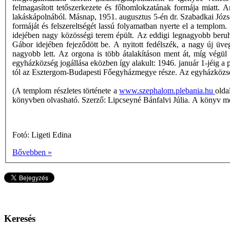
felmagasított tetőszerkezete és főhomlokzatának formája miatt. A
lakáskápolnából. Másnap, 1951. augusztus 5-én dr. Szabadkai Józse
formáját és felszereltségét lassú folyamatban nyerte el a templom
idejében nagy közösségi terem épült. Az eddigi legnagyobb beruhá
Gábor idejében fejeződött be. A nyitott fedélszék, a nagy új üvega
nagyobb lett. Az orgona is több átalakításon ment át, míg végül
egyházközség jogállása eközben így alakult: 1946. január 1-jéig a p
tól az Esztergom-Budapesti Főegyházmegye része. Az egyházközsé
(A templom részletes története a
www.szephalom.plebania.hu
olda
könyvben olvasható. Szerző: Lipcseyné Bánfalvi Júlia. A könyv m
Fotó: Ligeti Edina
Bővebben »
Keresés