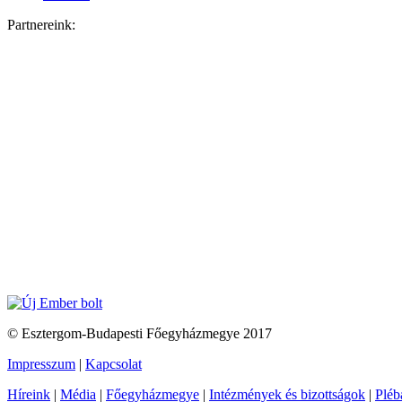
Partnereink:
© Esztergom-Budapesti Főegyházmegye 2017
Impresszum
|
Kapcsolat
Híreink
|
Média
|
Főegyházmegye
|
Intézmények és bizottságok
|
Pléb