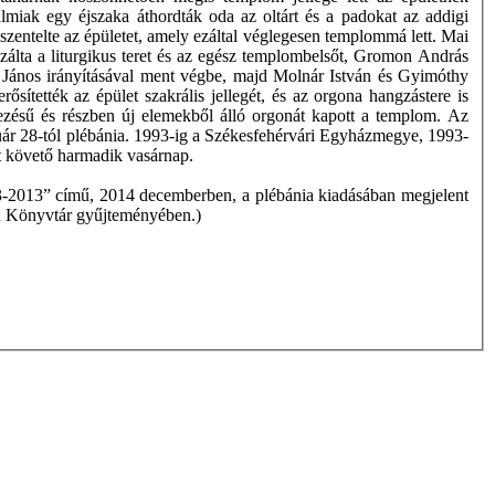
almiak egy éjszaka áthordták oda az oltárt és a padokat az addigi
zentelte az épületet, amely ezáltal véglegesen templommá lett. Mai
izálta a liturgikus teret és az egész templombelsőt, Gromon András
ly János irányításával ment végbe, majd Molnár István és Gyimóthy
ősítették az épület szakrális jellegét, és az orgona hangzástere is
vezésű és részben új elemekből álló orgonát kapott a templom. Az
ebruár 28-tól plébánia. 1993-ig a Székesfehérvári Egyházmegye, 1993-
 követő harmadik vasárnap.
-2013” című, 2014 decemberben, a plébánia kiadásában megjelent
in Könyvtár gyűjteményében.)