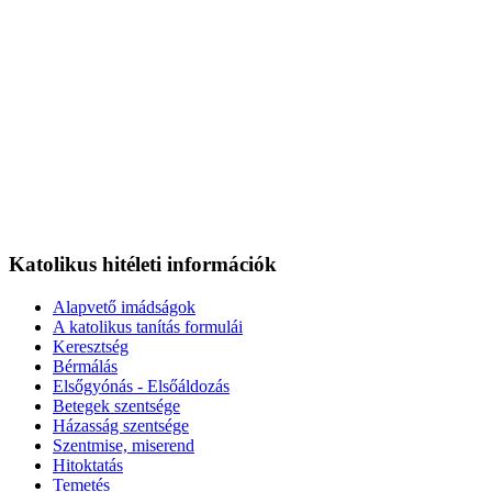
Katolikus hitéleti információk
Alapvető imádságok
A katolikus tanítás formulái
Keresztség
Bérmálás
Elsőgyónás - Elsőáldozás
Betegek szentsége
Házasság szentsége
Szentmise, miserend
Hitoktatás
Temetés