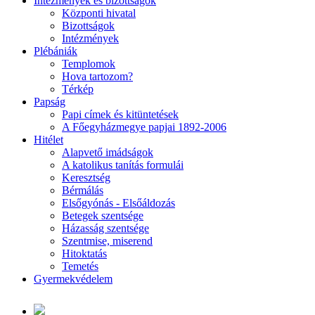
Intézmények és bizottságok
Központi hivatal
Bizottságok
Intézmények
Plébániák
Templomok
Hova tartozom?
Térkép
Papság
Papi címek és kitüntetések
A Főegyházmegye papjai 1892-2006
Hitélet
Alapvető imádságok
A katolikus tanítás formulái
Keresztség
Bérmálás
Elsőgyónás - Elsőáldozás
Betegek szentsége
Házasság szentsége
Szentmise, miserend
Hitoktatás
Temetés
Gyermekvédelem