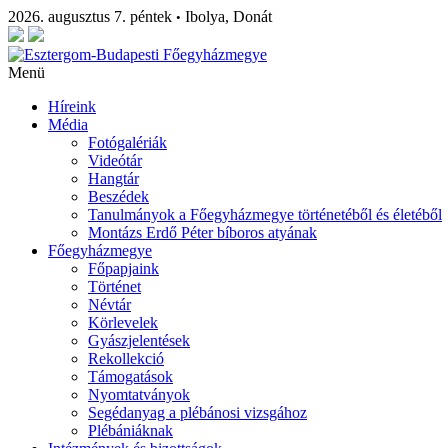
2026. augusztus 7. péntek
Ibolya, Donát
•
Menü
Híreink
Média
Fotógalériák
Videótár
Hangtár
Beszédek
Tanulmányok a Főegyházmegye történetéből és életéből
Montázs Erdő Péter bíboros atyának
Főegyházmegye
Főpapjaink
Történet
Névtár
Körlevelek
Gyászjelentések
Rekollekció
Támogatások
Nyomtatványok
Segédanyag a plébánosi vizsgához
Plébániáknak