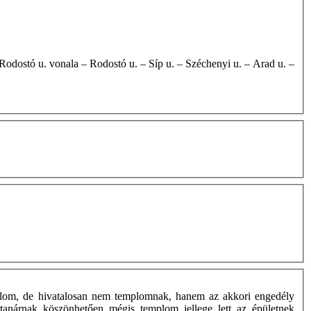
mplom, de hivatalosan nem templomnak, hanem az akkori engedély
tanárnak köszönhetően mégis templom jellege lett az épületnek