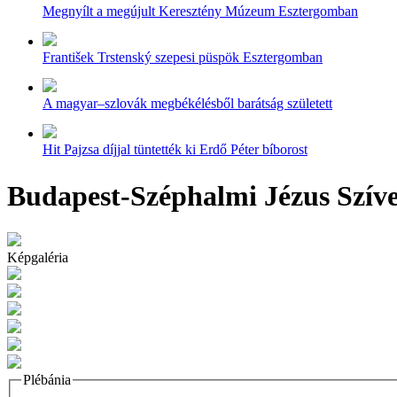
Megnyílt a megújult Keresztény Múzeum Esztergomban
František Trstenský szepesi püspök Esztergomban
A magyar–szlovák megbékélésből barátság született
Hit Pajzsa díjjal tüntették ki Erdő Péter bíborost
Budapest-Széphalmi Jézus Szíve
Képgaléria
Plébánia