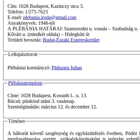
Cím: 1028 Budapest, Kazinczy utca 3.
Telefon: 1/275-7623
E-mail:
plebania.iroda@gmail.com
Anyakönyvek: 1946-tól
A PLÉBÁNIA HATÁRAI: Szamorodni u. vonala – Szabadság u. – Táncsics Mihály u. vonala (egyik oldala sem) – Kerényi Frigyes u. – Rodostó u. vonala – Rodostó u. – Síp u. – Széchenyi u. – Arad u. –
Kővári u. (mindkét oldala) – Hidegkúti út
Területi beosztás:
Budai-Északi Espereskerület
Lelkipásztorok
Plébániai kormányzó:
Păduraru Iulian
Plébániatemplom
Címe: 1028 Budapest, Kossuth L. u. 13.
Búcsú: pünkösd utáni 3. vasárnap.
Szentségimádás: március 12. és december 12.
Történet
A háborút követő szegénység és egyházüldözés éveiben, Pödör L
megfogalmazása szerint „szükségkápolnaként is igénybe vehető