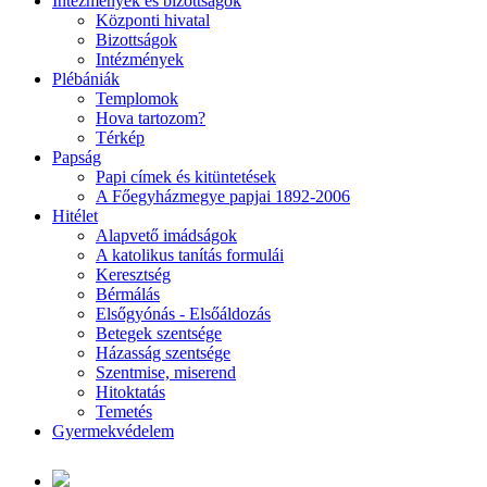
Intézmények és bizottságok
Központi hivatal
Bizottságok
Intézmények
Plébániák
Templomok
Hova tartozom?
Térkép
Papság
Papi címek és kitüntetések
A Főegyházmegye papjai 1892-2006
Hitélet
Alapvető imádságok
A katolikus tanítás formulái
Keresztség
Bérmálás
Elsőgyónás - Elsőáldozás
Betegek szentsége
Házasság szentsége
Szentmise, miserend
Hitoktatás
Temetés
Gyermekvédelem