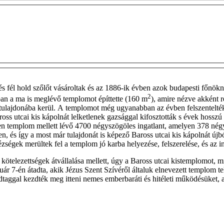
s fél hold szőlőt vásároltak és az 1886-ik évben azok budapesti főnök
2
ban a ma is meglévő templomot építtette (160 m
), amire nézve akként 
tulajdonába kerül. A templomot még ugyanabban az évben felszentelték.
s utcai kis kápolnát lelketlenek gazsággal kifosztották s évek hosszú so
zen templom mellett lévő 4700 négyszögöles ingatlant, amelyen 378 négyz
sen, és így a most már tulajdonát is képező Baross utcai kis kápolnát újb
zségek merültek fel a templom jó karba helyezése, felszerelése, és az i
ötelezettségek átvállalása mellett, úgy a Baross utcai kistemplomot, mi
r 7-én átadta, akik Jézus Szent Szívéről általuk elnevezett templom telj
ndtaggal kezdték meg itteni nemes emberbaráti és hitéleti működésüket, 