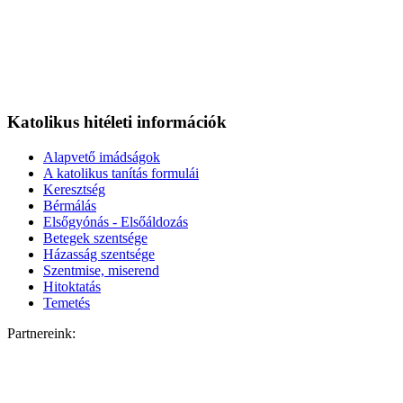
Katolikus hitéleti információk
Alapvető imádságok
A katolikus tanítás formulái
Keresztség
Bérmálás
Elsőgyónás - Elsőáldozás
Betegek szentsége
Házasság szentsége
Szentmise, miserend
Hitoktatás
Temetés
Partnereink: