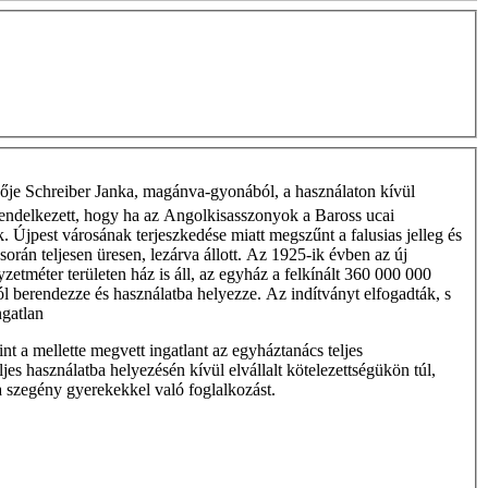
nője Schreiber Janka, magánva-gyonából, a használaton kívül
rendelkezett, hogy ha az Angolkisasszonyok a Baross ucai
 Újpest városának terjeszkedése miatt megszűnt a falusias jelleg és
rán teljesen üre­sen, lezárva állott. Az 1925-ik évben az új
etméter területen ház is áll, az egyház a fel­kínált 360 000 000
ól berendezze és használatba helyezze. Az indítványt elfogad­ták, s
ngatlan
nt a mellette megvett ingatlant az egyháztanács teljes
es használatba helyezésén kívül elvállalt kötelezettségükön túl,
a szegény gyerekekkel való foglalkozást.