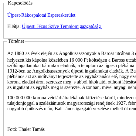
Kapcsolódás
Újpest-Rákospalotai Espereskerület
Ellátja:
Újpesti Jézus Szíve Templomigazgatóság
Történet
Az 1880-as évek elején az Angolkisasszonyok a Baross utcában 3 é
helyezett kis kápolna közelében 16 000 Ft költségen a Baross utcá
szőlőingatlanukat bármikor eladnák, a templom az újpesti plébánia 
1912-ben az Angolkisasszonyok újpesti ingatlanukat eladták. A Baros
plébános azt az indítványt terjesztette az egyháztanács elé, hogy e
korona eladási áron szerezze meg, s abból hitoktatói otthont létesít
az ingatlant az egyház meg is szerezte. Azonban, mivel anyagi nehé
100 000 000 korona vételárhátralékának kifizetése körül, mindezen k
tulajdonjoggal a szaléziánusok magyarországi rendjének 1927. februá
nagyobb építkezés után, Bali János igazgató vezetése mellett öt re
Fotó: Thaler Tamás