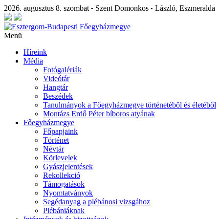
2026. augusztus 8. szombat
Szent Domonkos
László, Eszmeralda
•
•
Menü
Híreink
Média
Fotógalériák
Videótár
Hangtár
Beszédek
Tanulmányok a Főegyházmegye történetéből és életéből
Montázs Erdő Péter bíboros atyának
Főegyházmegye
Főpapjaink
Történet
Névtár
Körlevelek
Gyászjelentések
Rekollekció
Támogatások
Nyomtatványok
Segédanyag a plébánosi vizsgához
Plébániáknak