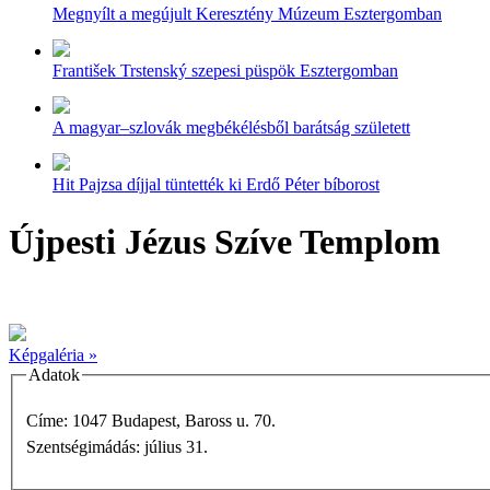
Megnyílt a megújult Keresztény Múzeum Esztergomban
František Trstenský szepesi püspök Esztergomban
A magyar–szlovák megbékélésből barátság született
Hit Pajzsa díjjal tüntették ki Erdő Péter bíborost
Újpesti Jézus Szíve Templom
Képgaléria »
Adatok
Címe: 1047 Budapest, Baross u. 70.
Szentségimádás: július 31.