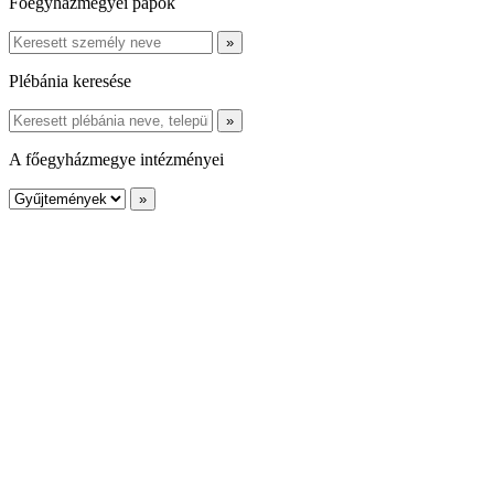
Főegyházmegyei papok
Plébánia keresése
A főegyházmegye intézményei