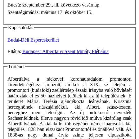
Búcsú: szeptember 29., ill. következô vasárnap.
Szentségimádás: március 17. és október 15.
Kapcsolódás
Budai-Déli Espereskerület
Ellátja:
Budapest-Albertfalvi Szent Mihály Plébánia
Történet
Albertfalva a ráckevei koronauradalom promontori
kirendeltségéhez tartozott, amikor a XIX. sz. elején a
promontori (budafoki) zsellértelep északi irányba való bővítését
határozták el és 50 házhelyet jelöltek ki az új településnek. E
területet Mária Terézia ajándékozta leányának, Krisztina
hercegnônek nászajándékul, aki Albert, szász-tesseni
herceghez ment feleségül. Az új birtokosról nevezték
Sachsenfeldnek, illetve nagyon rövid idô múlva kizárólag csak
Albertfalvának. A kialakuló, többségében német iparosok lakta
település 1828-ban elszakadt Promontortól és önállóvá vált. Az
1838-as nagy dunai árvíz szinte teljesen elpusztította