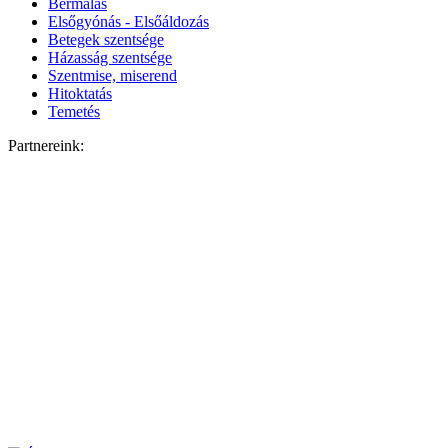
Bérmálás
Elsőgyónás - Elsőáldozás
Betegek szentsége
Házasság szentsége
Szentmise, miserend
Hitoktatás
Temetés
Partnereink: