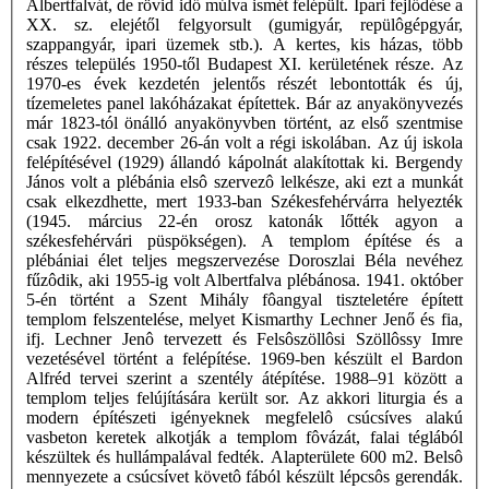
Albertfalvát, de rövid idő múlva ismét felépült. Ipari fejlődése a
XX. sz. elejétől felgyorsult (gumigyár, repülôgépgyár,
szappangyár, ipari üzemek stb.). A kertes, kis házas, több
részes település 1950-től Budapest XI. kerületének része. Az
1970-es évek kezdetén jelentős részét lebontották és új,
tízemeletes panel lakóházakat építettek. Bár az anyakönyvezés
már 1823-tól önálló anyakönyvben történt, az első szentmise
csak 1922. december 26-án volt a régi iskolában. Az új iskola
felépítésével (1929) állandó kápolnát alakítottak ki. Bergendy
János volt a plébánia elsô szervezô lelkésze, aki ezt a munkát
csak elkezdhette, mert 1933-ban Székesfehérvárra helyezték
(1945. március 22-én orosz katonák lőtték agyon a
székesfehérvári püspökségen). A templom építése és a
plébániai élet teljes megszervezése Doroszlai Béla nevéhez
fűzôdik, aki 1955-ig volt Albertfalva plébánosa. 1941. október
5-én történt a Szent Mihály fôangyal tiszteletére épített
templom felszentelése, melyet Kismarthy Lechner Jenő és fia,
ifj. Lechner Jenô tervezett és Felsôszöllôsi Szöllôssy Imre
vezetésével történt a felépítése. 1969-ben készült el Bardon
Alfréd tervei szerint a szentély átépítése. 1988–91 között a
templom teljes felújítására került sor. Az akkori liturgia és a
modern építészeti igényeknek megfelelô csúcsíves alakú
vasbeton keretek alkotják a templom fôvázát, falai téglából
készültek és hullámpalával fedték. Alapterülete 600 m2. Belsô
mennyezete a csúcsívet követô fából készült lépcsôs gerendák.