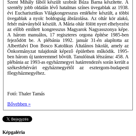
Szent Mihály fából készült szobrát Búza Barna készítette. A
szentély jobb oldalán lévô hatalmas színes üvegablak az 1938.
évi Eucharisztikus Világkongresszus emlékére készült, a többi
üvegablak a nyolc boldogság ábrázolása. Az oltár kör alakú,
fehér márványból készült. A Mária oltár fölött nyert elhelyezést
az elôbb említett kongresszus Magyarok Nagyasszonya képe.
A három manuálos, 17 regiszteres orgona építése 1985-ben
fejezôdött be. A plébánia 1992. január 31-én alapította az
Albertfalvi Don Bosco Katolikus Általános Iskolát, amely az
Önkormányzat tulajdonát képezô épületben működik. 1995-
ben három új tanteremmel bôvült. Tanulóinak létszáma: 458. A
plébánia az 1993-as egyházmegyei határrendezés során került a
székesfehérvári egyházmegyétôl az esztergom-budapesti
fôegyházmegyéhez.
Fotó: Thaler Tamás
Bővebben »
Képgaléria