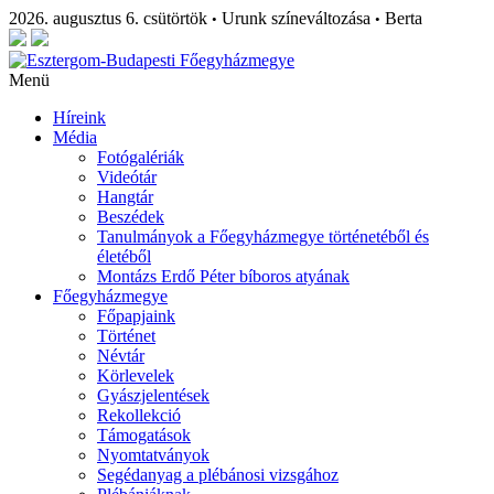
2026. augusztus 6. csütörtök
Urunk színeváltozása
Berta
•
•
Menü
Híreink
Média
Fotógalériák
Videótár
Hangtár
Beszédek
Tanulmányok a Főegyházmegye történetéből és
életéből
Montázs Erdő Péter bíboros atyának
Főegyházmegye
Főpapjaink
Történet
Névtár
Körlevelek
Gyászjelentések
Rekollekció
Támogatások
Nyomtatványok
Segédanyag a plébánosi vizsgához