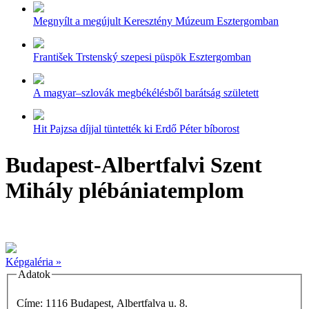
Megnyílt a megújult Keresztény Múzeum Esztergomban
František Trstenský szepesi püspök Esztergomban
A magyar–szlovák megbékélésből barátság született
Hit Pajzsa díjjal tüntették ki Erdő Péter bíborost
Budapest-Albertfalvi Szent
Mihály plébániatemplom
Képgaléria »
Adatok
Címe: 1116 Budapest, Albertfalva u. 8.