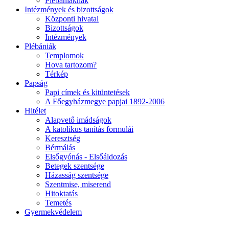
Plébániáknak
Intézmények és bizottságok
Központi hivatal
Bizottságok
Intézmények
Plébániák
Templomok
Hova tartozom?
Térkép
Papság
Papi címek és kitüntetések
A Főegyházmegye papjai 1892-2006
Hitélet
Alapvető imádságok
A katolikus tanítás formulái
Keresztség
Bérmálás
Elsőgyónás - Elsőáldozás
Betegek szentsége
Házasság szentsége
Szentmise, miserend
Hitoktatás
Temetés
Gyermekvédelem