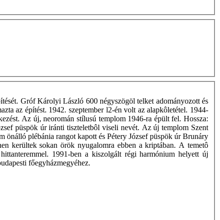
ítését. Gróf Károlyi László 600 négyszögöl telket adományozott és
azta az építést. 1942. szeptember l2-én volt az alapkôletétel. 1944-
kezést. Az új, neoromán stílusú templom 1946-ra épült fel. Hossza:
f püspök úr iránti tiszteletbôl viseli nevét. Az új templom Szent
lom önálló plébánia rangot kapott és Pétery József püspök úr Brunáry
innen kerültek sokan örök nyugalomra ebben a kriptában. A temetô
j hittanteremmel. 1991-ben a kiszolgált régi harmónium helyett új
m-budapesti főegyházmegyéhez.