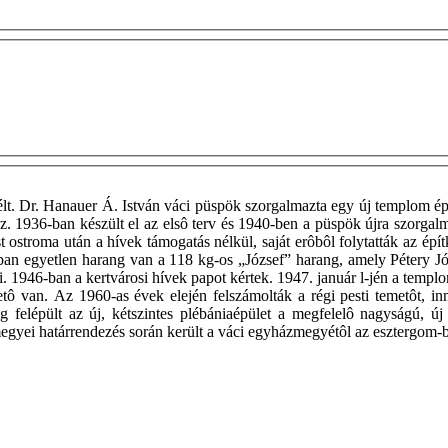
lt. Dr. Hanauer Á. István váci püspök szorgalmazta egy új templom ép
z. 1936-ban készült el az elsô terv és 1940-ben a püspök újra szorgalm
ostroma után a hívek támogatás nélkül, saját erôbôl folytatták az épít
egyetlen harang van a 118 kg-os „József” harang, amely Pétery Józse
zni. 1946-ban a kertvárosi hívek papot kértek. 1947. január l-jén a temp
etô van. Az 1960-as évek elején felszámolták a régi pesti temetôt, 
ig felépült az új, kétszintes plébániaépület a megfelelô nagyságú, ú
zmegyei határrendezés során került a váci egyházmegyétôl az esztergo