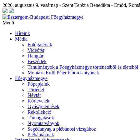
2026. augusztus 9. vasárnap
Szent Terézia Benedikta
Emőd, Rom
•
•
Menü
Híreink
Média
Fotógalériák
Videótár
Hangtár
Beszédek
Tanulmányok a Főegyházmegye történetéből és életéből
Montázs Erdő Péter bíboros atyának
Főegyházmegye
Főpapjaink
Történet
Névtár
Körlevelek
Gyászjelentések
Rekollekció
Támogatások
Nyomtatványok
Segédanyag a plébánosi vizsgához
Plébániáknak