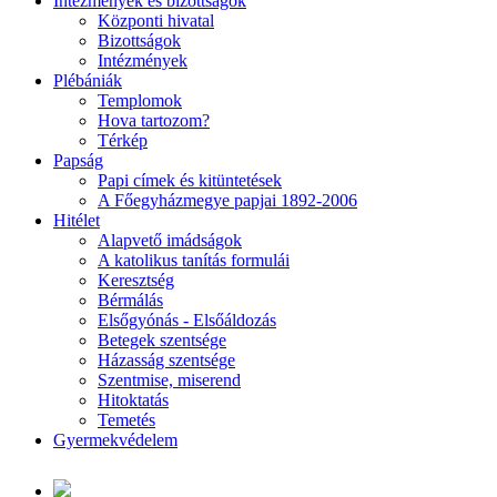
Intézmények és bizottságok
Központi hivatal
Bizottságok
Intézmények
Plébániák
Templomok
Hova tartozom?
Térkép
Papság
Papi címek és kitüntetések
A Főegyházmegye papjai 1892-2006
Hitélet
Alapvető imádságok
A katolikus tanítás formulái
Keresztség
Bérmálás
Elsőgyónás - Elsőáldozás
Betegek szentsége
Házasság szentsége
Szentmise, miserend
Hitoktatás
Temetés
Gyermekvédelem