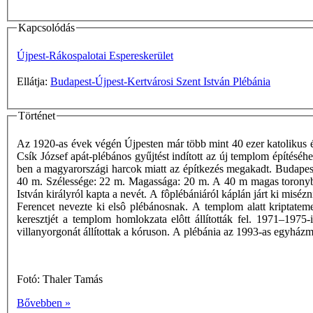
Kapcsolódás
Újpest-Rákospalotai Espereskerület
Ellátja:
Budapest-Újpest-Kertvárosi Szent István Plébánia
Történet
Az 1920-as évek végén Újpesten már több mint 40 ezer katolikus é
Csík József apát-plébános gyűjtést indított az új templom építéséhe
ben a magyarországi harcok miatt az építkezés megakadt. Budapest 
40 m. Szélessége: 22 m. Magassága: 20 m. A 40 m magas toronyban 
István királyról kapta a nevét. A fôplébániáról káplán járt ki misé
Ferencet nevezte ki elsô plébánosnak. A templom alatt kriptatem
keresztjét a templom homlokzata elôtt állították fel. 1971–1975-
villanyorgonát állítottak a kóruson. A plébánia az 1993-as egyhá
Fotó: Thaler Tamás
Bővebben »