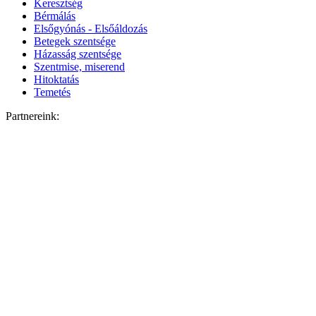
Keresztség
Bérmálás
Elsőgyónás - Elsőáldozás
Betegek szentsége
Házasság szentsége
Szentmise, miserend
Hitoktatás
Temetés
Partnereink: