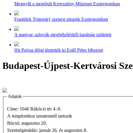
Megnyílt a megújult Keresztény Múzeum Esztergomban
František Trstenský szepesi püspök Esztergomban
A magyar–szlovák megbékélésből barátság született
Hit Pajzsa díjjal tüntették ki Erdő Péter bíborost
Budapest-Újpest-Kertvárosi Sz
Adatok
Címe: 1046 Rákóczi tér 4–8.
A templomhoz urnatemető tartozik
Búcsú: augusztus 20.
Szentségimádás: január 26. és augusztus 8.