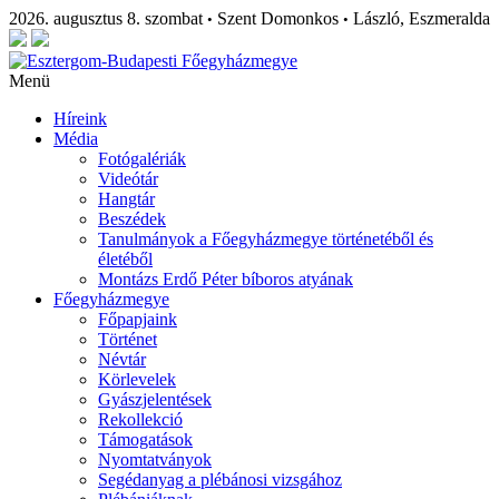
2026. augusztus 8. szombat
Szent Domonkos
László, Eszmeralda
•
•
Menü
Híreink
Média
Fotógalériák
Videótár
Hangtár
Beszédek
Tanulmányok a Főegyházmegye történetéből és
életéből
Montázs Erdő Péter bíboros atyának
Főegyházmegye
Főpapjaink
Történet
Névtár
Körlevelek
Gyászjelentések
Rekollekció
Támogatások
Nyomtatványok
Segédanyag a plébánosi vizsgához