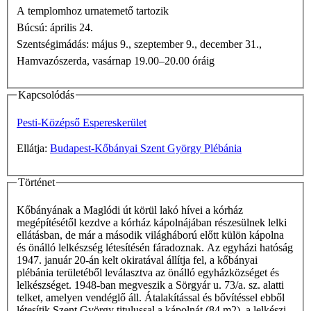
A templomhoz urnatemető tartozik
Búcsú: április 24.
Szentségimádás: május 9., szeptember 9., december 31.,
Hamvazószerda, vasárnap 19.00–20.00 óráig
Kapcsolódás
Pesti-Középső Espereskerület
Ellátja:
Budapest-Kőbányai Szent György Plébánia
Történet
Kőbányának a Maglódi út körül lakó hívei a kórház
megépítésétől kezdve a kórház kápolnájában részesülnek lelki
ellátásban, de már a második világháború előtt külön kápolna
és önálló lelkészség létesítésén fáradoznak. Az egyházi hatóság
1947. január 20-án kelt okiratával állítja fel, a kőbányai
plébánia területéből leválasztva az önálló egyházközséget és
lelkészséget. 1948-ban megveszik a Sörgyár u. 73/a. sz. alatti
telket, amelyen vendéglő áll. Átalakítással és bővítéssel ebből
létesítik Szent György titulussal a kápolnát (84 m2), a lelkészi