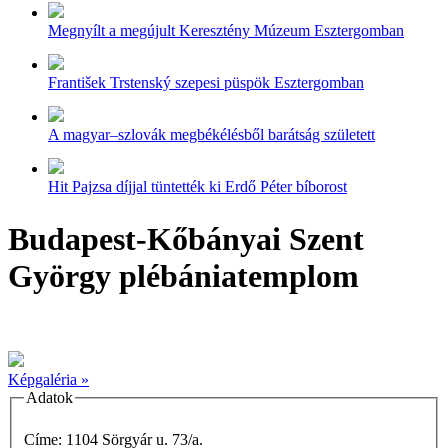
Megnyílt a megújult Keresztény Múzeum Esztergomban
František Trstenský szepesi püspök Esztergomban
A magyar–szlovák megbékélésből barátság született
Hit Pajzsa díjjal tüntették ki Erdő Péter bíborost
Budapest-Kőbányai Szent
György plébániatemplom
Képgaléria »
Adatok
Címe: 1104 Sörgyár u. 73/a.