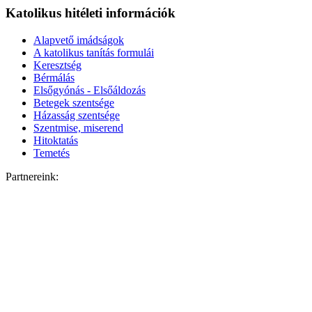
Katolikus hitéleti információk
Alapvető imádságok
A katolikus tanítás formulái
Keresztség
Bérmálás
Elsőgyónás - Elsőáldozás
Betegek szentsége
Házasság szentsége
Szentmise, miserend
Hitoktatás
Temetés
Partnereink: