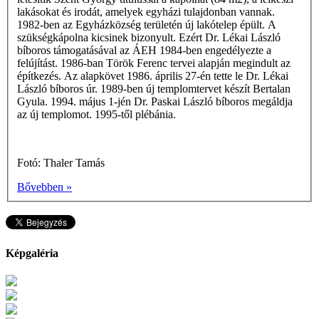
lakásokat és irodát, amelyek egyházi tulajdonban vannak.
1982-ben az Egyházközség területén új lakótelep épült. A
szükségkápolna kicsinek bizonyult. Ezért Dr. Lékai László
bíboros támogatásával az ÁEH 1984-ben engedélyezte a
felújítást. 1986-ban Török Ferenc tervei alapján megindult az
építkezés. Az alapkövet 1986. április 27-én tette le Dr. Lékai
László bíboros úr. 1989-ben új templomtervet készít Bertalan
Gyula. 1994. május 1-jén Dr. Paskai László bíboros megáldja
az új templomot. 1995-től plébánia.
Fotó: Thaler Tamás
Bővebben »
Képgaléria