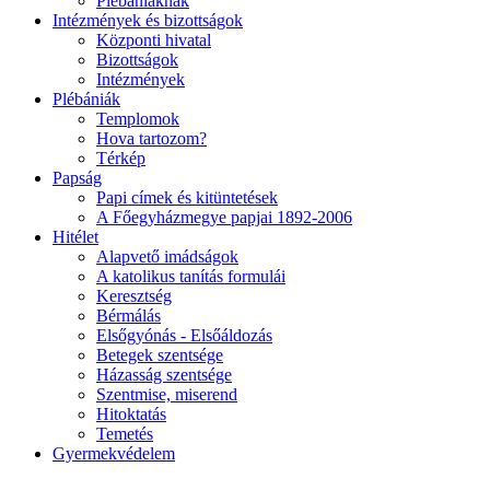
Plébániáknak
Intézmények és bizottságok
Központi hivatal
Bizottságok
Intézmények
Plébániák
Templomok
Hova tartozom?
Térkép
Papság
Papi címek és kitüntetések
A Főegyházmegye papjai 1892-2006
Hitélet
Alapvető imádságok
A katolikus tanítás formulái
Keresztség
Bérmálás
Elsőgyónás - Elsőáldozás
Betegek szentsége
Házasság szentsége
Szentmise, miserend
Hitoktatás
Temetés
Gyermekvédelem