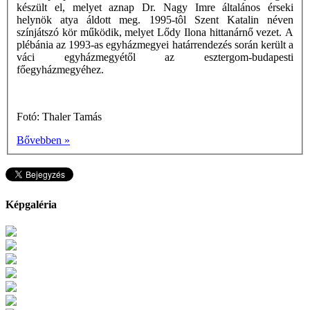
készült el, melyet aznap Dr. Nagy Imre általános érseki
helynök atya áldott meg. 1995-tôl Szent Katalin néven
színjátszó kör működik, melyet Lődy Ilona hittanárnő vezet. A
plébánia az 1993-as egyházmegyei határrendezés során került a
váci egyházmegyétől az esztergom-budapesti
főegyházmegyéhez.
Fotó: Thaler Tamás
Bővebben »
Képgaléria