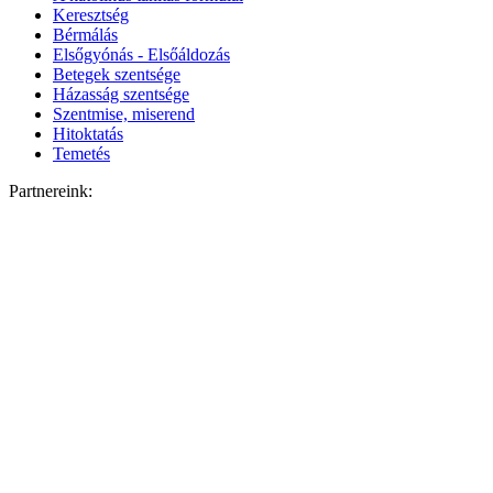
Keresztség
Bérmálás
Elsőgyónás - Elsőáldozás
Betegek szentsége
Házasság szentsége
Szentmise, miserend
Hitoktatás
Temetés
Partnereink: