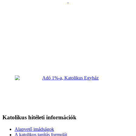
Katolikus hitéleti információk
Alapvető imádságok
A katolikus tanítás formulái