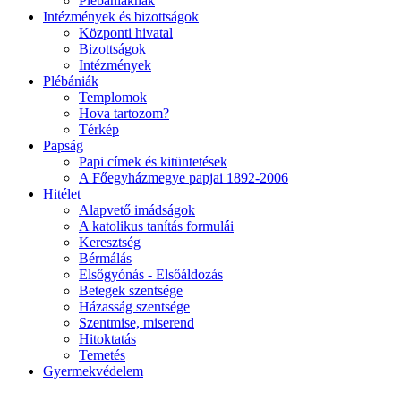
Plébániáknak
Intézmények és bizottságok
Központi hivatal
Bizottságok
Intézmények
Plébániák
Templomok
Hova tartozom?
Térkép
Papság
Papi címek és kitüntetések
A Főegyházmegye papjai 1892-2006
Hitélet
Alapvető imádságok
A katolikus tanítás formulái
Keresztség
Bérmálás
Elsőgyónás - Elsőáldozás
Betegek szentsége
Házasság szentsége
Szentmise, miserend
Hitoktatás
Temetés
Gyermekvédelem