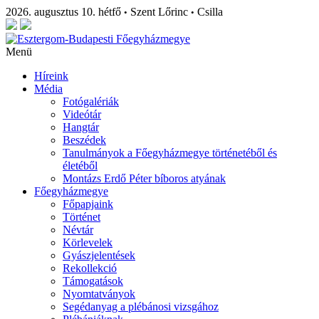
2026. augusztus 10. hétfő
Szent Lőrinc
Csilla
•
•
Menü
Híreink
Média
Fotógalériák
Videótár
Hangtár
Beszédek
Tanulmányok a Főegyházmegye történetéből és
életéből
Montázs Erdő Péter bíboros atyának
Főegyházmegye
Főpapjaink
Történet
Névtár
Körlevelek
Gyászjelentések
Rekollekció
Támogatások
Nyomtatványok
Segédanyag a plébánosi vizsgához