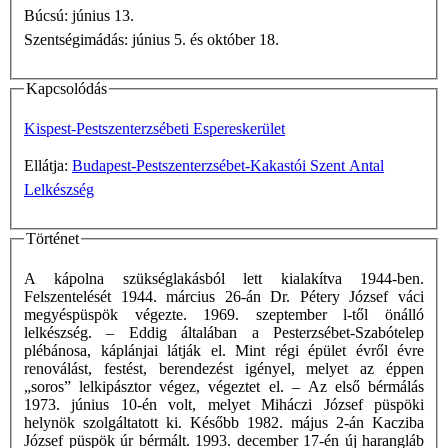
Búcsú: június 13.
Szentségimádás: június 5. és október 18.
Kapcsolódás
Kispest-Pestszenterzsébeti Espereskerület
Ellátja:
Budapest-Pestszenterzsébet-Kakastói Szent Antal
Lelkészség
Történet
A kápolna szükséglakásból lett kialakítva 1944-ben.
Felszentelését 1944. március 26-án Dr. Pétery József váci
megyéspüspök végezte. 1969. szeptember l-től önálló
lelkészség. – Eddig általában a Pesterzsébet-Szabótelep
plébánosa, káplánjai látják el. Mint régi épület évről évre
renoválást, festést, berendezést igényel, melyet az éppen
„soros” lelkipásztor végez, végeztet el. – Az első bérmálás
1973. június 10-én volt, melyet Miháczi József püspöki
helynök szolgáltatott ki. Később 1982. május 2-án Kacziba
József püspök úr bérmált. 1993. december 17-én új harangláb