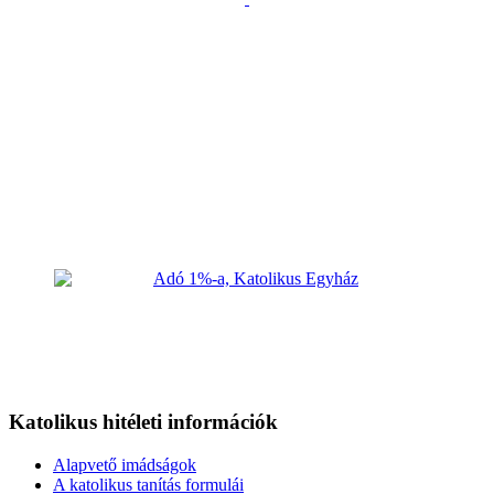
Katolikus hitéleti információk
Alapvető imádságok
A katolikus tanítás formulái