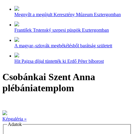
Megnyílt a megújult Keresztény Múzeum Esztergomban
František Trstenský szepesi püspök Esztergomban
A magyar–szlovák megbékélésből barátság született
Hit Pajzsa díjjal tüntették ki Erdő Péter bíborost
Csobánkai Szent Anna
plébániatemplom
Képgaléria »
Adatok