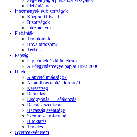
Segédanyag a plébánosi vizsgához
Plébániáknak
Intézmények és bizottságok
Központi hivatal
Bizottságok
Intézmények
Plébániák
Templomok
Hova tartozom?
Térkép
Papság
Papi címek és kitüntetések
A Főegyházmegye papjai 1892-2006
Hitélet
Alapvető imádságok
A katolikus tanítás formulái
Keresztség
Bérmálás
Elsőgyónás - Elsőáldozás
Betegek szentsége
Házasság szentsége
Szentmise, miserend
Hitoktatás
Temetés
Gyermekvédelem