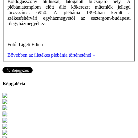
Boldogasszony titulussal, látogatott búcsújáró hely. A
plébániatemplom előtt álló kőkereszt műemlék jellegű
törzsszáma: 6950. A plébánia 1993-ban került a
székesfehérvári egyházmegyétôl az esztergom-budapesti
főegyházmegyéhez.
Fotó: Ligeti Edina
Bővebben az illetékes plébánia történeténél »
Képgaléria