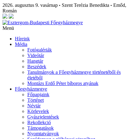
2026. augusztus 9. vasárnap
Szent Terézia Benedikta
Emőd,
•
•
Román
Menü
Híreink
Média
Fotógalériák
Videótár
Hangtár
Beszédek
Tanulmányok a Főegyházmegye történetéből és
életéből
Montázs Erdő Péter bíboros atyának
Főegyházmegye
Főpapjaink
Történet
Névtár
Körlevelek
Gyászjelentések
Rekollekció
Támogatások
Nyomtatványok