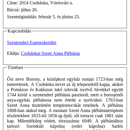
Címe: 2014 Csobánka, Vörösvári u.
Búcsú: július 26.
Szentségimádás: február 5. és június 25.
Kapcsolódás
Szentendrei Espereskerület
Ellátja:
Csobánkai Szent Anna Plébánia
Történet
Ősi neve Borony, a középkori egyház romjai 1723-ban még
ismeretesek. A Csobánka nevet az új telepesektôl kapja, akiket
a Pomázon és Kalászon lakó szlovák nyelvű hívekkel együtt
1744 körül a szentendrei plébánia pasztorál, mert a borosjenői
anya-egyház plébánosa nem értette a nyelvüket. 1763-ban
Szent Anna tiszteletére templomocskát emelnek. A plébánia
1808-ban alakul meg. A mostani Szent Anna plébániatemplom
részletekben 1833-tól 1856-ig épül, sőt tornyot csak 1881 után
kap. Műemlékileg védett, törzsszáma: 6949. A plébániához
tartozó Szentkúti kápolna (erdei kápolna) Sarlós