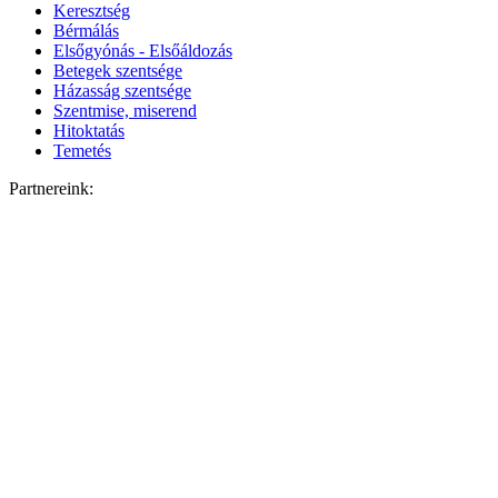
Keresztség
Bérmálás
Elsőgyónás - Elsőáldozás
Betegek szentsége
Házasság szentsége
Szentmise, miserend
Hitoktatás
Temetés
Partnereink: