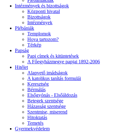
Plébániáknak
Intézmények és bizottságok
Központi hivatal
Bizottságok
Intézmények
Plébániák
Templomok
Hova tartozom?
Térkép
Papság
Papi címek és kitüntetések
A Főegyházmegye papjai 1892-2006
Hitélet
Alapvető imádságok
A katolikus tanítás formulái
Keresztség
Bérmálás
Elsőgyónás - Elsőáldozás
Betegek szentsége
Házasság szentsége
Szentmise, miserend
Hitoktatás
Temetés
Gyermekvédelem