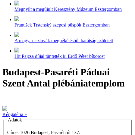
Megnyílt a megújult Keresztény Múzeum Esztergomban
František Trstenský szepesi püspök Esztergomban
A magyar–szlovák megbékélésből barátság született
Hit Pajzsa díjjal tüntették ki Erdő Péter bíborost
Budapest-Pasaréti Páduai
Szent Antal plébániatemplom
Képgaléria »
Adatok
Címe: 1026 Budapest, Pasaréti út 137.