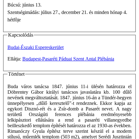
Búcsú: június 13.
Szentségimádás: július 27., december 21. és minden hónap 4.
hétfôje
Kapcsolódás
Budai-Északi Espereskerület
Ellátja:
Budapest-Pasaréti Páduai Szent Antal Plébánia
Történet
Buda város tanácsa 1847. június 11-i ülésén határozza el
Döbrentey Gábor királyi tanácsos javaslatára kb. 100 dűlő
nevének megváltoztatását. 1847. június 16-án a Tündér-hegyen
ünnepélyesen „dűlő keresztelő”-t rendeznek. Ekkor kapja az
egykori Disznó-rét és a Zsír-domb a Pasarét nevet. A nagy
területű Országúti ferences plébánia eredményesebb
lelkipásztori ellátására a rend a pasaréti villanegyedbe
beilleszkedő templom építését határozza el az 1930-as években.
Rimanóczy Gyula építész terve szerint készül el a modern
stílusú, műemlék templom (503 m2), amelyet Serédi Jusztinián