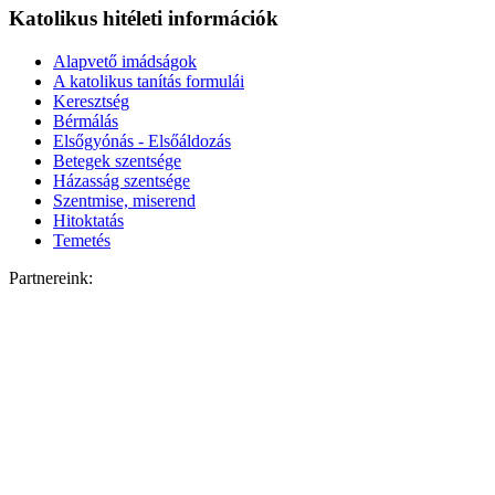
Katolikus hitéleti információk
Alapvető imádságok
A katolikus tanítás formulái
Keresztség
Bérmálás
Elsőgyónás - Elsőáldozás
Betegek szentsége
Házasság szentsége
Szentmise, miserend
Hitoktatás
Temetés
Partnereink: