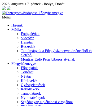
2026. augusztus 7. péntek
Ibolya, Donát
•
Menü
Híreink
Média
Fotógalériák
Videótár
Hangtár
Beszédek
Tanulmányok a Főegyházmegye történetéből és
életéből
Montázs Erdő Péter bíboros atyának
Főegyházmegye
Főpapjaink
Történet
Névtár
Körlevelek
Gyászjelentések
Rekollekció
Támogatások
Nyomtatványok
Segédanyag a plébánosi vizsgához