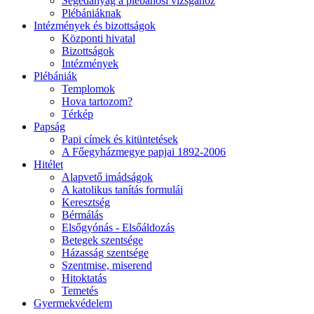
Segédanyag a plébánosi vizsgához
Plébániáknak
Intézmények és bizottságok
Központi hivatal
Bizottságok
Intézmények
Plébániák
Templomok
Hova tartozom?
Térkép
Papság
Papi címek és kitüntetések
A Főegyházmegye papjai 1892-2006
Hitélet
Alapvető imádságok
A katolikus tanítás formulái
Keresztség
Bérmálás
Elsőgyónás - Elsőáldozás
Betegek szentsége
Házasság szentsége
Szentmise, miserend
Hitoktatás
Temetés
Gyermekvédelem