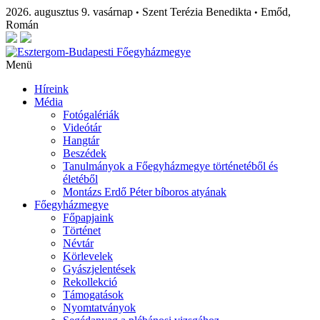
2026. augusztus 9. vasárnap
Szent Terézia Benedikta
Emőd,
•
•
Román
Menü
Híreink
Média
Fotógalériák
Videótár
Hangtár
Beszédek
Tanulmányok a Főegyházmegye történetéből és
életéből
Montázs Erdő Péter bíboros atyának
Főegyházmegye
Főpapjaink
Történet
Névtár
Körlevelek
Gyászjelentések
Rekollekció
Támogatások
Nyomtatványok