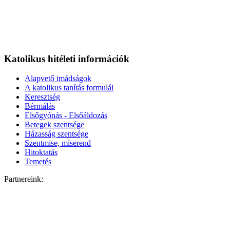
Katolikus hitéleti információk
Alapvető imádságok
A katolikus tanítás formulái
Keresztség
Bérmálás
Elsőgyónás - Elsőáldozás
Betegek szentsége
Házasság szentsége
Szentmise, miserend
Hitoktatás
Temetés
Partnereink: