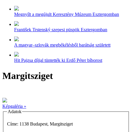
Megnyílt a megújult Keresztény Múzeum Esztergomban
František Trstenský szepesi püspök Esztergomban
A magyar–szlovák megbékélésből barátság született
Hit Pajzsa díjjal tüntették ki Erdő Péter bíborost
Margitsziget
Képgaléria »
Adatok
Címe: 1138 Budapest, Margitsziget