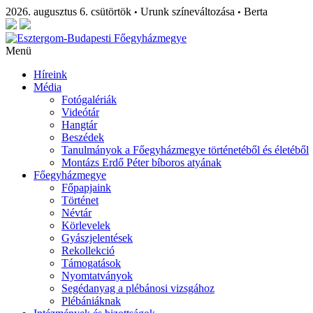
2026. augusztus 6. csütörtök
Urunk színeváltozása
Berta
•
•
Menü
Híreink
Média
Fotógalériák
Videótár
Hangtár
Beszédek
Tanulmányok a Főegyházmegye történetéből és életéből
Montázs Erdő Péter bíboros atyának
Főegyházmegye
Főpapjaink
Történet
Névtár
Körlevelek
Gyászjelentések
Rekollekció
Támogatások
Nyomtatványok
Segédanyag a plébánosi vizsgához
Plébániáknak