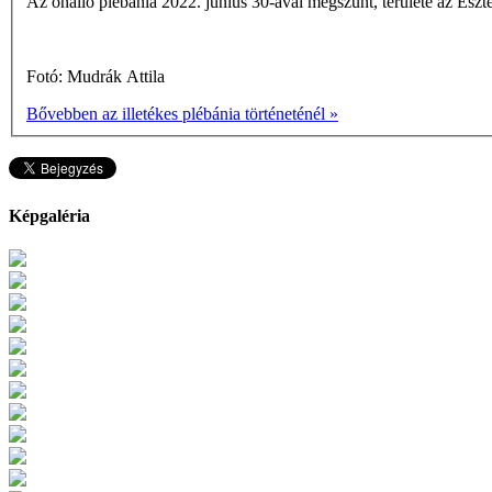
Az önálló plébánia 2022. június 30-ával megszűnt, területe az Es
Fotó: Mudrák Attila
Bővebben az illetékes plébánia történeténél »
Képgaléria