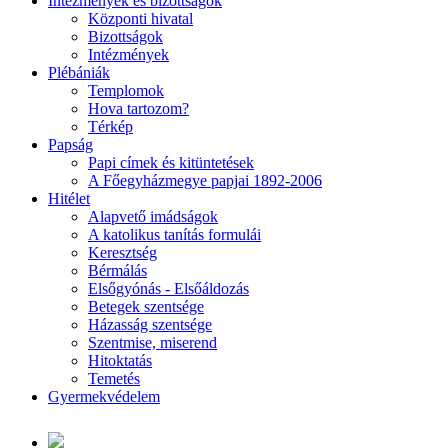
Intézmények és bizottságok
Központi hivatal
Bizottságok
Intézmények
Plébániák
Templomok
Hova tartozom?
Térkép
Papság
Papi címek és kitüntetések
A Főegyházmegye papjai 1892-2006
Hitélet
Alapvető imádságok
A katolikus tanítás formulái
Keresztség
Bérmálás
Elsőgyónás - Elsőáldozás
Betegek szentsége
Házasság szentsége
Szentmise, miserend
Hitoktatás
Temetés
Gyermekvédelem