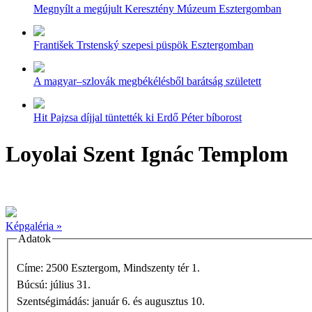
Megnyílt a megújult Keresztény Múzeum Esztergomban
František Trstenský szepesi püspök Esztergomban
A magyar–szlovák megbékélésből barátság született
Hit Pajzsa díjjal tüntették ki Erdő Péter bíborost
Loyolai Szent Ignác Templom
Képgaléria »
Adatok
Címe: 2500 Esztergom, Mindszenty tér 1.
Búcsú: július 31.
Szentségimádás: január 6. és augusztus 10.