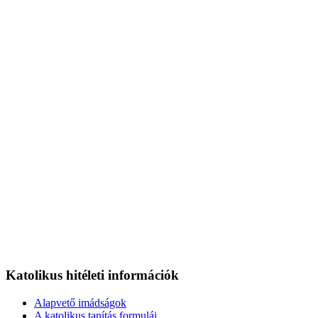
Katolikus hitéleti információk
Alapvető imádságok
A katolikus tanítás formulái