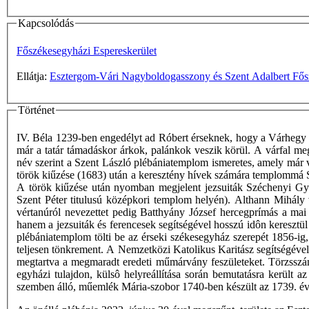
Kapcsolódás
Főszékesegyházi Espereskerület
Ellátja:
Esztergom-Vári Nagyboldogasszony és Szent Adalbert Fős
Történet
IV. Béla 1239-ben engedélyt ad Róbert érseknek, hogy a Várhegy alj
már a tatár támadáskor árkok, palánkok veszik körül. A várfal 
név szerint a Szent László plébániatemplom ismeretes, amely már v
török kiűzése (1683) után a keresztény hívek számára templommá Sze
A török kiűzése után nyomban megjelent jezsuiták Széchenyi Gyö
Szent Péter titulusú középkori templom helyén). Althann Mihály v
vértanúról nevezettet pedig Batthyány József hercegprímás a mai p
hanem a jezsuiták és ferencesek segítségével hosszú idôn keresztül
plébániatemplom tölti be az érseki székesegyház szerepét 1856-i
teljesen tönkrement. A Nemzetközi Katolikus Karitász segítségével
megtartva a megmaradt eredeti műmárvány feszületeket. Törzsszá
egyházi tulajdon, külsô helyreállítása során bemutatásra került 
szemben álló, műemlék Mária-szobor 1740-ben készült az 1739. évi