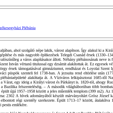
zékesegyházi Plébánia
ában, ahol szolgáló népe lakik, várost alapítson. Így alakul ki a Királ
megépítése és más nagyobb építkezések Telegdi Csanád érsek (1330–1
alószínűleg a város alapításakor állott. Néhány plébánosának neve is f
nt István vértanú titulussal egy dzsámit alakítottak át. Ez egyesek v
rgy érsek támogatásával gimnáziumot, rendházat és Loyolai Szent Ig
áci püspök szenteli fel 1738-ban. A jezsuita rend eltörlése után (1
lébániaépületté alakíttatja át. A Víziváros lelkipásztorai 1685-től 
 a Várat, egy ideig a Királyi várost és Párkányt is. 1820-tól, ahogy 
g, a Bazilika felszenteléséig. – A második világháborúban több bomba
 épült újjá 1957–1958 között a jeles műemlék templom (399 m2). Az 1980
ma: 2302 A hívek adományából készült márványoltárt Grósz József kal
az elbontott régi szentély szerkezete. Épült 1713–17 között, átalakí
 pestis emlékére.