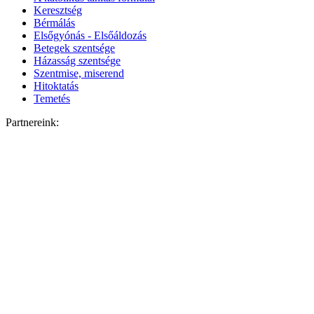
Keresztség
Bérmálás
Elsőgyónás - Elsőáldozás
Betegek szentsége
Házasság szentsége
Szentmise, miserend
Hitoktatás
Temetés
Partnereink: