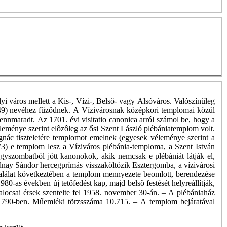
yi város mellett a Kis-, Vízi-, Belső- vagy Alsóváros. Valószínűleg
349) nevéhez fűződnek. A Vízivárosnak középkori templomai közül
ennmaradt. Az 1701. évi visitatio canonica arról számol be, hogy a
éleménye szerint elôzôleg az ősi Szent László plébániatemplom volt.
nác tiszteletére templomot emelnek (egyesek véleménye szerint a
773) e templom lesz a Víziváros plébánia-temploma, a Szent István
Nagyszombatból jött kanonokok, akik nemcsak e plébániát látják el,
Rudnay Sándor hercegprímás visszaköltözik Esztergomba, a vízivárosi
találat következtében a templom mennyezete beomlott, berendezése
-as években új tetőfedést kap, majd belsô festését helyreállítják,
ocsai érsek szentelte fel 1958. november 30-án. – A plébániaház
tva 1790-ben. Műemléki törzsszáma 10.715. – A templom bejáratával