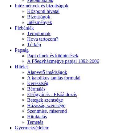
Plébániáknak
Intézmények és bizottságok
Központi hivatal
Bizottságok
Intézmények
Plébániák
Templomok
Hova tartozom?
Térkép
Papság
Papi címek és kitüntetések
A Főegyházmegye papjai 1892-2006
Hitélet
Alapvető imádságok
A katolikus tanítás formulái
Keresztség
Bérmálás
Elsőgyónás - Elsőáldozás
Betegek szentsége
Házasság szentsége
Szentmise, miserend
Hitoktatás
Temetés
Gyermekvédelem