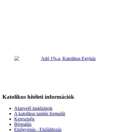
Katolikus hitéleti információk
Alapvető imádságok
A katolikus tanítás formulái
Keresztség
Bérmálás
Elsőgyónás - Elsőáldozás