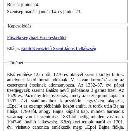
Búcsú: június 24.
Szentségimádás: január 14. és június 23.
Kapcsolódás
Főszékesegyházi Espereskerület
Ellátja:
Epöli Keresztelő Szent János Lelkészség
Történet
Első említése 1225-ből. 1270-es oklevél szerint királyi birtok,
amelynek lakói borral adóznak. V. István koronázásakor az
esztergomi érseknek adományozza. Az 1332–37. évi pápai
tizedjegyzék szerint Balázs nevű plébánosa 3 garast fizet. Az
1629-es, Pázmány-féle összeírás, amely az esztergomi káptalan
1397. évi statútumaihoz kapcsolódó jegyzékén alapszik,
„Epel”-t az exempt plébániák között említi. A török után Bajna
filiája. 1790-tôl, ahogy Bajna káplánt kap, minden harmadik
vasárnap van itt szentmise, 1833-tól pedig minden vasárnap.
1947-től önálló lelkészség. Középkori templomáról az 1701.
évi visitatio canonica emlékezik meg: „Epöl Bajna fiókja,