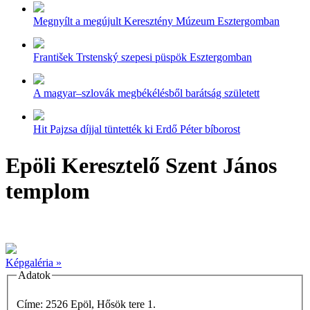
Megnyílt a megújult Keresztény Múzeum Esztergomban
František Trstenský szepesi püspök Esztergomban
A magyar–szlovák megbékélésből barátság született
Hit Pajzsa díjjal tüntették ki Erdő Péter bíborost
Epöli Keresztelő Szent János
templom
Képgaléria »
Adatok
Címe: 2526 Epöl, Hősök tere 1.