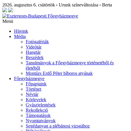
2026. augusztus 6. csütörtök
Urunk színeváltozása
Berta
•
•
Menü
Híreink
Média
Fotógalériák
Videótár
Hangtár
Beszédek
Tanulmányok a Főegyházmegye történetéből és
életéből
Montázs Erdő Péter bíboros atyának
Főegyházmegye
Főpapjaink
Történet
Névtár
Körlevelek
Gyászjelentések
Rekollekció
Támogatások
Nyomtatványok
Segédanyag a plébánosi vizsgához