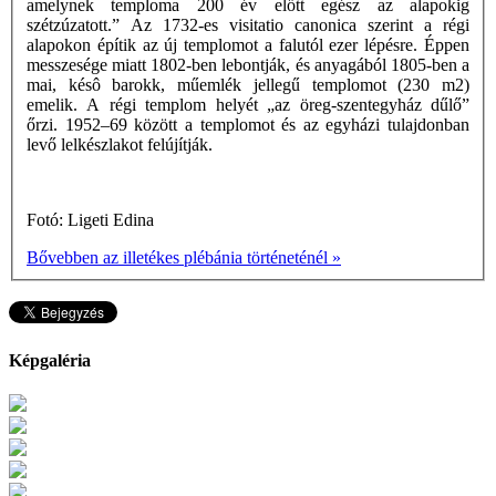
amelynek temploma 200 év előtt egész az alapokig
szétzúzatott.” Az 1732-es visitatio canonica szerint a régi
alapokon építik az új templomot a falutól ezer lépésre. Éppen
messzesége miatt 1802-ben lebontják, és anyagából 1805-ben a
mai, késô barokk, műemlék jellegű templomot (230 m2)
emelik. A régi templom helyét „az öreg-szentegyház dűlő”
őrzi. 1952–69 között a templomot és az egyházi tulajdonban
levő lelkészlakot felújítják.
Fotó: Ligeti Edina
Bővebben az illetékes plébánia történeténél »
Képgaléria