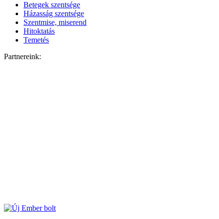
Betegek szentsége
Házasság szentsége
Szentmise, miserend
Hitoktatás
Temetés
Partnereink: