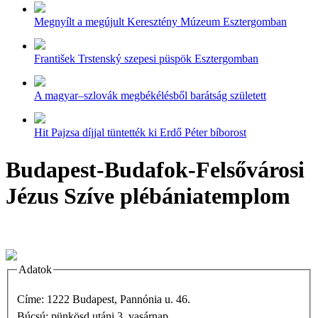
Megnyílt a megújult Keresztény Múzeum Esztergomban
František Trstenský szepesi püspök Esztergomban
A magyar–szlovák megbékélésből barátság született
Hit Pajzsa díjjal tüntették ki Erdő Péter bíborost
Budapest-Budafok-Felsővárosi
Jézus Szíve plébániatemplom
Adatok
Címe: 1222 Budapest, Pannónia u. 46.
Búcsú: pünkösd utáni 3. vasárnap.