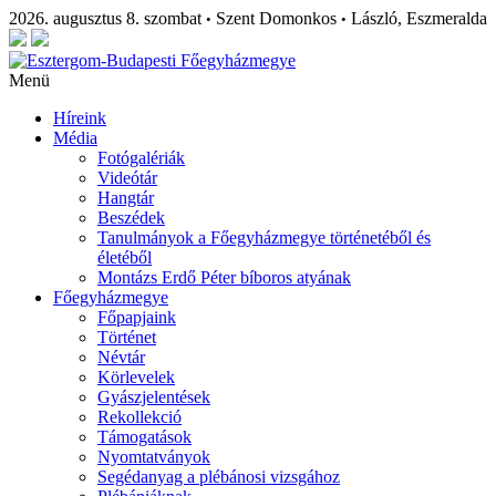
2026. augusztus 8. szombat
Szent Domonkos
László, Eszmeralda
•
•
Menü
Híreink
Média
Fotógalériák
Videótár
Hangtár
Beszédek
Tanulmányok a Főegyházmegye történetéből és
életéből
Montázs Erdő Péter bíboros atyának
Főegyházmegye
Főpapjaink
Történet
Névtár
Körlevelek
Gyászjelentések
Rekollekció
Támogatások
Nyomtatványok
Segédanyag a plébánosi vizsgához