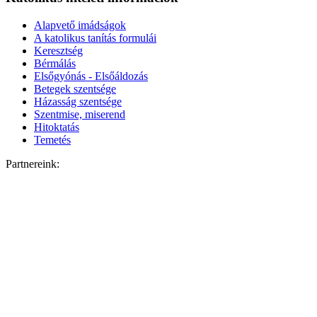
Alapvető imádságok
A katolikus tanítás formulái
Keresztség
Bérmálás
Elsőgyónás - Elsőáldozás
Betegek szentsége
Házasság szentsége
Szentmise, miserend
Hitoktatás
Temetés
Partnereink: