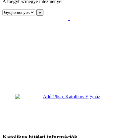
A főegyházmegye intézményei
Katolikus hitéleti információk