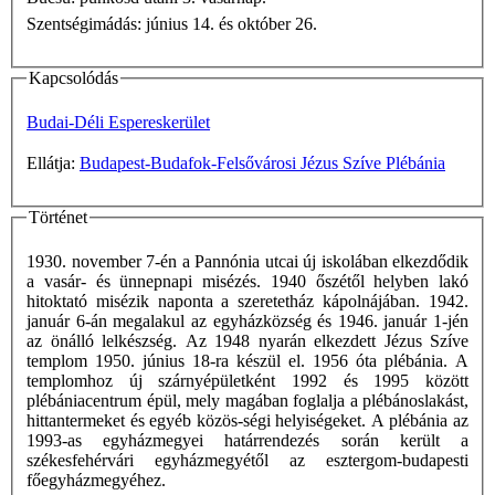
Szentségimádás: június 14. és október 26.
Kapcsolódás
Budai-Déli Espereskerület
Ellátja:
Budapest-Budafok-Felsővárosi Jézus Szíve Plébánia
Történet
1930. november 7-én a Pannónia utcai új iskolában elkezdődik
a vasár- és ünnepnapi misézés. 1940 őszétől helyben lakó
hitoktató misézik naponta a szeretetház kápolnájában. 1942.
január 6-án megalakul az egyházközség és 1946. január 1-jén
az önálló lelkészség. Az 1948 nyarán elkezdett Jézus Szíve
templom 1950. június 18-ra készül el. 1956 óta plébánia. A
templomhoz új szárnyépületként 1992 és 1995 között
plébániacentrum épül, mely magában foglalja a plébánoslakást,
hittantermeket és egyéb közös-ségi helyiségeket. A plébánia az
1993-as egyházmegyei határrendezés során került a
székesfehérvári egyházmegyétől az esztergom-budapesti
főegyházmegyéhez.