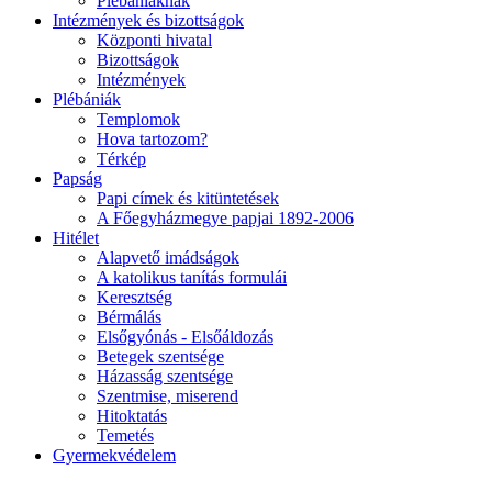
Plébániáknak
Intézmények és bizottságok
Központi hivatal
Bizottságok
Intézmények
Plébániák
Templomok
Hova tartozom?
Térkép
Papság
Papi címek és kitüntetések
A Főegyházmegye papjai 1892-2006
Hitélet
Alapvető imádságok
A katolikus tanítás formulái
Keresztség
Bérmálás
Elsőgyónás - Elsőáldozás
Betegek szentsége
Házasság szentsége
Szentmise, miserend
Hitoktatás
Temetés
Gyermekvédelem