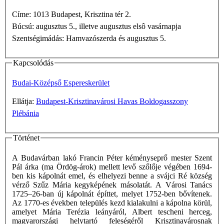
Címe: 1013 Budapest, Krisztina tér 2.
Búcsú: augusztus 5., illetve augusztus elsô vasárnapja
Szentségimádás: Hamvazószerda és augusztus 5.
Kapcsolódás
Budai-Középső Espereskerület
Ellátja:
Budapest-Krisztinavárosi Havas Boldogasszony
Plébánia
Történet
A Budavárban lakó Francin Péter kéményseprő mester Szent
Pál árka (ma Ördög-árok) mellett levő szőlője végében 1694-
ben kis kápolnát emel, és elhelyezi benne a svájci Ré község
vérző Szűz Mária kegyképének másolatát. A Városi Tanács
1725–26-ban új kápolnát építtet, melyet 1752-ben bővítenek.
Az 1770-es években település kezd kialakulni a kápolna körül,
amelyet Mária Terézia leányáról, Albert tescheni herceg,
magyarországi helytartó feleségéről Krisztinavárosnak