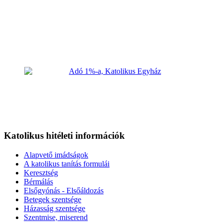
Katolikus hitéleti információk
Alapvető imádságok
A katolikus tanítás formulái
Keresztség
Bérmálás
Elsőgyónás - Elsőáldozás
Betegek szentsége
Házasság szentsége
Szentmise, miserend