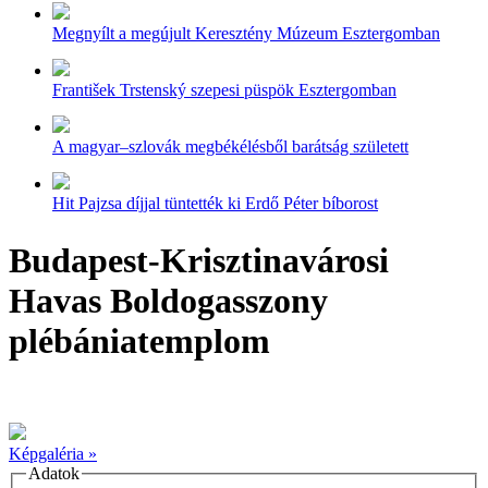
Megnyílt a megújult Keresztény Múzeum Esztergomban
František Trstenský szepesi püspök Esztergomban
A magyar–szlovák megbékélésből barátság született
Hit Pajzsa díjjal tüntették ki Erdő Péter bíborost
Budapest-Krisztinavárosi
Havas Boldogasszony
plébániatemplom
Képgaléria »
Adatok