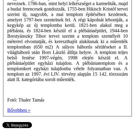
neveznek. 1786-ban, mint helyi lelkészséget a karmeliták, majd
a budai ferencesek gondozzák. 1755-ben Hikisch Kristóf tervei
szerint új, nagyobb, a mai templom építéséhez kezdenek,
amelyet 1797-ben szentelnek fel. A régi kápolnát lebontják, a
kegykép az új templomba kerül. 1821-ben alakul meg a
plébánia, és 1824-ben készül el a plébániaépület, 1944-ben
Brestyánszky Tibor tervei szerint a templom szentélyét 10
méterrel elvontatják, és kereszthajót alakítanak ki a műemlék
templomban (650 m2) A súlyos háborús sérüléseket a II.
világháború után Bors László állítja helyre. A templom teljes
belsô festése 1997-végén, 1998 elején készül el. A
plébániaépület egyházi tulajdon. A plébániatemplom és a
templomkert egyházi tulajdonba vétele folyamatban van. A
templom az 1997. évi LIV. törvény alapján 15 142. törzsszám
alatt II. kategóriába sorolt műemlék.
Fotó: Thaler Tamás
Bővebben »