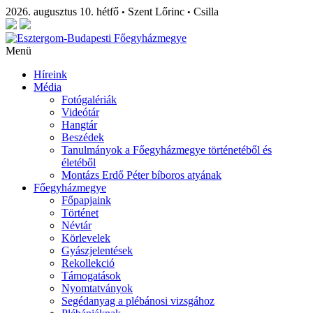
2026. augusztus 10. hétfő
Szent Lőrinc
Csilla
•
•
Menü
Híreink
Média
Fotógalériák
Videótár
Hangtár
Beszédek
Tanulmányok a Főegyházmegye történetéből és
életéből
Montázs Erdő Péter bíboros atyának
Főegyházmegye
Főpapjaink
Történet
Névtár
Körlevelek
Gyászjelentések
Rekollekció
Támogatások
Nyomtatványok
Segédanyag a plébánosi vizsgához