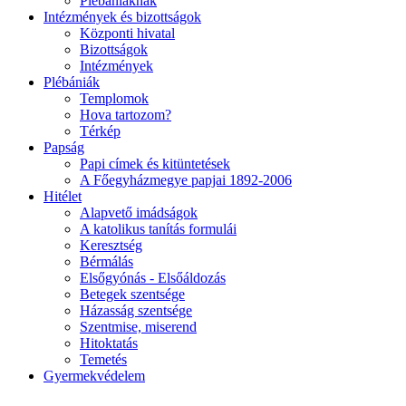
Plébániáknak
Intézmények és bizottságok
Központi hivatal
Bizottságok
Intézmények
Plébániák
Templomok
Hova tartozom?
Térkép
Papság
Papi címek és kitüntetések
A Főegyházmegye papjai 1892-2006
Hitélet
Alapvető imádságok
A katolikus tanítás formulái
Keresztség
Bérmálás
Elsőgyónás - Elsőáldozás
Betegek szentsége
Házasság szentsége
Szentmise, miserend
Hitoktatás
Temetés
Gyermekvédelem