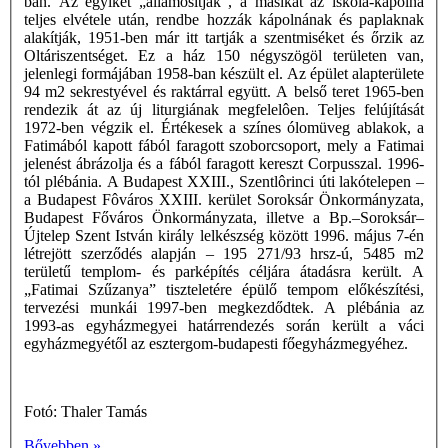
ban. Az egyiket „államosítják”, a másikat az iskola-kápolna
teljes elvétele után, rendbe hozzák kápolnának és paplaknak
alakítják, 1951-ben már itt tartják a szentmiséket és őrzik az
Oltáriszentséget. Ez a ház 150 négyszögöl területen van,
jelenlegi formájában 1958-ban készült el. Az épület alapterülete
94 m2 sekrestyével és raktárral együtt. A belső teret 1965-ben
rendezik át az új liturgiának megfelelôen. Teljes felújítását
1972-ben végzik el. Értékesek a színes ólomüveg ablakok, a
Fatimából kapott fából faragott szoborcsoport, mely a Fatimai
jelenést ábrázolja és a fából faragott kereszt Corpusszal. 1996-
tól plébánia. A Budapest XXIII., Szentlôrinci úti lakótelepen –
a Budapest Fôváros XXIII. kerület Soroksár Önkormányzata,
Budapest Főváros Önkormányzata, illetve a Bp.–Soroksár–
Újtelep Szent István király lelkészség között 1996. május 7-én
létrejött szerződés alapján – 195 271/93 hrsz-ú, 5485 m2
területű templom- és parképítés céljára átadásra került. A
„Fatimai Szűzanya” tiszteletére épülő tempom előkészítési,
tervezési munkái 1997-ben megkezdődtek. A plébánia az
1993-as egyházmegyei határrendezés során került a váci
egyházmegyétől az esztergom-budapesti főegyházmegyéhez.
Fotó: Thaler Tamás
Bővebben »