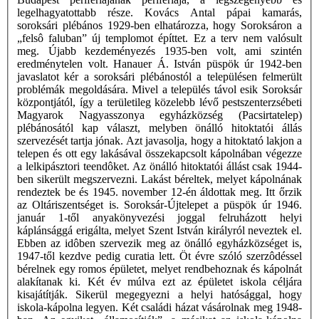
legelhagyatottabb része. Kovács Antal pápai kamarás,
soroksári plébános 1929-ben elhatározza, hogy Soroksáron a
„felsô faluban” új templomot építtet. Ez a terv nem valósult
meg. Újabb kezdeményezés 1935-ben volt, ami szintén
eredménytelen volt. Hanauer Á. István püspök úr 1942-ben
javaslatot kér a soroksári plébánostól a településen felmerült
problémák megoldására. Mivel a település távol esik Soroksár
központjától, így a területileg közelebb lévő pestszenterzsébeti
Magyarok Nagyasszonya egyházközség (Pacsirtatelep)
plébánosától kap választ, melyben önálló hitoktatói állás
szervezését tartja jónak. Azt javasolja, hogy a hitoktató lakjon a
telepen és ott egy lakásával összekapcsolt kápolnában végezze
a lelkipásztori teendôket. Az önálló hitoktatói állást csak 1944-
ben sikerült megszervezni. Lakást béreltek, melyet kápolnának
rendeztek be és 1945. november 12-én áldottak meg. Itt őrzik
az Oltáriszentséget is. Soroksár-Újtelepet a püspök úr 1946.
január 1-től anyakönyvezési joggal felruházott helyi
káplánsággá erigálta, melyet Szent István királyról neveztek el.
Ebben az idôben szervezik meg az önálló egyházközséget is,
1947-től kezdve pedig curatia lett. Öt évre szóló szerzôdéssel
bérelnek egy romos épületet, melyet rendbehoznak és kápolnát
alakítanak ki. Két év múlva ezt az épületet iskola céljára
kisajátítják. Sikerül megegyezni a helyi hatósággal, hogy
iskola-kápolna legyen. Két családi házat vásárolnak meg 1948-