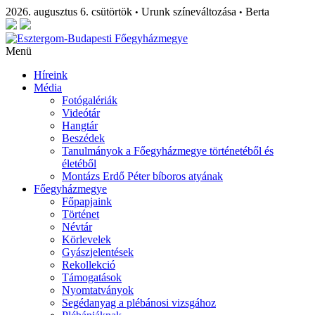
2026. augusztus 6. csütörtök
Urunk színeváltozása
Berta
•
•
Menü
Híreink
Média
Fotógalériák
Videótár
Hangtár
Beszédek
Tanulmányok a Főegyházmegye történetéből és
életéből
Montázs Erdő Péter bíboros atyának
Főegyházmegye
Főpapjaink
Történet
Névtár
Körlevelek
Gyászjelentések
Rekollekció
Támogatások
Nyomtatványok
Segédanyag a plébánosi vizsgához