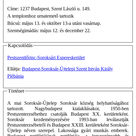
Címe: 1237 Budapest, Szent László u. 149.
A templomhoz urnatemető tartozik
Búcsú: május 13. és október 13-a utáni vasárnap.
Szentségimádás: május 12. és december 22.
Kapcsolódás
Pestszentlőrinc-Soroksári Espereskerület
Ellátja:
Budapest-Soroksár-Újtelepi Szent István Király
Plébánia
Történet
A mai Soroksár-Újtelep Soroksár község helyhatóságához
tartozott. Nagybudapest kialakításakor, 1950-ben
Pestszenterzsébethez csatolják Budapest XX. kerületeként.
Soroksár kezdeményezésére 1993-ban leválasztják
Pestszenterzsébetről és Budapest XXIII. kerületeként Soroksár-
Újtelep néven szerepel. Lakossága gyári munkás emberek.
Budapest perifériájának perifériája, a legszegényebb és