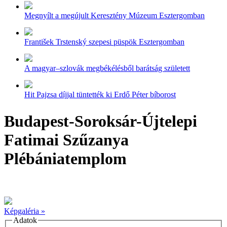
Megnyílt a megújult Keresztény Múzeum Esztergomban
František Trstenský szepesi püspök Esztergomban
A magyar–szlovák megbékélésből barátság született
Hit Pajzsa díjjal tüntették ki Erdő Péter bíborost
Budapest-Soroksár-Újtelepi
Fatimai Szűzanya
Plébániatemplom
Képgaléria »
Adatok