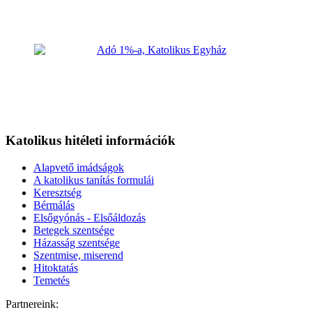
Katolikus hitéleti információk
Alapvető imádságok
A katolikus tanítás formulái
Keresztség
Bérmálás
Elsőgyónás - Elsőáldozás
Betegek szentsége
Házasság szentsége
Szentmise, miserend
Hitoktatás
Temetés
Partnereink: