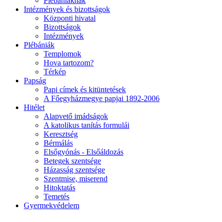
Plébániáknak
Intézmények és bizottságok
Központi hivatal
Bizottságok
Intézmények
Plébániák
Templomok
Hova tartozom?
Térkép
Papság
Papi címek és kitüntetések
A Főegyházmegye papjai 1892-2006
Hitélet
Alapvető imádságok
A katolikus tanítás formulái
Keresztség
Bérmálás
Elsőgyónás - Elsőáldozás
Betegek szentsége
Házasság szentsége
Szentmise, miserend
Hitoktatás
Temetés
Gyermekvédelem