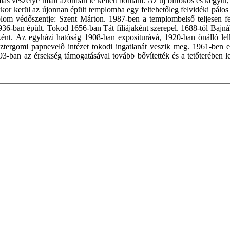
ás veszélye miatt azonban le kellett bontani. Az új birtokos és kegyúr,
r kerül az újonnan épült templomba egy feltehetőleg felvidéki pálos t
plom védőszentje: Szent Márton. 1987-ben a templombelső teljesen fe
-ban épült. Tokod 1656-ban Tát filiájaként szerepel. 1688-tól Bajnáh
aként. Az egyházi hatóság 1908-ban expositurává, 1920-ban önálló le
ergomi papnevelô intézet tokodi ingatlanát veszik meg. 1961-ben ezt
1993-ban az érsekség támogatásával tovább bővítették és a tetőterében