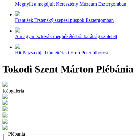
Megnyílt a megújult Keresztény Múzeum Esztergomban
František Trstenský szepesi püspök Esztergomban
A magyar–szlovák megbékélésből barátság született
Hit Pajzsa díjjal tüntették ki Erdő Péter bíborost
Tokodi Szent Márton Plébánia
Képgaléria
Plébánia