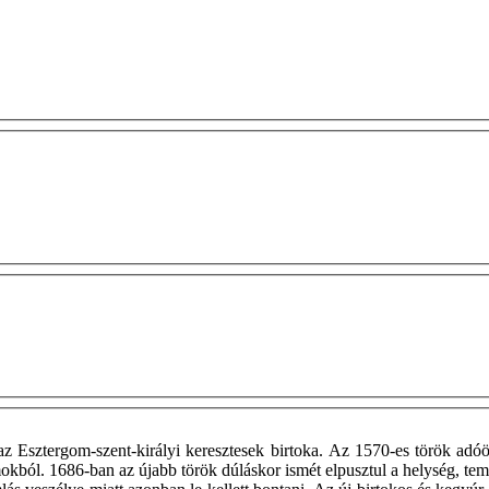
 az Esztergom-szent-királyi keresztesek birtoka. Az 1570-es török adóö
okból. 1686-ban az újabb török dúláskor ismét elpusztul a helység, temp