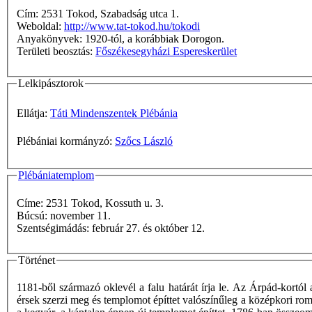
Cím: 2531 Tokod, Szabadság utca 1.
Weboldal:
http://www.tat-tokod.hu/tokodi
Anyakönyvek: 1920-tól, a korábbiak Dorogon.
Területi beosztás:
Főszékesegyházi Espereskerület
Lelkipásztorok
Ellátja:
Táti Mindenszentek Plébánia
Plébániai kormányzó:
Szőcs László
Plébániatemplom
Címe: 2531 Tokod, Kossuth u. 3.
Búcsú: november 11.
Szentségimádás: február 27. és október 12.
Történet
1181-ből származó oklevél a falu határát írja le. Az Árpád-kortól
érsek szerzi meg és templomot építtet valószínűleg a középkori rom