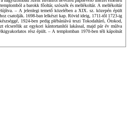
 a nagyszombati Szent Istvánról nevezett papnevelő intézet emelteti
emplomból a barokk főoltár, szószék és mellékoltár. A mellékoltár
lújítva. – A jelenlegi temető közelében a XIX. sz. közepén épült
oz csatolják. 1698-ban lelkészt kap. Rövid ideig, 1711-tôl 1723-ig
lkészséggé, 1924-ben pedig plébániává teszi Tokodaltáró, Ótokod,
 elcserélik az egykori kántortanítói lakással, majd pár év múlva
 lelkigyakorlatos rész épült. – A templomban 1970-ben téli kápolnát