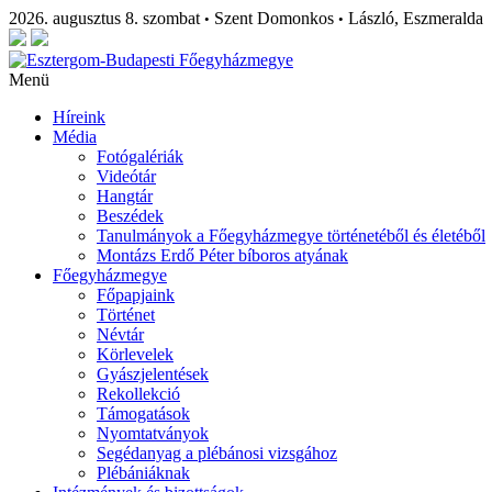
2026. augusztus 8. szombat
Szent Domonkos
László, Eszmeralda
•
•
Menü
Híreink
Média
Fotógalériák
Videótár
Hangtár
Beszédek
Tanulmányok a Főegyházmegye történetéből és életéből
Montázs Erdő Péter bíboros atyának
Főegyházmegye
Főpapjaink
Történet
Névtár
Körlevelek
Gyászjelentések
Rekollekció
Támogatások
Nyomtatványok
Segédanyag a plébánosi vizsgához
Plébániáknak