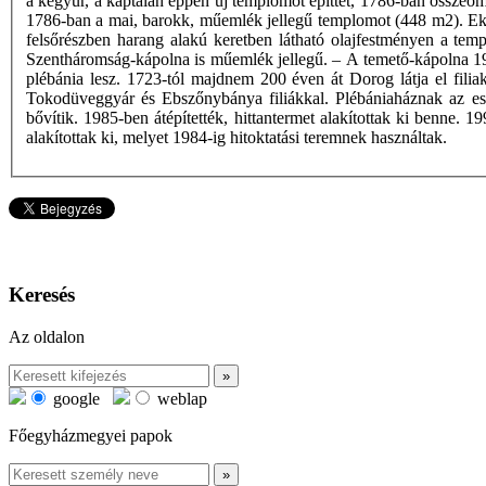
a kegyúr, a káptalan éppen új templomot építtet, 1786-ban összeoml
1786-ban a mai, barokk, műemlék jellegű templomot (448 m2). Ekko
felsőrészben harang alakú keretben látható olajfestményen a tem
Szentháromság-kápolna is műemlék jellegű. – A temető-kápolna 1936
plébánia lesz. 1723-tól majdnem 200 éven át Dorog látja el fili
Tokodüveggyár és Ebszőnybánya filiákkal. Plébániaháznak az eszt
bővítik. 1985-ben átépítették, hittantermet alakítottak ki benne. 
alakítottak ki, melyet 1984-ig hitoktatási teremnek használtak.
Keresés
Az oldalon
google
weblap
Főegyházmegyei papok