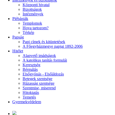
Intézmények és bizottságok
Központi hivatal
Bizottságok
Intézmények
Plébániák
Templomok
Hova tartozom?
Térkép
Papság
Papi címek és kitüntetések
A Főegyházmegye papjai 1892-2006
Hitélet
Alapvető imádságok
A katolikus tanítás formulái
Keresztség
Bérmálás
Elsőgyónás - Elsőáldozás
Betegek szentsége
Házasság szentsége
Szentmise, miserend
Hitoktatás
Temetés
Gyermekvédelem