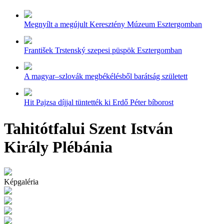
Megnyílt a megújult Keresztény Múzeum Esztergomban
František Trstenský szepesi püspök Esztergomban
A magyar–szlovák megbékélésből barátság született
Hit Pajzsa díjjal tüntették ki Erdő Péter bíborost
Tahitótfalui Szent István
Király Plébánia
Képgaléria