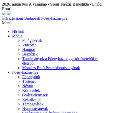
2026. augusztus 9. vasárnap
Szent Terézia Benedikta
Emőd,
•
•
Román
Menü
Híreink
Média
Fotógalériák
Videótár
Hangtár
Beszédek
Tanulmányok a Főegyházmegye történetéből és
életéből
Montázs Erdő Péter bíboros atyának
Főegyházmegye
Főpapjaink
Történet
Névtár
Körlevelek
Gyászjelentések
Rekollekció
Támogatások
Nyomtatványok