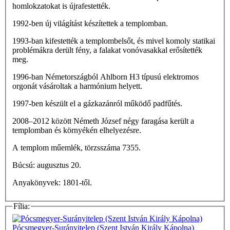
homlokzatokat is újrafestették.
1992-ben új világítást készítettek a templomban.
1993-ban kifestették a templombelsőt, és mivel komoly statikai
problémákra derült fény, a falakat vonóvasakkal erősítették
meg.
1996-ban Németországból Ahlborn H3 típusú elektromos
orgonát vásároltak a harmónium helyett.
1997-ben készült el a gázkazánról működő padfűtés.
2008–2012 között Németh József négy faragása került a
templomban és környékén elhelyezésre.
A templom műemlék, törzsszáma 7355.
Búcsú: augusztus 20.
Anyakönyvek: 1801-től.
Fília:
Pócsmegyer-Surányitelep (Szent István Király Kápolna)