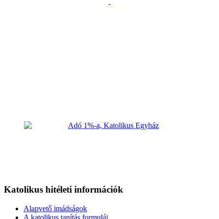
Katolikus hitéleti információk
Alapvető imádságok
A katolikus tanítás formulái