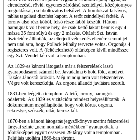
elrendezésű, rövid, egyenes záródású szentéllyel, középtornyos
megoldással, csehboltozatos belsővel. A homlokzat falsávos,
táblás tagolású díszítést kapott. A tetőt zsindellyel fedték. A
torony alsó rész kőből, felső része fából készült. Három
harangnak volt benne hely, de csak kettő lakott benne: egy 4
mázsa 35 font súlyú és egy 2 mázsás. Oltárát Szt. István
tiszteletére állították, az elterjedt vélekedés ellenére semmi jel
nem utal arra, hogy Pollack Mihály tervezte volna. Orgonája 4
regiszteres volt. A (feltételezhető) oltárképen kívül mindössze
egy Szt. Vendel kép volt a templomban.
Az 1829-es kánoni látogatás már a felszerelések lassú
gyarapodásáról számolt be. Javadalma 6 hold föld, amelyet
Takács Jánostól örökölt. Még mindig nem volt felszentelve.
Végre volt keresztkútja. Az orgona állandó javításra szorult.
1831-ben leégett a templom. A tető, torony, harangok
odalettek. Az 1839-es vizitációra mindezt helyreállították. A
dokumentum megállapította, hogy volt kórus, orgona,
sekrestye, szószék, oltár, keresztkút.
1870-ben a kánoni látogatás jegyzőkönyve szerint felszerelési
tárgyai szinte „nem normális mértékben” gyarapodtak, a
főoltárképpel együtt összesen 29 tárgy volt a templomban.
Felújítás utoljára 1866-ban történt.