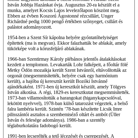
István Jobbja Hazánkat óvja. Augusztus 20-ra készült el a
munka, amelyet Kocsis Lajos levelezőlapon köszönt meg.
Ebben az évben Koszorú Ágostonné rézcsillárt, Unger
Richárdné pedig 1000 pengő értékben szőnyeget, csillárt és
palástot adományozott.
1954-ben a Szent Sír kápolna helyére gyóntatóhelyiséget
építettek (ma is megvan). Ekkor falazhatták be ablakát, amely
tükörképe volt a kórusfeljáró ablakának.
1966-ban Szentirmay Károly plébános jelentős átalakításokat
kezdett a templomon. Levakarták Lohr falképeit, a főoltár fölé
Metky Ödön mozaikja került Szent Istvánról, eltávolították az
orgonát (megsemmisítették, helyére csak egy harmónium
került), a hajóba új keresztút került Bozóki Istvánné
ajándékaként. 1971-ben új keresztkút készült, amely Tölgyes
István alkotása. A régi, 1829-es keresztkutat megsemmisítették.
1973-ban villamosították a harangokat (higanykapcsolóval,
lekötött nyelvvel), 1978-ban külső tatarozást végeztek, a belső
falra lambéria került. Szintén ’78-ban készítette Licsik Imre
pilisszántói asztalos a szembemiséző oltárt és ambót (Üller
István és felesége adománya). 1986-ban a szentély
téglaburkolatára fadobogó került.
1991-ben lecserélték a tető lécezését és cserepezését. A