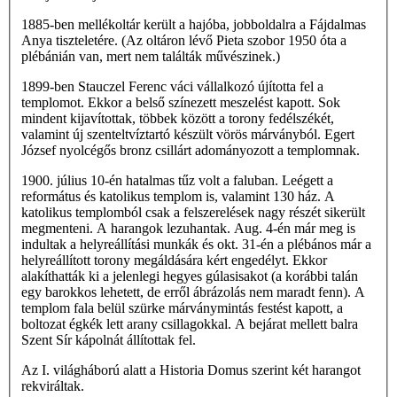
1885-ben mellékoltár került a hajóba, jobboldalra a Fájdalmas
Anya tiszteletére. (Az oltáron lévő Pieta szobor 1950 óta a
plébánián van, mert nem találták művészinek.)
1899-ben Stauczel Ferenc váci vállalkozó újította fel a
templomot. Ekkor a belső színezett meszelést kapott. Sok
mindent kijavítottak, többek között a torony fedélszékét,
valamint új szenteltvíztartó készült vörös márványból. Egert
József nyolcégős bronz csillárt adományozott a templomnak.
1900. július 10-én hatalmas tűz volt a faluban. Leégett a
református és katolikus templom is, valamint 130 ház. A
katolikus templomból csak a felszerelések nagy részét sikerült
megmenteni. A harangok lezuhantak. Aug. 4-én már meg is
indultak a helyreállítási munkák és okt. 31-én a plébános már a
helyreállított torony megáldására kért engedélyt. Ekkor
alakíthatták ki a jelenlegi hegyes gúlasisakot (a korábbi talán
egy barokkos lehetett, de erről ábrázolás nem maradt fenn). A
templom fala belül szürke márványmintás festést kapott, a
boltozat égkék lett arany csillagokkal. A bejárat mellett balra
Szent Sír kápolnát állítottak fel.
Az I. világháború alatt a Historia Domus szerint két harangot
rekviráltak.