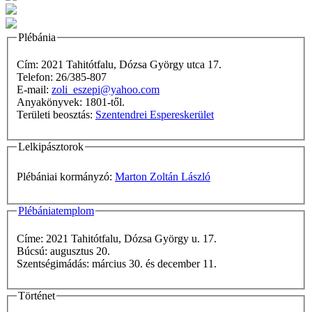
Plébánia
Cím: 2021 Tahitótfalu, Dózsa György utca 17.
Telefon: 26/385-807
E-mail:
zoli_eszepi@yahoo.com
Anyakönyvek: 1801-től.
Területi beosztás:
Szentendrei Espereskerület
Lelkipásztorok
Plébániai kormányzó:
Marton Zoltán László
Plébániatemplom
Címe: 2021 Tahitótfalu, Dózsa György u. 17.
Búcsú: augusztus 20.
Szentségimádás: március 30. és december 11.
Történet