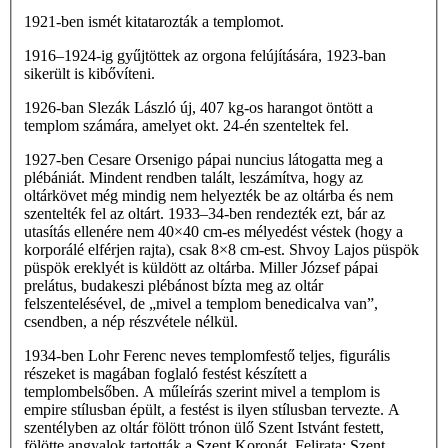
1921-ben ismét kitatarozták a templomot.
1916–1924-ig gyűjtöttek az orgona felújítására, 1923-ban
sikerült is kibővíteni.
1926-ban Slezák László új, 407 kg-os harangot öntött a
templom számára, amelyet okt. 24-én szenteltek fel.
1927-ben Cesare Orsenigo pápai nuncius látogatta meg a
plébániát. Mindent rendben talált, leszámítva, hogy az
oltárkövet még mindig nem helyezték be az oltárba és nem
szentelték fel az oltárt. 1933–34-ben rendezték ezt, bár az
utasítás ellenére nem 40×40 cm-es mélyedést véstek (hogy a
korporálé elférjen rajta), csak 8×8 cm-est. Shvoy Lajos püspök
püspök ereklyét is küldött az oltárba. Miller József pápai
prelátus, budakeszi plébánost bízta meg az oltár
felszentelésével, de „mivel a templom benedicalva van”,
csendben, a nép részvétele nélkül.
1934-ben Lohr Ferenc neves templomfestő teljes, figurális
részeket is magában foglaló festést készített a
templombelsőben. A műleírás szerint mivel a templom is
empire stílusban épült, a festést is ilyen stílusban tervezte. A
szentélyben az oltár fölött trónon ülő Szent Istvánt festett,
fölötte angyalok tartották a Szent Koronát. Felirata: Szent