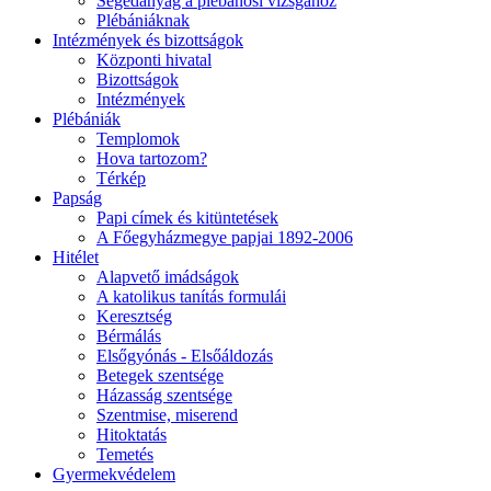
Segédanyag a plébánosi vizsgához
Plébániáknak
Intézmények és bizottságok
Központi hivatal
Bizottságok
Intézmények
Plébániák
Templomok
Hova tartozom?
Térkép
Papság
Papi címek és kitüntetések
A Főegyházmegye papjai 1892-2006
Hitélet
Alapvető imádságok
A katolikus tanítás formulái
Keresztség
Bérmálás
Elsőgyónás - Elsőáldozás
Betegek szentsége
Házasság szentsége
Szentmise, miserend
Hitoktatás
Temetés
Gyermekvédelem