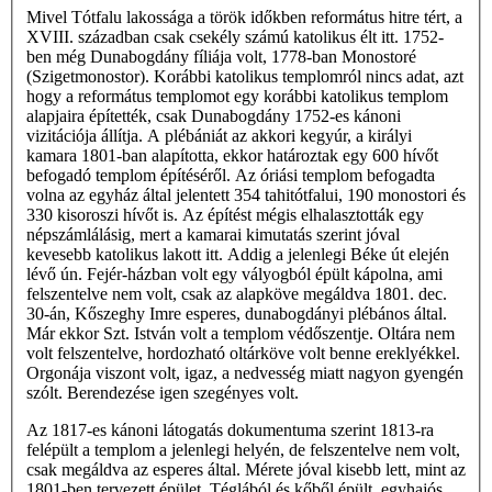
Mivel Tótfalu lakossága a török időkben református hitre tért, a
XVIII. században csak csekély számú katolikus élt itt. 1752-
ben még Dunabogdány fíliája volt, 1778-ban Monostoré
(Szigetmonostor). Korábbi katolikus templomról nincs adat, azt
hogy a református templomot egy korábbi katolikus templom
alapjaira építették, csak Dunabogdány 1752-es kánoni
vizitációja állítja. A plébániát az akkori kegyúr, a királyi
kamara 1801-ban alapította, ekkor határoztak egy 600 hívőt
befogadó templom építéséről. Az óriási templom befogadta
volna az egyház által jelentett 354 tahitótfalui, 190 monostori és
330 kisoroszi hívőt is. Az építést mégis elhalasztották egy
népszámlálásig, mert a kamarai kimutatás szerint jóval
kevesebb katolikus lakott itt. Addig a jelenlegi Béke út elején
lévő ún. Fejér-házban volt egy vályogból épült kápolna, ami
felszentelve nem volt, csak az alapköve megáldva 1801. dec.
30-án, Kőszeghy Imre esperes, dunabogdányi plébános által.
Már ekkor Szt. István volt a templom védőszentje. Oltára nem
volt felszentelve, hordozható oltárköve volt benne ereklyékkel.
Orgonája viszont volt, igaz, a nedvesség miatt nagyon gyengén
szólt. Berendezése igen szegényes volt.
Az 1817-es kánoni látogatás dokumentuma szerint 1813-ra
felépült a templom a jelenlegi helyén, de felszentelve nem volt,
csak megáldva az esperes által. Mérete jóval kisebb lett, mint az
1801-ben tervezett épület. Téglából és kőből épült, egyhajós