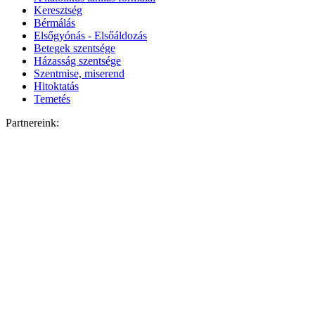
Keresztség
Bérmálás
Elsőgyónás - Elsőáldozás
Betegek szentsége
Házasság szentsége
Szentmise, miserend
Hitoktatás
Temetés
Partnereink: