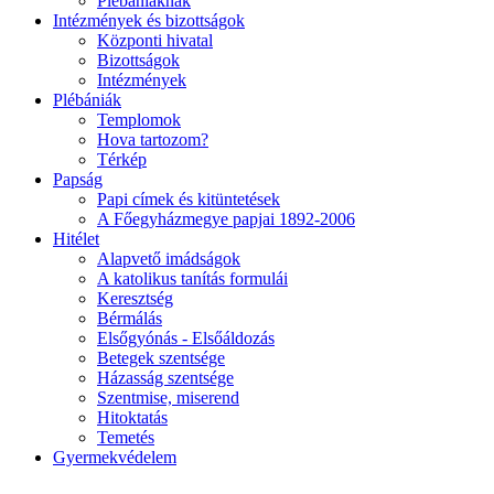
Plébániáknak
Intézmények és bizottságok
Központi hivatal
Bizottságok
Intézmények
Plébániák
Templomok
Hova tartozom?
Térkép
Papság
Papi címek és kitüntetések
A Főegyházmegye papjai 1892-2006
Hitélet
Alapvető imádságok
A katolikus tanítás formulái
Keresztség
Bérmálás
Elsőgyónás - Elsőáldozás
Betegek szentsége
Házasság szentsége
Szentmise, miserend
Hitoktatás
Temetés
Gyermekvédelem