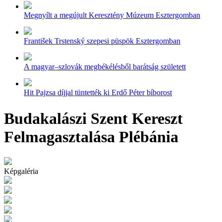
Megnyílt a megújult Keresztény Múzeum Esztergomban
František Trstenský szepesi püspök Esztergomban
A magyar–szlovák megbékélésből barátság született
Hit Pajzsa díjjal tüntették ki Erdő Péter bíborost
Budakalászi Szent Kereszt
Felmagasztalása Plébánia
Képgaléria