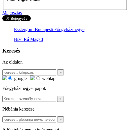
Megosztás
Esztergom-Budapesti Főegyházmegye
Bízd Rá Magad
Keresés
Az oldalon
google
weblap
Főegyházmegyei papok
Plébánia keresése
A főegyházmegye intézményei