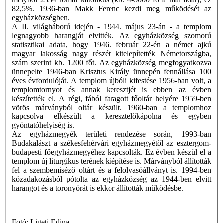
82,5%. 1936-ban Makk Ferenc kezdi meg működését az
egyházközségben.
A II. világháború idején - 1944. május 23-án - a templom
legnagyobb harangját elvitték. Az egyházközség szomorú
statisztikai adata, hogy 1946. február 22-én a német ajkú
magyar lakosság nagy részét kitelepítették Németországba,
szám szerint kb. 1200 főt. Az egyházközség megfogyatkozva
ünnepelte 1946-ban Krisztus Király ünnepén fennállása 100
éves évfordulóját. A templom újbóli kifestése 1956-ban volt, a
templomtornyot és annak keresztjét is ebben az évben
készítették el. A régi, fából faragott főoltár helyére 1959-ben
vörös márványból oltár készült. 1960-ban a templomhoz
kapcsolva elkészült a keresztelőkápolna és egyben
gyóntatóhelyiség is.
Az egyházmegyék területi rendezése során, 1993-ban
Budakalászt a székesfehérvári egyházmegyétől az esztergom-
budapesti főegyházmegyéhez kapcsolták. Ez évben készül el a
templom új liturgikus terének kiépítése is. Márványból állították
fel a szembemiséző oltárt és a felolvasóállványt is. 1994-ben
közadakozásból pótolta az egyházközség az 1944-ben elvitt
harangot és a toronyórát is ekkor állították működésbe.
Fotó: Ligeti Edina