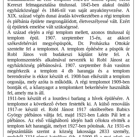
Kereszt felmagasztalása titulussal. 1845-ben alakul önálló
egyházközséggé és 1846-tól van saját anyakönyvezése. A
XIX. század végén dunai áradás következtében a régi templom
és plébánia épülete megrongálódott, életveszélyessé vált. Ezért
új épületek emelése vált szükségessé.
A század elején a régi templom mellett, azonos titulussal új
templom épül. 1907. szeptember 15-én, az akkori
székesfehérvári megyéspüspök, Dr. Prohászka Ottokár
szentelte fel a templomot. A templom építésére a püspök úr
Robl János volt budakeszi káplánt kérte fel. A
templomszentelés alkalmával nevezték ki Robl Jánost az
egyházközség plébánosává. 1907. szeptember 8-án vasúton
megérkezik a templom 4 db harangja és a templom
berendezése is ekkor készült el. 1908-ban elkészült a templom
orgonája, mely azóta is működik. A régi templomot 1909-ben
bontják el, a kôanyagot a templomkert bekerítésére használták
fel, amely ma is áll.
1911-ben készült el a lourdes-i barlang a hívek épülésére. A
templomot a következô évben festették ki. A külső renoválás
1917-re készül el. Robl Jánost 1917 októberében Babics
György plébános váltja fel, majd 1921-ben Laktis Pál lett a
plébános. Az első világháború idején hadi célokra elvitték a
templom két harangját, melyet 1927-ben pótolnak. Az 1931-es
népszámlálás szerint a község lakossága 2833 személy,
melyből 2334 római katolikus (kb. 4-5000 fô a mai adat), ez