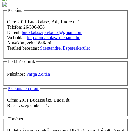
Plébánia
Cím: 2011 Budakalász, Ady Endre u. 1.
Telefon: 26/396-038
E-mail:
budakalasziplebania@gmail.com
Weboldal:
http://budakalasz.plebania.hu
Anyakönyvek: 1846-tól.
Területi beosztás:
Szentendrei Espereskerület
Lelkipásztorok
Plébános:
Varga Zoltán
Plébániatemplom
Címe: 2011 Budakalász, Budai út
Búcsú: szeptember 14.
Történet
Budakalászon az első templom 1824-26 között épült, Szent