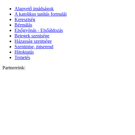
Alapvető imádságok
A katolikus tanítás formulái
Keresztség
Bérmálás
Elsőgyónás - Elsőáldozás
Betegek szentsége
Házasság szentsége
Szentmise, miserend
Hitoktatás
Temetés
Partnereink: