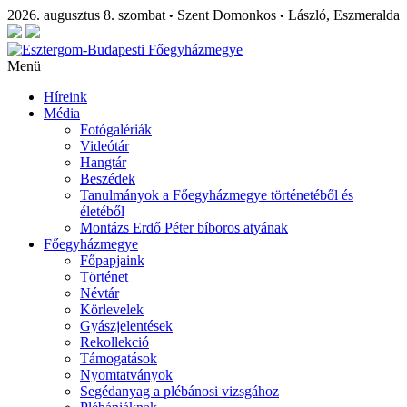
2026. augusztus 8. szombat
Szent Domonkos
László, Eszmeralda
•
•
Menü
Híreink
Média
Fotógalériák
Videótár
Hangtár
Beszédek
Tanulmányok a Főegyházmegye történetéből és
életéből
Montázs Erdő Péter bíboros atyának
Főegyházmegye
Főpapjaink
Történet
Névtár
Körlevelek
Gyászjelentések
Rekollekció
Támogatások
Nyomtatványok
Segédanyag a plébánosi vizsgához