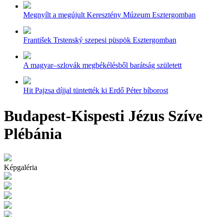
Megnyílt a megújult Keresztény Múzeum Esztergomban
František Trstenský szepesi püspök Esztergomban
A magyar–szlovák megbékélésből barátság született
Hit Pajzsa díjjal tüntették ki Erdő Péter bíborost
Budapest-Kispesti Jézus Szíve
Plébánia
Képgaléria