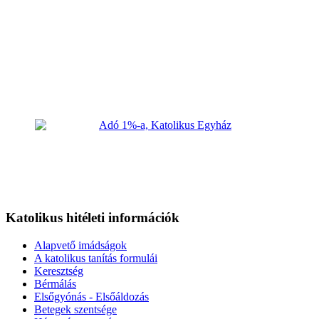
Katolikus hitéleti információk
Alapvető imádságok
A katolikus tanítás formulái
Keresztség
Bérmálás
Elsőgyónás - Elsőáldozás
Betegek szentsége