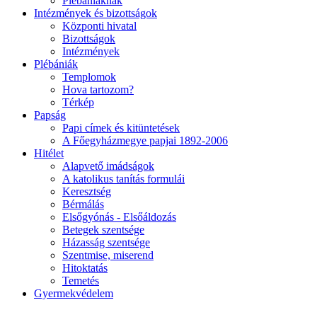
Plébániáknak
Intézmények és bizottságok
Központi hivatal
Bizottságok
Intézmények
Plébániák
Templomok
Hova tartozom?
Térkép
Papság
Papi címek és kitüntetések
A Főegyházmegye papjai 1892-2006
Hitélet
Alapvető imádságok
A katolikus tanítás formulái
Keresztség
Bérmálás
Elsőgyónás - Elsőáldozás
Betegek szentsége
Házasság szentsége
Szentmise, miserend
Hitoktatás
Temetés
Gyermekvédelem