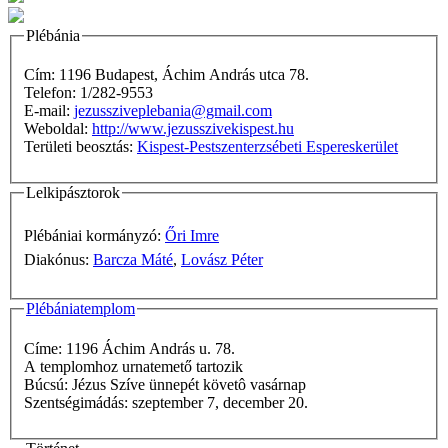
Plébánia
Cím: 1196 Budapest, Áchim András utca 78.
Telefon: 1/282-9553
E-mail:
jezussziveplebania@gmail.com
Weboldal:
http://www.jezusszivekispest.hu
Területi beosztás:
Kispest-Pestszenterzsébeti Espereskerület
Lelkipásztorok
Plébániai kormányzó:
Őri Imre
Diakónus:
Barcza Máté
,
Lovász Péter
Plébániatemplom
Címe: 1196 Áchim András u. 78.
A templomhoz urnatemető tartozik
Búcsú: Jézus Szíve ünnepét követô vasárnap
Szentségimádás: szeptember 7, december 20.