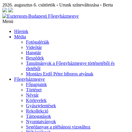
2026. augusztus 6. csütörtök
Urunk színeváltozása
Berta
•
•
Menü
Híreink
Média
Fotógalériák
Videótár
Hangtár
Beszédek
Tanulmányok a Főegyházmegye történetéből és
életéből
Montázs Erdő Péter bíboros atyának
Főegyházmegye
Főpapjaink
Történet
Névtár
Körlevelek
Gyászjelentések
Rekollekció
Támogatások
Nyomtatványok
Segédanyag a plébánosi vizsgához