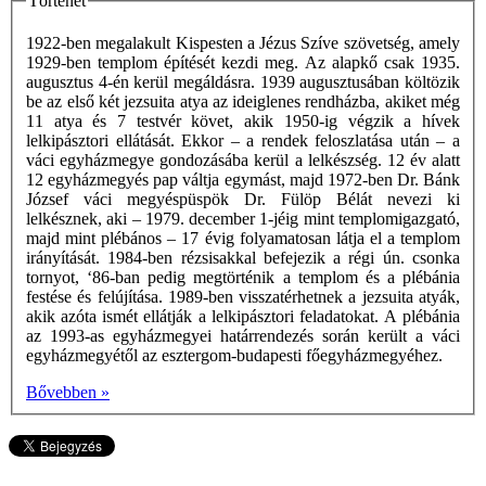
Történet
1922-ben megalakult Kispesten a Jézus Szíve szövetség, amely
1929-ben templom építését kezdi meg. Az alapkő csak 1935.
augusztus 4-én kerül megáldásra. 1939 augusztusában költözik
be az első két jezsuita atya az ideiglenes rendházba, akiket még
11 atya és 7 testvér követ, akik 1950-ig végzik a hívek
lelkipásztori ellátását. Ekkor – a rendek feloszlatása után – a
váci egyházmegye gondozásába kerül a lelkészség. 12 év alatt
12 egyházmegyés pap váltja egymást, majd 1972-ben Dr. Bánk
József váci megyéspüspök Dr. Fülöp Bélát nevezi ki
lelkésznek, aki – 1979. december 1-jéig mint templomigazgató,
majd mint plébános – 17 évig folyamatosan látja el a templom
irányítását. 1984-ben rézsisakkal befejezik a régi ún. csonka
tornyot, ‘86-ban pedig megtörténik a templom és a plébánia
festése és felújítása. 1989-ben visszatérhetnek a jezsuita atyák,
akik azóta ismét ellátják a lelkipásztori feladatokat. A plébánia
az 1993-as egyházmegyei határrendezés során került a váci
egyházmegyétől az esztergom-budapesti főegyházmegyéhez.
Bővebben »