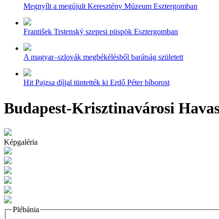
Megnyílt a megújult Keresztény Múzeum Esztergomban
František Trstenský szepesi püspök Esztergomban
A magyar–szlovák megbékélésből barátság született
Hit Pajzsa díjjal tüntették ki Erdő Péter bíborost
Budapest-Krisztinavárosi Hava
Képgaléria
Plébánia