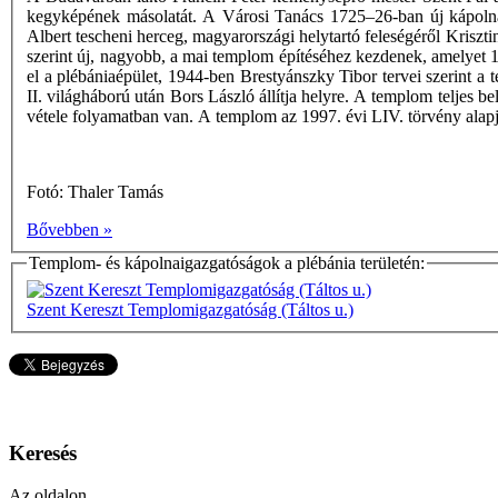
kegyképének másolatát. A Városi Tanács 1725–26-ban új kápolnát 
Albert tescheni herceg, magyarországi helytartó feleségéről Kriszt
szerint új, nagyobb, a mai templom építéséhez kezdenek, amelyet 1
el a plébániaépület, 1944-ben Brestyánszky Tibor tervei szerint a
II. világháború után Bors László állítja helyre. A templom teljes 
vétele folyamatban van. A templom az 1997. évi LIV. törvény alapjá
Fotó: Thaler Tamás
Bővebben »
Templom- és kápolnaigazgatóságok a plébánia területén:
Szent Kereszt Templomigazgatóság (Táltos u.)
Keresés
Az oldalon