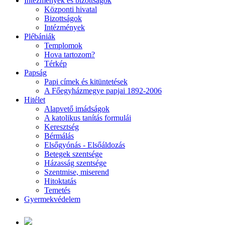
Intézmények és bizottságok
Központi hivatal
Bizottságok
Intézmények
Plébániák
Templomok
Hova tartozom?
Térkép
Papság
Papi címek és kitüntetések
A Főegyházmegye papjai 1892-2006
Hitélet
Alapvető imádságok
A katolikus tanítás formulái
Keresztség
Bérmálás
Elsőgyónás - Elsőáldozás
Betegek szentsége
Házasság szentsége
Szentmise, miserend
Hitoktatás
Temetés
Gyermekvédelem