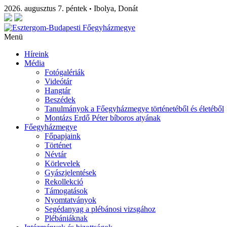
2026. augusztus 7. péntek
Ibolya, Donát
•
Menü
Híreink
Média
Fotógalériák
Videótár
Hangtár
Beszédek
Tanulmányok a Főegyházmegye történetéből és életéből
Montázs Erdő Péter bíboros atyának
Főegyházmegye
Főpapjaink
Történet
Névtár
Körlevelek
Gyászjelentések
Rekollekció
Támogatások
Nyomtatványok
Segédanyag a plébánosi vizsgához
Plébániáknak