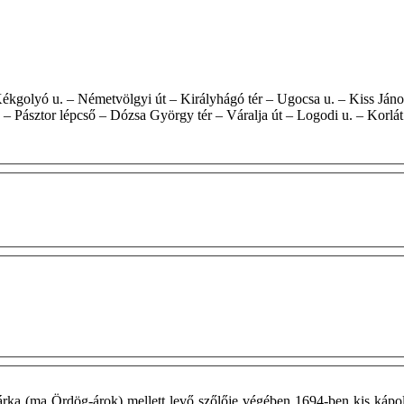
. – Pásztor lépcső – Dózsa György tér – Váralja út – Logodi u. – Korlát
ka (ma Ördög-árok) mellett levő szőlője végében 1694-ben kis kápol