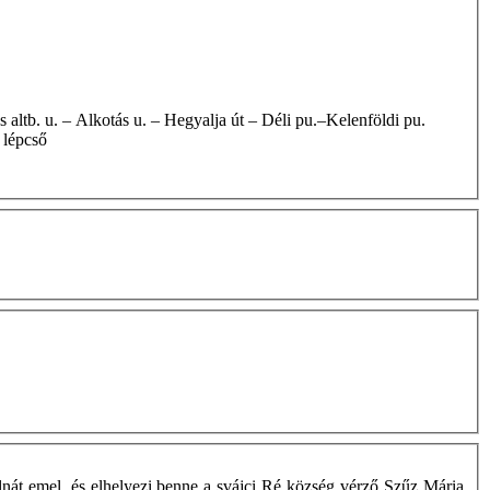
 lépcső
nát emel, és elhelyezi benne a svájci Ré község vérző Szűz Mária