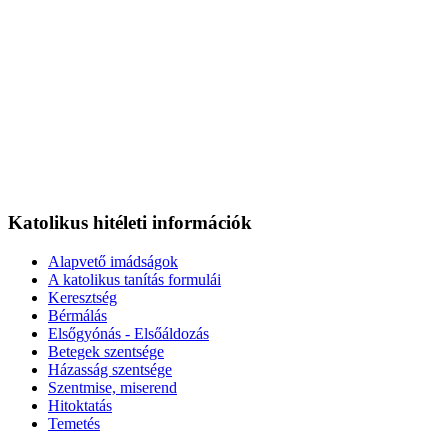
Katolikus hitéleti információk
Alapvető imádságok
A katolikus tanítás formulái
Keresztség
Bérmálás
Elsőgyónás - Elsőáldozás
Betegek szentsége
Házasság szentsége
Szentmise, miserend
Hitoktatás
Temetés