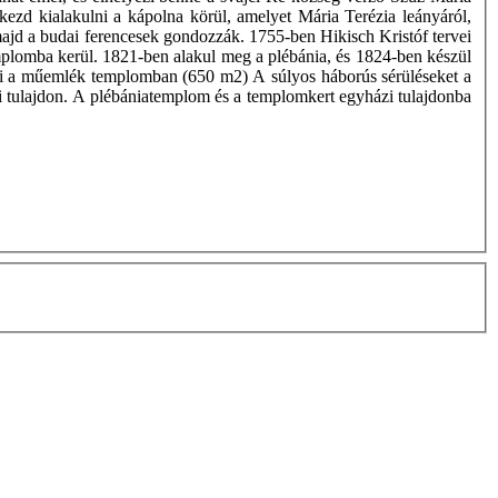
ezd kialakulni a kápolna körül, amelyet Mária Terézia leányáról,
 majd a budai ferencesek gondozzák. 1755-ben Hikisch Kristóf tervei
emplomba kerül. 1821-ben alakul meg a plébánia, és 1824-ben készül
ak ki a műemlék templomban (650 m2) A súlyos háborús sérüléseket a
ázi tulajdon. A plébániatemplom és a templomkert egyházi tulajdonba