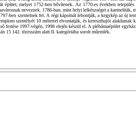
építtet, melyet 1752-ben bővítenek. Az 1770-es években település k
inavárosnak neveznek. 1786-ban, mint helyi lelkészséget a karmeliták,
797-ben szentelnek fel. A régi kápolnát lebontják, a kegykép az új t
 templom szentélyét 10 méterrel elvontatják, és kereszthajót alakítan
belsô festése 1997-végén, 1998 elején készül el. A plébániaépület egyh
n 15 142. törzsszám alatt II. kategóriába sorolt műemlék.