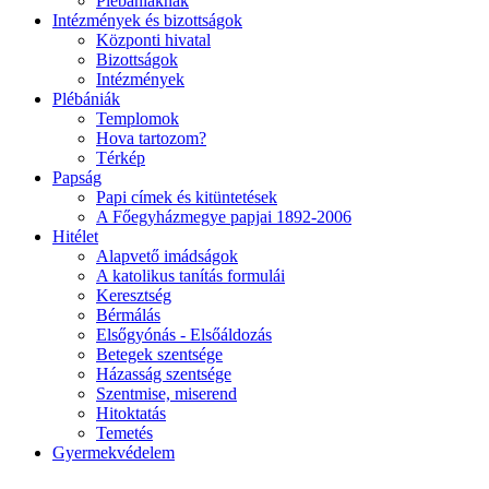
Plébániáknak
Intézmények és bizottságok
Központi hivatal
Bizottságok
Intézmények
Plébániák
Templomok
Hova tartozom?
Térkép
Papság
Papi címek és kitüntetések
A Főegyházmegye papjai 1892-2006
Hitélet
Alapvető imádságok
A katolikus tanítás formulái
Keresztség
Bérmálás
Elsőgyónás - Elsőáldozás
Betegek szentsége
Házasság szentsége
Szentmise, miserend
Hitoktatás
Temetés
Gyermekvédelem