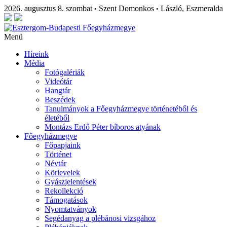
2026. augusztus 8. szombat
Szent Domonkos
László, Eszmeralda
•
•
Menü
Híreink
Média
Fotógalériák
Videótár
Hangtár
Beszédek
Tanulmányok a Főegyházmegye történetéből és
életéből
Montázs Erdő Péter bíboros atyának
Főegyházmegye
Főpapjaink
Történet
Névtár
Körlevelek
Gyászjelentések
Rekollekció
Támogatások
Nyomtatványok
Segédanyag a plébánosi vizsgához