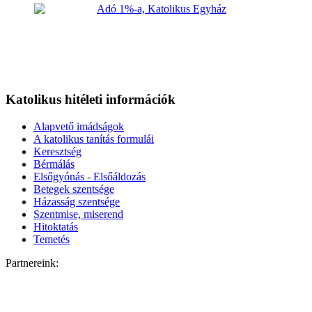
Katolikus hitéleti információk
Alapvető imádságok
A katolikus tanítás formulái
Keresztség
Bérmálás
Elsőgyónás - Elsőáldozás
Betegek szentsége
Házasság szentsége
Szentmise, miserend
Hitoktatás
Temetés
Partnereink: