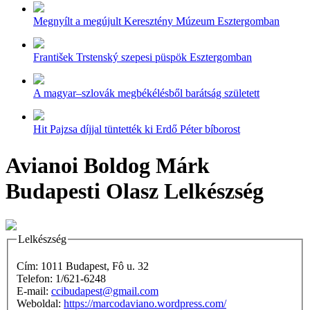
Megnyílt a megújult Keresztény Múzeum Esztergomban
František Trstenský szepesi püspök Esztergomban
A magyar–szlovák megbékélésből barátság született
Hit Pajzsa díjjal tüntették ki Erdő Péter bíborost
Avianoi Boldog Márk
Budapesti Olasz Lelkészség
Lelkészség
Cím: 1011 Budapest, Fô u. 32
Telefon: 1/621-6248
E-mail:
ccibudapest@gmail.com
Weboldal:
https://marcodaviano.wordpress.com/