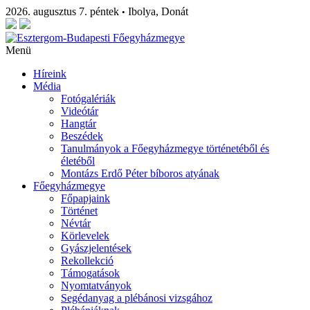
2026. augusztus 7. péntek
Ibolya, Donát
•
Menü
Híreink
Média
Fotógalériák
Videótár
Hangtár
Beszédek
Tanulmányok a Főegyházmegye történetéből és
életéből
Montázs Erdő Péter bíboros atyának
Főegyházmegye
Főpapjaink
Történet
Névtár
Körlevelek
Gyászjelentések
Rekollekció
Támogatások
Nyomtatványok
Segédanyag a plébánosi vizsgához