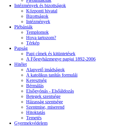
Plébániáknak
Intézmények és bizottságok
Központi hivatal
Bizottságok
Intézmények
Plébániák
Templomok
Hova tartozom?
Térkép
Papság
Papi címek és kitüntetések
A Főegyházmegye papjai 1892-2006
Hitélet
Alapvető imádságok
A katolikus tanítás formulái
Keresztség
Bérmálás
Elsőgyónás - Elsőáldozás
Betegek szentsége
Házasság szentsége
Szentmise, miserend
Hitoktatás
Temetés
Gyermekvédelem