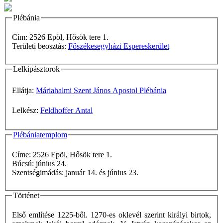
Plébánia
Cím: 2526 Epöl, Hősök tere 1.
Területi beosztás:
Főszékesegyházi Espereskerület
Lelkipásztorok
Ellátja:
Máriahalmi Szent János Apostol Plébánia
Lelkész:
Feldhoffer Antal
Plébániatemplom
Címe: 2526 Epöl, Hősök tere 1.
Búcsú: június 24.
Szentségimádás: január 14. és június 23.
Történet
Első említése 1225-ből. 1270-es oklevél szerint királyi birtok,