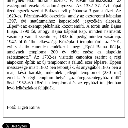
amelynek lakói borral adóznak. V. István koronázásakor az
esztergomi érseknek adományozza. Az 1332–37. évi pápai
tizedjegyzék szerint Balázs nevű plébánosa 3 garast fizet. Az
1629-es, Pázmány-féle összeírás, amely az esztergomi káptalan
1397. évi statútumaihoz kapcsolódó jegyzékén alapszik,
„Epel”-t az exempt plébániák között említi. A török után Bajna
filiája. 1790-tôl, ahogy Bajna káplánt kap, minden harmadik
vasárnap van itt szentmise, 1833-tól pedig minden vasárnap.
1947-től önálló lelkészség. Középkori templomáról az 1701.
évi visitatio canonica emlékezik meg: „Epöl Bajna fiókja,
amelynek temploma 200 év előtt egész az alapokig
szétzúzatott.” Az 1732-es visitatio canonica szerint a régi
alapokon építik az új templomot a falutól ezer lépésre. Éppen
messzesége miatt 1802-ben lebontják, és anyagából 1805-ben a
mai, késô barokk, műemlék jellegű templomot (230 m2)
emelik. A régi templom helyét „az öreg-szentegyház dűlő”
őrzi. 1952–69 között a templomot és az egyházi tulajdonban
levő lelkészlakot felújítják.
Fotó: Ligeti Edina