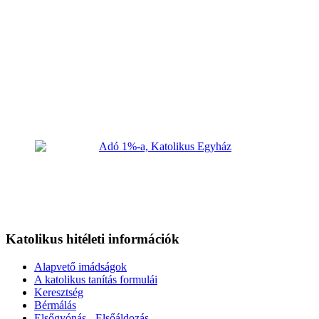
Katolikus hitéleti információk
Alapvető imádságok
A katolikus tanítás formulái
Keresztség
Bérmálás
Elsőgyónás - Elsőáldozás