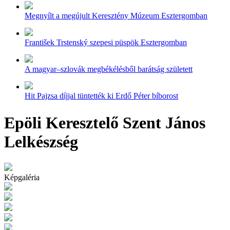
Megnyílt a megújult Keresztény Múzeum Esztergomban
František Trstenský szepesi püspök Esztergomban
A magyar–szlovák megbékélésből barátság született
Hit Pajzsa díjjal tüntették ki Erdő Péter bíborost
Epöli Keresztelő Szent János
Lelkészség
Képgaléria