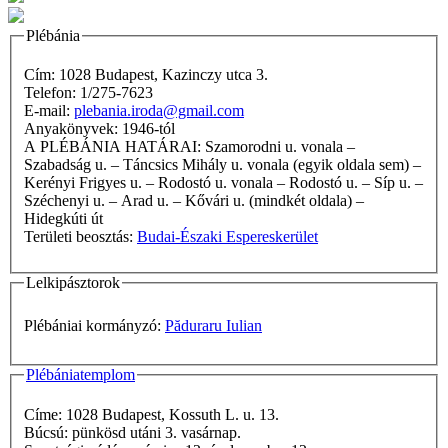
Plébánia
Cím: 1028 Budapest, Kazinczy utca 3.
Telefon: 1/275-7623
E-mail:
plebania.iroda@gmail.com
Anyakönyvek: 1946-tól
A PLÉBÁNIA HATÁRAI: Szamorodni u. vonala –
Szabadság u. – Táncsics Mihály u. vonala (egyik oldala sem) –
Kerényi Frigyes u. – Rodostó u. vonala – Rodostó u. – Síp u. –
Széchenyi u. – Arad u. – Kővári u. (mindkét oldala) –
Hidegkúti út
Területi beosztás:
Budai-Északi Espereskerület
Lelkipásztorok
Plébániai kormányzó:
Păduraru Iulian
Plébániatemplom
Címe: 1028 Budapest, Kossuth L. u. 13.
Búcsú: pünkösd utáni 3. vasárnap.