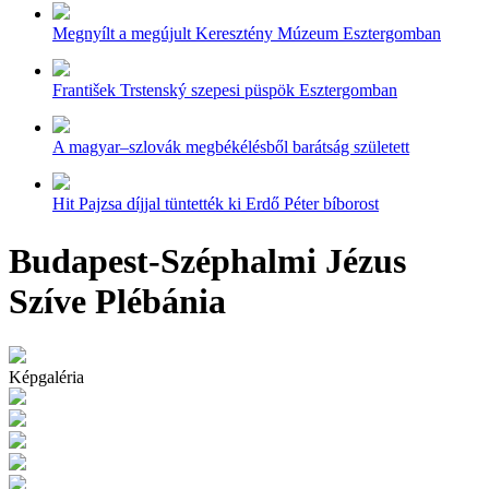
Megnyílt a megújult Keresztény Múzeum Esztergomban
František Trstenský szepesi püspök Esztergomban
A magyar–szlovák megbékélésből barátság született
Hit Pajzsa díjjal tüntették ki Erdő Péter bíborost
Budapest-Széphalmi Jézus
Szíve Plébánia
Képgaléria