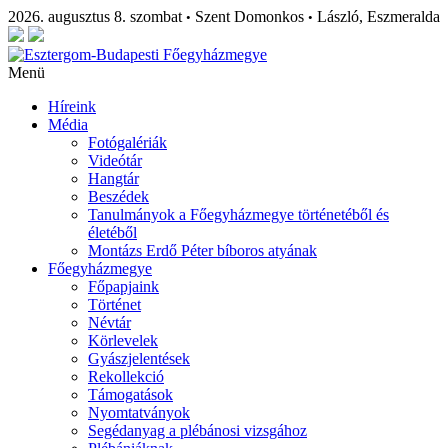
2026. augusztus 8. szombat
Szent Domonkos
László, Eszmeralda
•
•
Menü
Híreink
Média
Fotógalériák
Videótár
Hangtár
Beszédek
Tanulmányok a Főegyházmegye történetéből és
életéből
Montázs Erdő Péter bíboros atyának
Főegyházmegye
Főpapjaink
Történet
Névtár
Körlevelek
Gyászjelentések
Rekollekció
Támogatások
Nyomtatványok
Segédanyag a plébánosi vizsgához