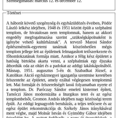
Szentségimádás: március 12. és december 12.
Történet
A háborút követő szegénység és egyházüldözés éveiben, Pödör
László lelkész idejében, 1948 és 1951 között épült a széphalmi
templom, de hivatalosan nem templomnak, hanem az akkori
engedély megfogalmazása szerint „szükségkápolnaként is
igénybe vehető kultúrháznak”. A tervező Marosi Sándor
építészmérnök-egyetemi tanárnak köszönhetően mégis
templom jellege lett az épületnek felmagasított tetőszerkezete és
főhomlokzatának formája miatt. Amikor a félig kész épületet a
hatóság birtokba akarta venni, a széphalmiak egy éjszaka
áthordták oda az oltárt és a padokat az addigi lakáskápolnából.
Másnap, 1951. augusztus 5-én dr. Szabadkai József, a
Katolikus Akció egyházmegyei igazgatója szentmise keretében
felszentelte az épületet, amely ezáltal véglegesen templommá
lett. Mai formáját és felszereltségét lassú folyamatban nyerte el
a templom. Dr. Paróczay Sándor emeleti kistermet épített,
Tarnóczi János modernizálta a liturgikus teret és az egész
templombelsőt, Gromon András idejében nagy közösségi terem
épült. Az eddigi legnagyobb beruházás, a teljes tetőcsere és az
egész épület rekonstrukciója dr. Székely János irányításával
ment végbe, majd Molnár István és Gyimóthy Gábor idejében
fejeződött be. A nyitott fedélszék, a nagy új üvegablakok, a