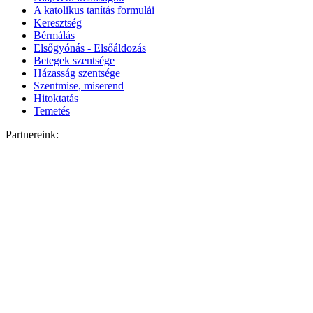
A katolikus tanítás formulái
Keresztség
Bérmálás
Elsőgyónás - Elsőáldozás
Betegek szentsége
Házasság szentsége
Szentmise, miserend
Hitoktatás
Temetés
Partnereink: