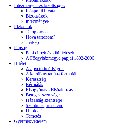
Plébániáknak
Intézmények és bizottságok
Központi hivatal
Bizottságok
Intézmények
Plébániák
Templomok
Hova tartozom?
Térkép
Papság
Papi címek és kitüntetések
A Főegyházmegye papjai 1892-2006
Hitélet
Alapvető imádságok
A katolikus tanítás formulái
Keresztség
Bérmálás
Elsőgyónás - Elsőáldozás
Betegek szentsége
Házasság szentsége
Szentmise, miserend
Hitoktatás
Temetés
Gyermekvédelem