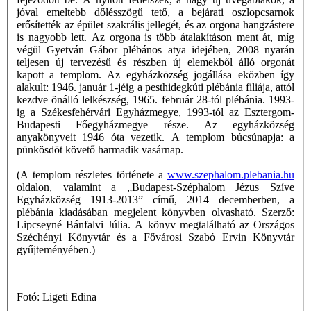
jóval emeltebb dőlésszögű tető, a bejárati oszlopcsarnok
erősítették az épület szakrális jellegét, és az orgona hangzástere
is nagyobb lett. Az orgona is több átalakításon ment át, míg
végül Gyetván Gábor plébános atya idejében, 2008 nyarán
teljesen új tervezésű és részben új elemekből álló orgonát
kapott a templom. Az egyházközség jogállása eközben így
alakult: 1946. január 1-jéig a pesthidegkúti plébánia filiája, attól
kezdve önálló lelkészség, 1965. február 28-tól plébánia. 1993-
ig a Székesfehérvári Egyházmegye, 1993-tól az Esztergom-
Budapesti Főegyházmegye része. Az egyházközség
anyakönyveit 1946 óta vezetik. A templom búcsúnapja: a
pünkösdöt követő harmadik vasárnap.
(A templom részletes története a
www.szephalom.plebania.hu
oldalon, valamint a „Budapest-Széphalom Jézus Szíve
Egyházközség 1913-2013” című, 2014 decemberben, a
plébánia kiadásában megjelent könyvben olvasható. Szerző:
Lipcseyné Bánfalvi Júlia. A könyv megtalálható az Országos
Széchényi Könyvtár és a Fővárosi Szabó Ervin Könyvtár
gyűjteményében.)
Fotó: Ligeti Edina