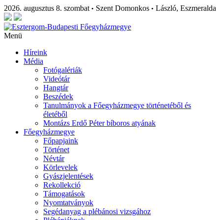
2026. augusztus 8. szombat
Szent Domonkos
László, Eszmeralda
•
•
Menü
Híreink
Média
Fotógalériák
Videótár
Hangtár
Beszédek
Tanulmányok a Főegyházmegye történetéből és
életéből
Montázs Erdő Péter bíboros atyának
Főegyházmegye
Főpapjaink
Történet
Névtár
Körlevelek
Gyászjelentések
Rekollekció
Támogatások
Nyomtatványok
Segédanyag a plébánosi vizsgához