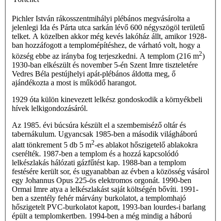
Pichler István rákosszentmihályi plébános megvásárolta a
jelenlegi Ida és Párta utca sarkán lévő 600 négyszögöl területű
telket. A közelben akkor még kevés lakóház állt, amikor 1928-
ban hozzáfogott a templomépítéshez, de várható volt, hogy a
2
község ebbe az irányba fog terjeszkedni. A templom (216 m
)
1930-ban elkészült és november 5-én Szent Imre tiszteletére
Vedres Béla pestújhelyi apát-plébános áldotta meg, ő
ajándékozta a most is működő harangot.
1929 óta külön kinevezett lelkész gondoskodik a környékbeli
hívek lelkigondozásáról.
Az 1985. évi búcsúra készült el a szembemiséző oltár és
tabernákulum. Ugyancsak 1985-ben a második világháború
2
alatt tönkrement 5 db 5 m
-es ablakot hőszigetelő ablakokra
cserélték. 1987-ben a templom és a hozzá kapcsolódó
lelkészlakás hálózati gázfűtést kap. 1988-ban a templom
festésére került sor, és ugyanabban az évben a kö­zösség vásárol
egy Johannus Opus 225-ös elektromos orgonát. 1990-ben
Ormai Imre atya a lelkészlakást saját költségén bővíti. 1991-
ben a szentély fehér márvány burkolatot, a templomhajó
hőszigetelt PVC-burkolatot kapott, 1993-ban lourdes-i barlang
épült a templomkertben. 1994-ben a még mindig a háború