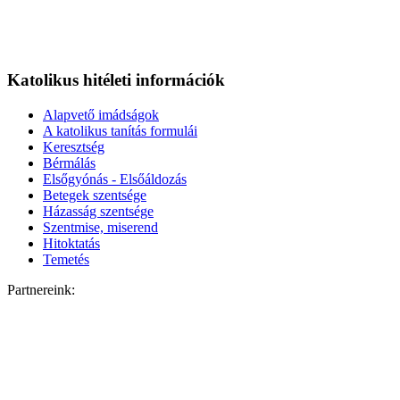
Katolikus hitéleti információk
Alapvető imádságok
A katolikus tanítás formulái
Keresztség
Bérmálás
Elsőgyónás - Elsőáldozás
Betegek szentsége
Házasság szentsége
Szentmise, miserend
Hitoktatás
Temetés
Partnereink: