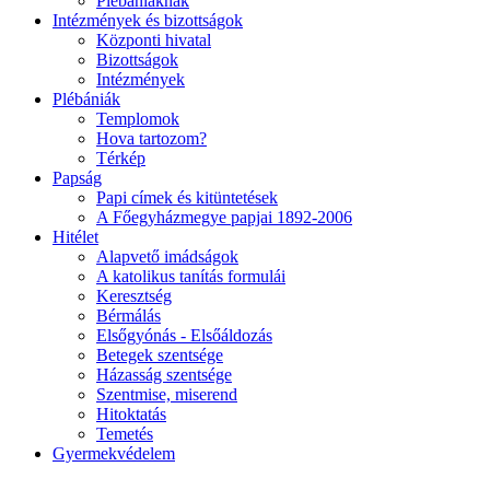
Plébániáknak
Intézmények és bizottságok
Központi hivatal
Bizottságok
Intézmények
Plébániák
Templomok
Hova tartozom?
Térkép
Papság
Papi címek és kitüntetések
A Főegyházmegye papjai 1892-2006
Hitélet
Alapvető imádságok
A katolikus tanítás formulái
Keresztség
Bérmálás
Elsőgyónás - Elsőáldozás
Betegek szentsége
Házasság szentsége
Szentmise, miserend
Hitoktatás
Temetés
Gyermekvédelem