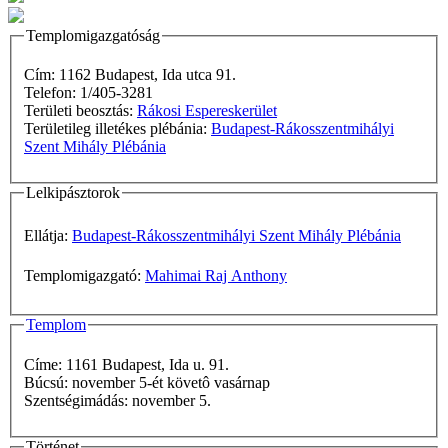
Templomigazgatóság
Cím: 1162 Budapest, Ida utca 91.
Telefon: 1/405-3281
Területi beosztás:
Rákosi Espereskerület
Területileg illetékes plébánia:
Budapest-Rákosszentmihályi
Szent Mihály Plébánia
Lelkipásztorok
Ellátja:
Budapest-Rákosszentmihályi Szent Mihály Plébánia
Templomigazgató:
Mahimai Raj Anthony
Templom
Címe: 1161 Budapest, Ida u. 91.
Búcsú: november 5-ét követô vasárnap
Szentségimádás: november 5.
Történet