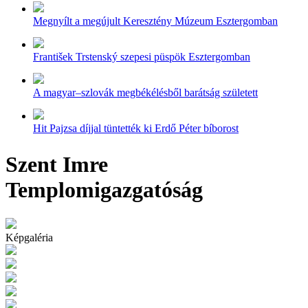
Megnyílt a megújult Keresztény Múzeum Esztergomban
František Trstenský szepesi püspök Esztergomban
A magyar–szlovák megbékélésből barátság született
Hit Pajzsa díjjal tüntették ki Erdő Péter bíborost
Szent Imre
Templomigazgatóság
Képgaléria