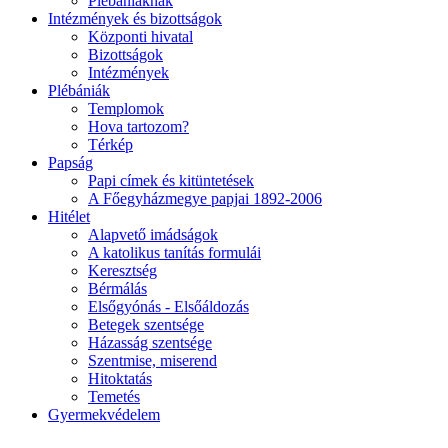
Plébániáknak
Intézmények és bizottságok
Központi hivatal
Bizottságok
Intézmények
Plébániák
Templomok
Hova tartozom?
Térkép
Papság
Papi címek és kitüntetések
A Főegyházmegye papjai 1892-2006
Hitélet
Alapvető imádságok
A katolikus tanítás formulái
Keresztség
Bérmálás
Elsőgyónás - Elsőáldozás
Betegek szentsége
Házasság szentsége
Szentmise, miserend
Hitoktatás
Temetés
Gyermekvédelem