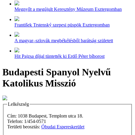
Megnyílt a megújult Keresztény Múzeum Esztergomban
František Trstenský szepesi püspök Esztergomban
A magyar–szlovák megbékélésből barátság született
Hit Pajzsa díjjal tüntették ki Erdő Péter bíborost
Budapesti Spanyol Nyelvű
Katolikus Misszió
Lelkészség
Cím: 1038 Budapest, Templom utca 18.
Telefon: 1/454-0571
Területi beosztás:
Óbudai Espereskerület