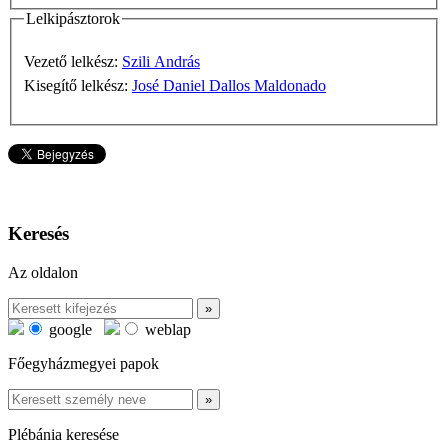
Lelkipásztorok
Vezető lelkész:
Szili András
Kisegítő lelkész:
José Daniel Dallos Maldonado
Keresés
Az oldalon
google
weblap
Főegyházmegyei papok
Plébánia keresése