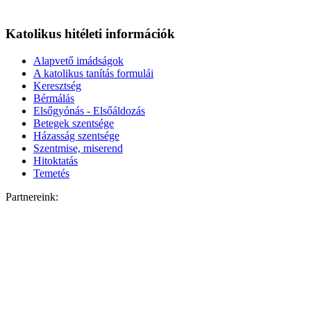
Katolikus hitéleti információk
Alapvető imádságok
A katolikus tanítás formulái
Keresztség
Bérmálás
Elsőgyónás - Elsőáldozás
Betegek szentsége
Házasság szentsége
Szentmise, miserend
Hitoktatás
Temetés
Partnereink: