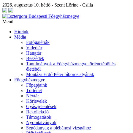
2026. augusztus 10. hétfő
Szent Lőrinc
Csilla
•
•
Menü
Híreink
Média
Fotógalériák
Videótár
Hangtár
Beszédek
Tanulmányok a Főegyházmegye történetéből és
életéből
Montázs Erdő Péter bíboros atyának
Főegyházmegye
Főpapjaink
Történet
Névtár
Körlevelek
Gyászjelentések
Rekollekció
Támogatások
Nyomtatványok
Segédanyag a plébánosi vizsgához