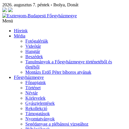
2026. augusztus 7. péntek
Ibolya, Donát
•
Menü
Híreink
Média
Fotógalériák
Videótár
Hangtár
Beszédek
Tanulmányok a Főegyházmegye történetéből és
életéből
Montázs Erdő Péter bíboros atyának
Főegyházmegye
Főpapjaink
Történet
Névtár
Körlevelek
Gyászjelentések
Rekollekció
Támogatások
Nyomtatványok
Segédanyag a plébánosi vizsgához