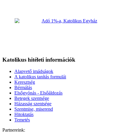
Katolikus hitéleti információk
Alapvető imádságok
A katolikus tanítás formulái
Keresztség
Bérmálás
Elsőgyónás - Elsőáldozás
Betegek szentsége
Házasság szentsége
Szentmise, miserend
Hitoktatás
Temetés
Partnereink: