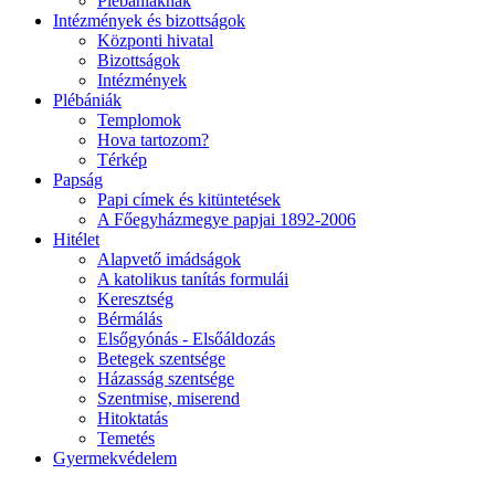
Plébániáknak
Intézmények és bizottságok
Központi hivatal
Bizottságok
Intézmények
Plébániák
Templomok
Hova tartozom?
Térkép
Papság
Papi címek és kitüntetések
A Főegyházmegye papjai 1892-2006
Hitélet
Alapvető imádságok
A katolikus tanítás formulái
Keresztség
Bérmálás
Elsőgyónás - Elsőáldozás
Betegek szentsége
Házasság szentsége
Szentmise, miserend
Hitoktatás
Temetés
Gyermekvédelem