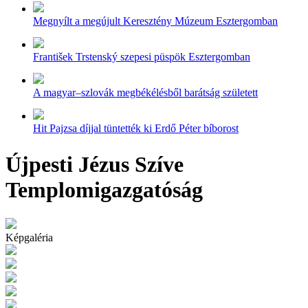
Megnyílt a megújult Keresztény Múzeum Esztergomban
František Trstenský szepesi püspök Esztergomban
A magyar–szlovák megbékélésből barátság született
Hit Pajzsa díjjal tüntették ki Erdő Péter bíborost
Újpesti Jézus Szíve
Templomigazgatóság
Képgaléria