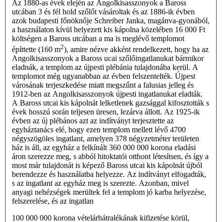
Az 1880-as évek elején az Angolkisasszonyok a Baross
utcában 3 és fél hold szőlőt vásároltak és az 1886-ik évben
azok budapesti főnöknője Schreiber Janka, magánva-gyonából,
a használaton kívül helyezett kis kápolna közelében 16 000 Ft
költségen a Baross utcában a ma is meglévő templomot
2
építtette (160 m
), amire nézve akként rendelkezett, hogy ha az
Angolkisasszonyok a Baross ucai szőlőingatlanukat bármikor
eladnák, a templom az újpesti plébánia tulajdonába kerül. A
templomot még ugyanabban az évben felszentelték. Újpest
városának terjeszkedése miatt megszűnt a falusias jelleg és
1912-ben az Angolkisasszonyok újpesti ingatlanukat eladták.
A Baross utcai kis kápolnát lelketlenek gazsággal kifosztották s
évek hosszú során teljesen üre­sen, lezárva állott. Az 1925-ik
évben az új plébános azt az indítványt terjesztette az
egyháztanács elé, hogy ezen templom mellett lévő 4700
négyszögöles ingatlant, amelyen 378 négyzetméter területen
ház is áll, az egyház a fel­kínált 360 000 000 korona eladási
áron szerezze meg, s abból hitoktatói otthont létesítsen, és így a
most már tulajdonát is képező Baross utcai kis kápolnát újból
berendezze és használatba helyezze. Az indítványt elfogad­ták,
s az ingatlant az egyház meg is szerezte. Azonban, mivel
anyagi nehézségek merültek fel a templom jó karba helyezése,
felszerelése, és az ingatlan
100 000 000 korona vételárhátralékának kifizetése körül,