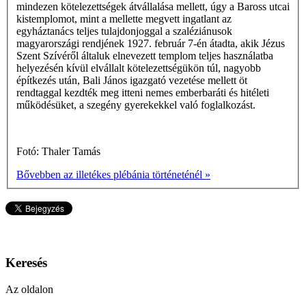
mindezen kötelezettségek átvállalása mellett, úgy a Baross utcai
kistemplomot, mint a mellette megvett ingatlant az
egyháztanács teljes tulajdonjoggal a szaléziánusok
magyarországi rendjének 1927. február 7-én átadta, akik Jézus
Szent Szívéről általuk elnevezett templom teljes használatba
helyezésén kívül elvállalt kötelezettségükön túl, nagyobb
építkezés után, Bali János igazgató vezetése mellett öt
rendtaggal kezdték meg itteni nemes emberbaráti és hitéleti
működésüket, a szegény gyerekekkel való foglalkozást.
Fotó: Thaler Tamás
Bővebben az illetékes plébánia történeténél »
Keresés
Az oldalon