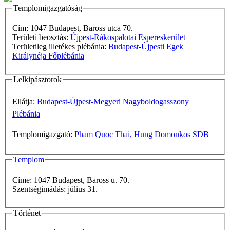
Templomigazgatóság
Cím: 1047 Budapest, Baross utca 70.
Területi beosztás:
Újpest-Rákospalotai Espereskerület
Területileg illetékes plébánia:
Budapest-Újpesti Egek
Királynéja Főplébánia
Lelkipásztorok
Ellátja:
Budapest-Újpest-Megyeri Nagyboldogasszony
Plébánia
Templomigazgató:
Pham Quoc Thai, Hung Domonkos SDB
Templom
Címe: 1047 Budapest, Baross u. 70.
Szentségimádás: július 31.
Történet